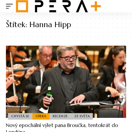
Štítek:
Hanna Hipp
CHYSTÁ SE
OPERA
RECENZE
ZE SVĚTA
Nový epochální výlet pana Broučka, tentokrát do
Londýna