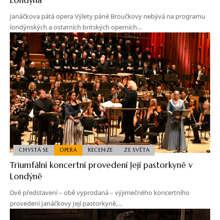
Janáčkova pátá opera Výlety páně Broučkovy nebývá na programu
londýnských a ostatních britských operních…
CHYSTÁ SE
OPERA
RECENZE
ZE SVĚTA
Triumfální koncertní provedení Její pastorkyně v
Londýně
Dvě představení – obě vyprodaná – výjimečného koncertního
provedení Janáčkovy Její pastorkyně,…