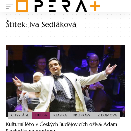
Štítek:
Iva Sedláková
CHYSTÁ SE
HUDBA
KLASIKA
PR ZPRÁVY
Z DOMOVA
Kulturní léto v Českých Budějovicích ožívá: Adam
Plachetka na pontonu