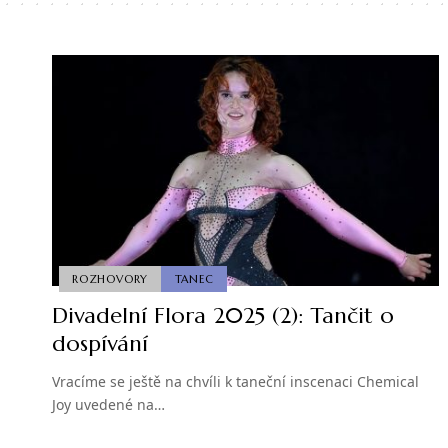
ROZHOVORY
TANEC
Divadelní Flora 2025 (2): Tančit o
dospívání
Vracíme se ještě na chvíli k taneční inscenaci Chemical
Joy uvedené na…