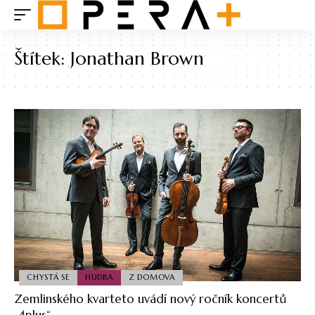
Štítek:
Jonathan Brown
CHYSTÁ SE
HUDBA
Z DOMOVA
Zemlinského kvarteto uvádí nový ročník koncertů
„4plus“