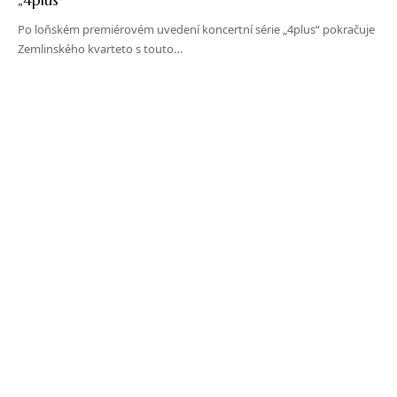
Po loňském premiérovém uvedení koncertní série „4plus“ pokračuje
Zemlinského kvarteto s touto…