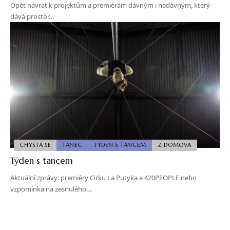
Opět návrat k projektům a premiérám dávným i nedávným, který
dává prostor…
CHYSTÁ SE
TANEC
TÝDEN S TANCEM
Z DOMOVA
Týden s tancem
Aktuální zprávy: premiéry Cirku La Putyka a 420PEOPLE nebo
vzpomínka na zesnulého…