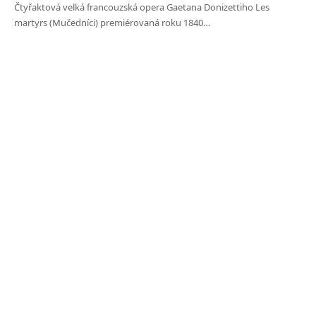
Čtyřaktová velká francouzská opera Gaetana Donizettiho Les
martyrs (Mučedníci) premiérovaná roku 1840…