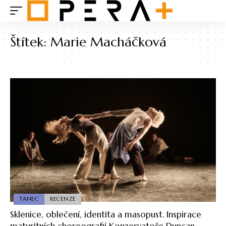
Štítek:
Marie Macháčková
TANEC
RECENZE
Sklenice, oblečení, identita a masopust. Inspirace
maturitních choreografií Konzervatoře Duncan