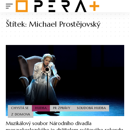
Štítek:
Michael Prostějovský
CHYSTÁ SE
HUDBA
PR ZPRÁVY
SOUDOBÁ HUDBA
Z DOMOVA
Muzikálový soubor Národního divadla
moravskoslezského je držitelem světového rekordu