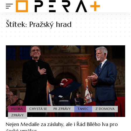
Štítek:
Pražský hrad
HUDBA
CHYSTÁ SE
PR ZPRÁVY
TANEC
Z DOMOVA
ZPRÁVY
Nejen Medaile za zásluhy, ale i Řád Bílého lva pro
české umělce