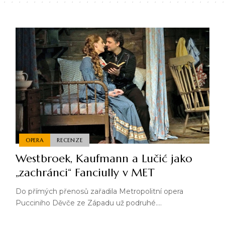
OPERA
RECENZE
Westbroek, Kaufmann a Lučić jako
„zachránci“ Fanciully v MET
Do přímých přenosů zařadila Metropolitní opera
Pucciniho Děvče ze Západu už podruhé.…