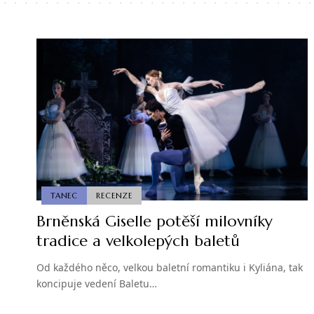
TANEC
RECENZE
Brněnská Giselle potěší milovníky
tradice a velkolepých baletů
Od každého něco, velkou baletní romantiku i Kyliána, tak
koncipuje vedení Baletu…