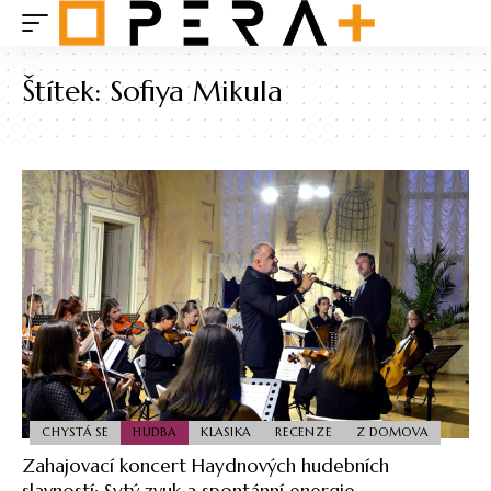
Štítek:
Sofiya Mikula
CHYSTÁ SE
HUDBA
KLASIKA
RECENZE
Z DOMOVA
Zahajovací koncert Haydnových hudebních
slavností: Sytý zvuk a spontánní energie