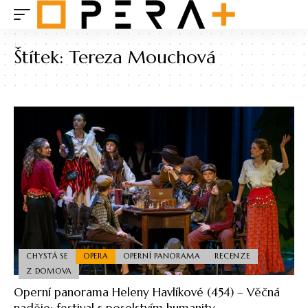
Štítek:
Tereza Mouchová
CHYSTÁ SE
OPERA
OPERNÍ PANORAMA
RECENZE
Z DOMOVA
Operní panorama Heleny Havlíkové (454) – Věčná
naděje: festival s poselstvím humanity