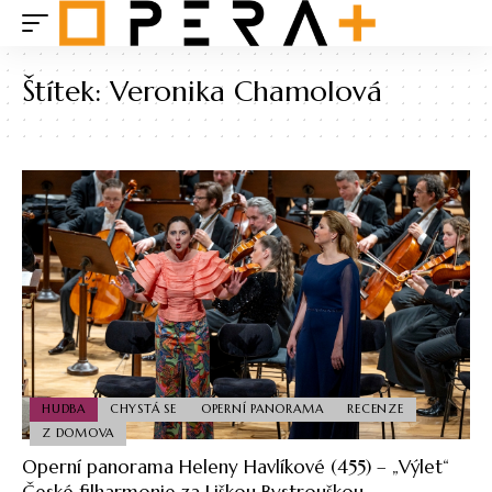
Štítek:
Veronika Chamolová
HUDBA
CHYSTÁ SE
OPERNÍ PANORAMA
RECENZE
Z DOMOVA
Operní panorama Heleny Havlíkové (455) – „Výlet“
České filharmonie za Liškou Bystrouškou