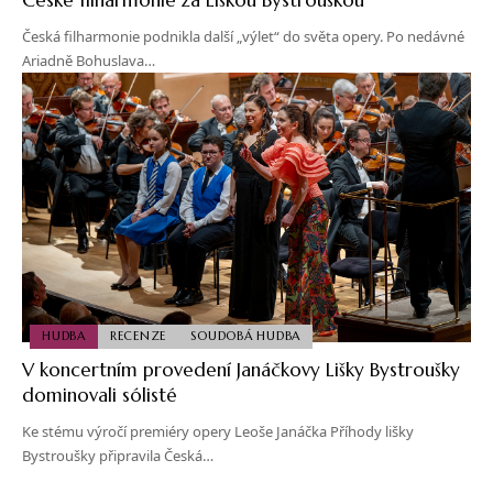
Česká filharmonie podnikla další „výlet“ do světa opery. Po nedávné
Ariadně Bohuslava…
HUDBA
RECENZE
SOUDOBÁ HUDBA
V koncertním provedení Janáčkovy Lišky Bystroušky
dominovali sólisté
Ke stému výročí premiéry opery Leoše Janáčka Příhody lišky
Bystroušky připravila Česká…