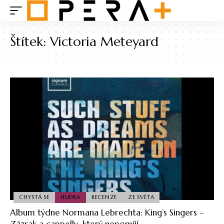
Štítek:
Victoria Meteyard
CHYSTÁ SE
HUDBA
RECENZE
ZE SVĚTA
Album týdne Normana Lebrechta: King’s Singers –
Zázrak a cappelly, který nepomíjí