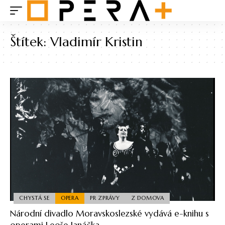
Štítek:
Vladimír Kristin
CHYSTÁ SE
OPERA
PR ZPRÁVY
Z DOMOVA
Národní divadlo Moravskoslezské vydává e-knihu s
operami Leoše Janáčka