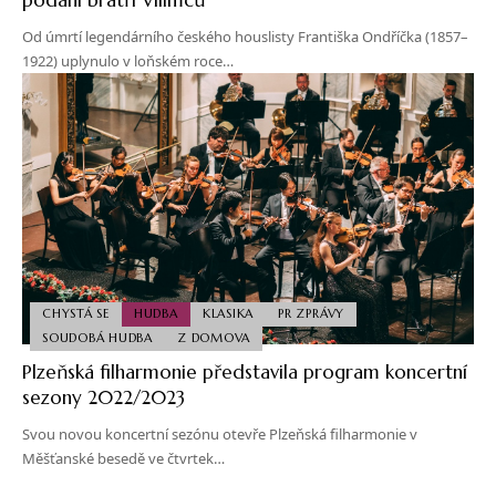
Od úmrtí legendárního českého houslisty Františka Ondříčka (1857–
1922) uplynulo v loňském roce…
CHYSTÁ SE
HUDBA
KLASIKA
PR ZPRÁVY
SOUDOBÁ HUDBA
Z DOMOVA
Plzeňská filharmonie představila program koncertní
sezony 2022/2023
Svou novou koncertní sezónu otevře Plzeňská filharmonie v
Měšťanské besedě ve čtvrtek…