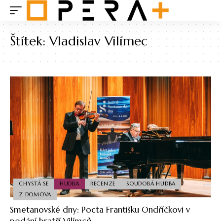
Štítek:
Vladislav Vilímec
CHYSTÁ SE
HUDBA
RECENZE
SOUDOBÁ HUDBA
Z DOMOVA
Smetanovské dny: Pocta Františku Ondříčkovi v
podání bratří Vilímců