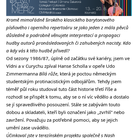
Kromě mimořádně širokého klasického barytonového
písňového i operního repertoáru se jako jeden z mála pěvců
důsledně a podrobně věnujete interpretací a propagaci
hudby autorů pronásledovaných či zahubených nacisty. Kdo
a kdy vás k této hudbě přivedl?
Od sezony 1986/87, úplně od začátku své kariéry, jsem ve
Vídni a v Curychu zpíval Hanse Scholla v opeře Udo
Zimmermanna
Bílá růže
, která je poctou německým
studentským protinacistickým odbojářům. Tehdy jsem
téměř půl roku studoval tuto část historie třetí říše a
rozhodl se přispět k tomu, aby se o ní víc vědělo a dostalo
se jí spravedlivého posouzení. Stále se zabývám touto
dobou a skladateli, kteří byli označení jako „zvrhlí“ nebo
zavržení. Považuju za potřebné pomoci, aby se jejich
umění zase uvádělo.
Účinkoval jste v terezínském projektu společně s Nash