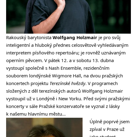
Rakouský barytonista
Wolfgang Holzmair
je pro svůj
inteligentní a hluboký přednes celosvětově vyhledávaným
interpretem písňového repertoáru; je rovněž uznávaným
operním pěvcem. V pátek 12. a v sobotu 13. dubna
vystoupí společně s Nash Ensemble, rezidenčním
souborem londýnské Wigmore Hall, na dvou pražských
koncertech projektu
Terezínské hvězdy
. V programech
složených z děl terezínských autorů Wolfgang Holzmair
vystoupil už v Londýně i New Yorku. Před svými pražskými
koncerty v sále Pražské konzervatoře se vyznal z lásky
k našemu hlavnímu městu…
Úplně poprvé jsem
zpíval v Praze už
jako student,