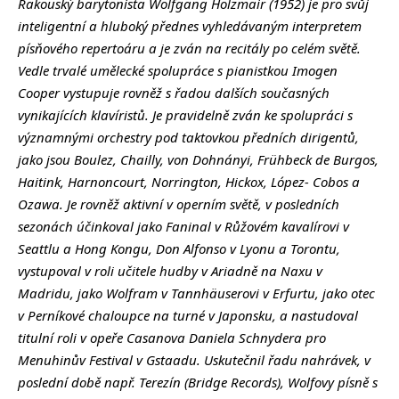
Rakouský barytonista Wolfgang Holzmair (1952) je pro svůj
inteligentní a hluboký přednes vyhledávaným interpretem
písňového repertoáru a je zván na recitály po celém světě.
Vedle trvalé umělecké spolupráce s pianistkou Imogen
Cooper vystupuje rovněž s řadou dalších současných
vynikajících klavíristů. Je pravidelně zván ke spolupráci s
významnými orchestry pod taktovkou předních dirigentů,
jako jsou Boulez, Chailly, von Dohnányi, Frühbeck de Burgos,
Haitink, Harnoncourt, Norrington, Hickox, López- Cobos a
Ozawa. Je rovněž aktivní v operním světě, v posledních
sezonách účinkoval jako Faninal v Růžovém kavalírovi v
Seattlu a Hong Kongu, Don Alfonso v Lyonu a Torontu,
vystupoval v roli učitele hudby v Ariadně na Naxu v
Madridu, jako Wolfram v Tannhäuserovi v Erfurtu, jako otec
v Perníkové chaloupce na turné v Japonsku, a nastudoval
titulní roli v opeře Casanova Daniela Schnydera pro
Menuhinův Festival v Gstaadu. Uskutečnil řadu nahrávek, v
poslední době např. Terezín (Bridge Records), Wolfovy písně s