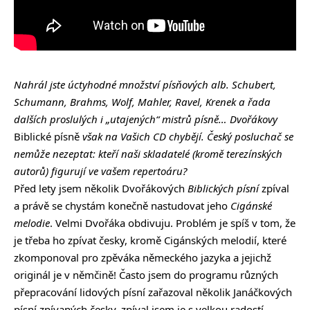
Nahrál jste úctyhodné množství písňových alb. Schubert,
Schumann, Brahms, Wolf, Mahler, Ravel, Krenek a řada
dalších proslulých i „utajených“ mistrů písně… Dvořákovy
Biblické písně
však na Vašich CD chybějí. Český posluchač se
nemůže nezeptat: kteří naši skladatelé (kromě terezínských
autorů) figurují ve vašem repertoáru?
Před lety jsem několik Dvořákových
Biblických písní
zpíval
a právě se chystám konečně nastudovat jeho
Cigánské
melodie
. Velmi Dvořáka obdivuju. Problém je spíš v tom, že
je třeba ho zpívat česky, kromě Cigánských melodií, které
zkomponoval pro zpěváka německého jazyka a jejichž
originál je v němčině! Často jsem do programu různých
přepracování lidových písní zařazoval několik Janáčkových
písní zpívaných česky, zpíval jsem je s velkou radostí.