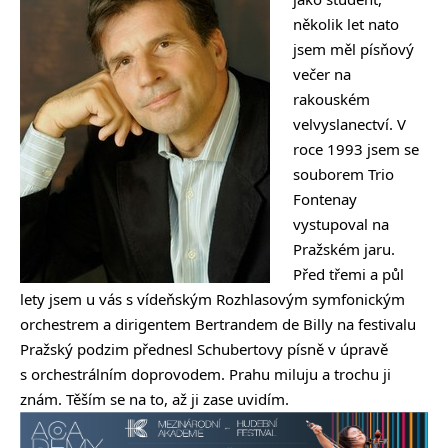
několik let nato
jsem měl písňový
večer na
rakouském
velvyslanectví. V
roce 1993 jsem se
souborem Trio
Fontenay
vystupoval na
Pražském jaru.
Před třemi a půl
lety jsem u vás s vídeňským Rozhlasovým symfonickým
orchestrem a dirigentem Bertrandem de Billy na festivalu
Pražský podzim přednesl Schubertovy písně v úpravě
s orchestrálním doprovodem. Prahu miluju a trochu ji
znám. Těším se na to, až ji zase uvidím.