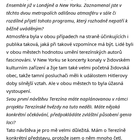
Ensemble již v Londýně a New Yorku. Zaznamenal jste v
těchto dvou metropolích odlišnou atmosféru v sále či
rozdílné přijetí tohoto programu, který rozhodně nepatří k
běžně uváděným?
Atmosféra byla v obou případech na straně účinkujících i
publika taková, jaká při takové vzpomínce má být. Lidé byli
v obou městech hodnotou umění terezínských autorů
fascinováni. V New Yorku se koncerty konaly v židovském
kulturním zařízení a žije tam také velmi početná židovská
obec, takže tamní posluchači měli k událostem Hitlerovy
doby silnější vztah. Ale v obou městech to byla úžasná
vystoupení.
Svou první návštěvu Terezína máte naplánovanou v rámci
projektu Terezínské hvězdy na tuto neděli. Máte nějaká
konkrétní očekávání, předpokládáte zvláštní působení genia
loci?
Tato návštěva je pro mě velmi důležitá. Mám o Terezíně
konkrétní představu, protože jsem o něm mnoho četl.