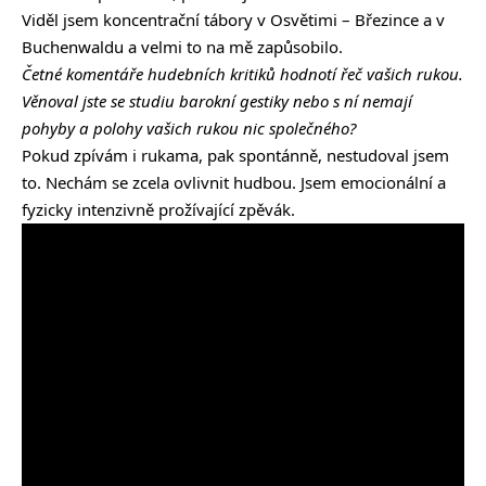
Viděl jsem koncentrační tábory v Osvětimi – Březince a v
Buchenwaldu a velmi to na mě zapůsobilo.
Četné komentáře hudebních kritiků hodnotí řeč vašich rukou.
Věnoval jste se studiu barokní gestiky nebo s ní nemají
pohyby a polohy vašich rukou nic společného?
Pokud zpívám i rukama, pak spontánně, nestudoval jsem
to. Nechám se zcela ovlivnit hudbou. Jsem emocionální a
fyzicky intenzivně prožívající zpěvák.