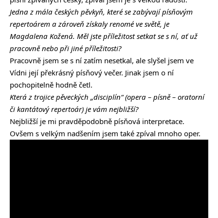
Jedna z mála českých pěvkyň, které se zabývají písňovým
repertoárem a zároveň získaly renomé ve světě, je
Magdalena Kožená. Měl jste příležitost setkat se s ní, ať už
pracovně nebo při jiné příležitosti?
Pracovně jsem se s ní zatím nesetkal, ale slyšel jsem ve
Vídni její překrásný písňový večer. Jinak jsem o ní
pochopitelně hodně četl.
Která z trojice pěveckých „disciplín“ (opera – písně – oratorní
či kantátový repertoár) je vám nejbližší?
Nejbližší je mi pravděpodobně písňová interpretace.
Ovšem s velkým nadšením jsem také zpíval mnoho oper.