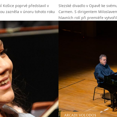
í Košice poprvé představil v
Slezské divadlo v Opavě ke svému
kou zazněla v únoru tohoto roku
Carmen. S dirigentem Miloslavem 
hlavních rolí při premiéře vytvoř
ARCADI VOLODOS