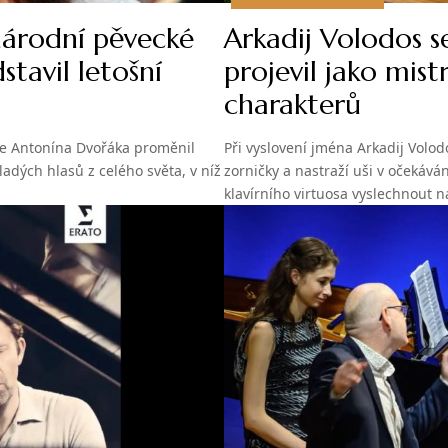
národní pěvecké
Arkadij Volodos s
tavil letošní
projevil jako mis
charakterů
že Antonína Dvořáka proměnil
Při vyslovení jména Arkadij Volo
adých hlasů z celého světa, v níž
zorničky a nastraží uši v očekává
klavírního virtuosa vyslechnout