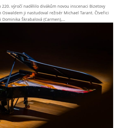
 220. výročí nadělilo divákům novou inscenaci Bizetovy
Oswaldem ji nastudoval režisér Michael Tarant. Čtveřici
ili Dominika Škrabalová (Carmen),…