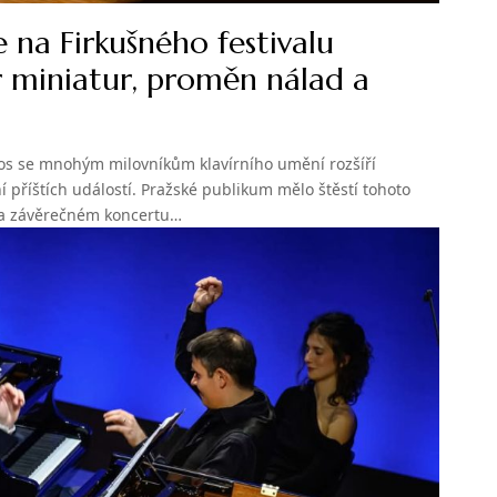
e na Firkušného festivalu
tr miniatur, proměn nálad a
dos se mnohým milovníkům klavírního umění rozšíří
ní příštích událostí. Pražské publikum mělo štěstí tohoto
 na závěrečném koncertu…