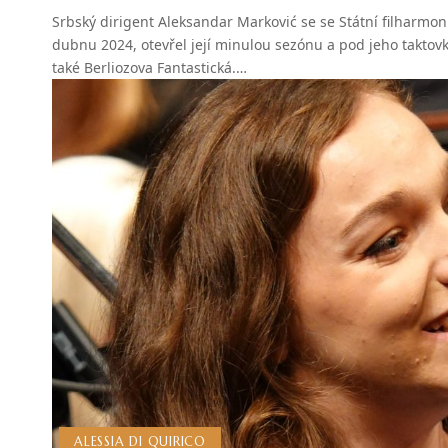
Srbský dirigent Aleksandar Marković se se Státní filharmoni
dubnu 2024, otevřel její minulou sezónu a pod jeho taktov
také Berliozova Fantastická.…
ALESSIA DI QUIRICO