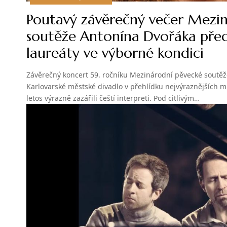
Poutavý závěrečný večer Mezi
soutěže Antonína Dvořáka předs
laureáty ve výborné kondici
Závěrečný koncert 59. ročníku Mezinárodní pěvecké soutě
Karlovarské městské divadlo v přehlídku nejvýraznějších ml
letos výrazně zazářili čeští interpreti. Pod citlivým…