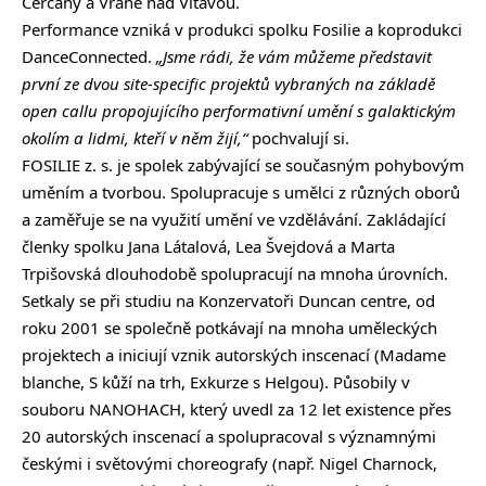
Čerčany a Vrané nad Vltavou.
Performance vzniká v produkci spolku Fosilie a koprodukci
DanceConnected
.
„Jsme rádi, že vám můžeme představit
první ze dvou site-specific projektů vybraných na základě
open callu propojujícího performativní umění s galaktickým
okolím a lidmi, kteří v něm žijí,“
pochvalují si.
FOSILIE z. s. je spolek zabývající se současným pohybovým
uměním a tvorbou. Spolupracuje s umělci z různých oborů
a zaměřuje se na využití umění ve vzdělávání. Zakládající
členky spolku Jana Látalová, Lea Švejdová a Marta
Trpišovská dlouhodobě spolupracují na mnoha úrovních.
Setkaly se při studiu na Konzervatoři Duncan centre, od
roku 2001 se společně potkávají na mnoha uměleckých
projektech a iniciují vznik autorských inscenací (Madame
blanche, S kůží na trh, Exkurze s Helgou). Působily v
souboru NANOHACH, který uvedl za 12 let existence přes
20 autorských inscenací a spolupracoval s významnými
českými i světovými choreografy (např. Nigel Charnock,