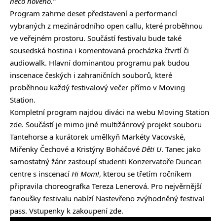
něco nového.“
Program zahrne deset představení a performancí
vybraných z mezinárodního open callu, které proběhnou
ve veřejném prostoru. Součástí festivalu bude také
sousedská hostina i komentovaná procházka čtvrtí či
audiowalk. Hlavní dominantou programu pak budou
inscenace českých i zahraničních souborů, které
proběhnou každý festivalový večer přímo v Moving
Station.
Kompletní program najdou diváci na webu Moving Station
zde
. Součástí je mimo jiné multižánrový projekt souboru
Tantehorse a kurátorek umělkyň Markéty Vacovské,
Miřenky Čechové a Kristýny Boháčové
Děti U
. Tanec jako
samostatný žánr zastoupí studenti Konzervatoře Duncan
centre s inscenací
Hi Mom!
, kterou se třetím ročníkem
připravila choreografka Tereza Lenerová. Pro nejvěrnější
fanoušky festivalu nabízí Nastevřeno zvýhodněný festival
pass. Vstupenky k zakoupení
zde
.