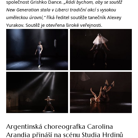
společnost Grishko Dance.
„Rádi bychom, aby se soutěž
New Generation stala v Liberci tradiční akcí s vysokou
uměleckou úrovní,“
říká ředitel soutěže tanečník Alexey
Yurakov. Soutěž je otevřena široké veřejnosti.
Argentinská choreografka Carolina
Arandia přináší na scénu Studia Hrdinů