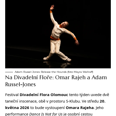
Adam Russel-Jones: Release the Hounds (foto Mayra Wallraff)
Na Divadelní Floře: Omar Rajeh a Adam
Russel-Jones
Festival
Divadelní Flora Olomouc
tento týden uvede dvě
taneční inscenace, obě v prostoru S-Klubu. Ve středu
20.
května 2026
to bude vystoupení
Omara Rajeha
. Jeho
performance
Dance Is Not for Us
je osobní cestou