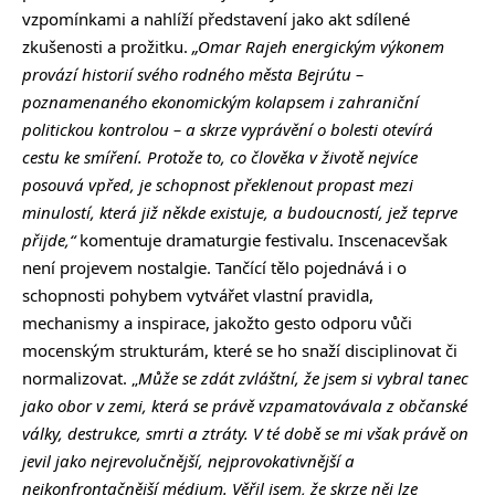
vzpomínkami a nahlíží představení jako akt sdílené
zkušenosti a prožitku.
„Omar Rajeh energickým výkonem
provází historií svého rodného města Bejrútu –
poznamenaného ekonomickým kolapsem i zahraniční
politickou kontrolou – a skrze vyprávění o bolesti otevírá
cestu ke smíření. Protože to, co člověka v životě nejvíce
posouvá vpřed, je schopnost překlenout propast mezi
minulostí, která již někde existuje, a budoucností, jež teprve
přijde,“
komentuje dramaturgie festivalu. Inscenacevšak
není projevem nostalgie. Tančící tělo pojednává i o
schopnosti pohybem vytvářet vlastní pravidla,
mechanismy a inspirace, jakožto gesto odporu vůči
mocenským strukturám, které se ho snaží disciplinovat či
normalizovat. „
Může se zdát zvláštní, že jsem si vybral tanec
jako obor v zemi, která se právě vzpamatovávala z občanské
války, destrukce, smrti a ztráty. V té době se mi však právě on
jevil jako nejrevolučnější, nejprovokativnější a
nejkonfrontačnější médium. Věřil jsem, že skrze něj lze