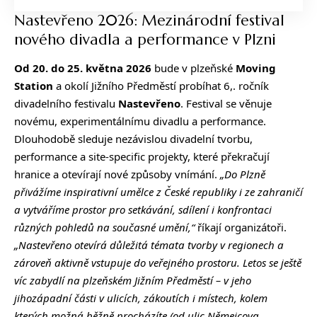
Nastevřeno 2026: Mezinárodní festival
nového divadla a performance v Plzni
Od 20. do 25. května 2026
bude v plzeňské
Moving
Station
a okolí Jižního Předměstí probíhat 6,. ročník
divadelního festivalu
Nastevřeno
. Festival se věnuje
novému, experimentálnímu divadlu a performance.
Dlouhodobě sleduje nezávislou divadelní tvorbu,
performance a site-specific projekty, které překračují
hranice a otevírají nové způsoby vnímání.
„Do Plzně
přivážíme inspirativní umělce z České republiky i ze zahraničí
a vytváříme prostor pro setkávání, sdílení i konfrontaci
různých pohledů na současné umění,“
říkají organizátoři.
„Nastevřeno otevírá důležitá témata tvorby v regionech a
zároveň aktivně vstupuje do veřejného prostoru. Letos se ještě
víc zabydlí na plzeňském Jižním Předměstí – v jeho
jihozápadní části v ulicích, zákoutích i místech, kolem
kterých možná běžně procházíte (od ulic Němejcova,