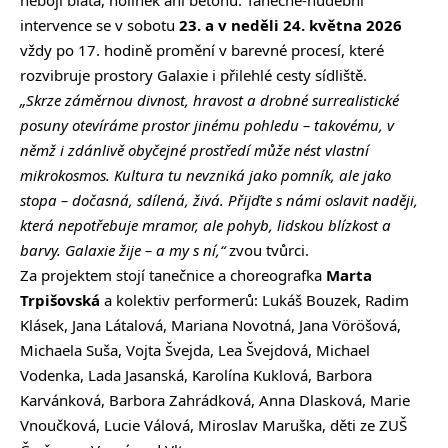
nebojí bláta, holínek ani betonu. Tanečně-hudební
intervence se v sobotu
23. a v neděli 24. května 2026
vždy po 17. hodině promění v barevné procesí, které
rozvibruje prostory Galaxie i přilehlé cesty sídliště.
„Skrze záměrnou divnost, hravost a drobné surrealistické
posuny otevíráme prostor jinému pohledu – takovému, v
němž i zdánlivě obyčejné prostředí může nést vlastní
mikrokosmos. Kultura tu nevzniká jako pomník, ale jako
stopa – dočasná, sdílená, živá. Přijďte s námi oslavit naději,
která nepotřebuje mramor, ale pohyb, lidskou blízkost a
barvy. Galaxie žije – a my s ní,“
zvou tvůrci.
Za projektem stojí tanečnice a choreografka
Marta
Trpišovská
a kolektiv performerů: Lukáš Bouzek, Radim
Klásek, Jana Látalová, Mariana Novotná, Jana Vöröšová,
Michaela Suša, Vojta Švejda, Lea Švejdová, Michael
Vodenka, Lada Jasanská, Karolína Kuklová, Barbora
Karvánková, Barbora Zahrádková, Anna Dlasková, Marie
Vnoučková, Lucie Válová, Miroslav Maruška, děti ze ZUŠ