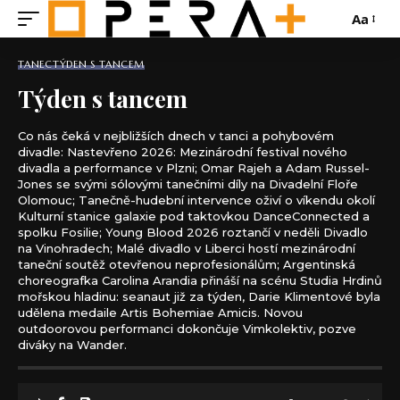
Aa
TANEC
TÝDEN S TANCEM
Týden s tancem
Co nás čeká v nejbližších dnech v tanci a pohybovém
divadle: Nastevřeno 2026: Mezinárodní festival nového
divadla a performance v Plzni; Omar Rajeh a Adam Russel-
Jones se svými sólovými tanečními díly na Divadelní Floře
Olomouc; Tanečně-hudební intervence oživí o víkendu okolí
Kulturní stanice galaxie pod taktovkou DanceConnected a
spolku Fosilie; Young Blood 2026 roztančí v neděli Divadlo
na Vinohradech; Malé divadlo v Liberci hostí mezinárodní
taneční soutěž otevřenou neprofesionálům; Argentinská
choreografka Carolina Arandia přináší na scénu Studia Hrdinů
mořskou hladinu: seanaut již za týden, Darie Klimentové byla
udělena medaile Artis Bohemiae Amicis. Novou
outdoorovou performanci dokončuje Vimkolektiv, pozve
diváky na Wander.