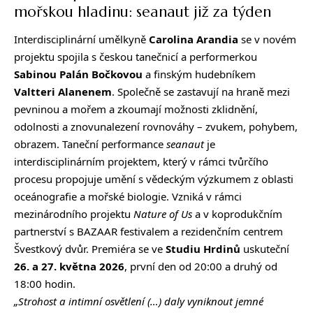
mořskou hladinu: seanaut již za týden
Interdisciplinární umělkyně
Carolina Arandia
se v novém
projektu spojila s českou tanečnicí a performerkou
Sabinou Palán Bočkovou
a finským hudebníkem
Valtteri Alanenem
. Společně se zastavují na hraně mezi
pevninou a mořem a zkoumají možnosti zklidnění,
odolnosti a znovunalezení rovnováhy – zvukem, pohybem,
obrazem. Taneční performance
seanaut
je
interdisciplinárním projektem, který v rámci tvůrčího
procesu propojuje umění s vědeckým výzkumem z oblasti
oceánografie a mořské biologie. Vzniká v rámci
mezinárodního projektu
Nature of Us
a v koprodukčním
partnerství s BAZAAR festivalem a rezidenčním centrem
Švestkový dvůr. Premiéra se ve
Studiu Hrdinů
uskuteční
26. a 27. května 2026
, první den od 20:00 a druhý od
18:00 hodin.
„Strohost a intimní osvětlení (…) daly vyniknout jemné