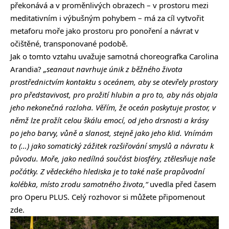
překonává a v proměnlivých obrazech – v prostoru mezi
meditativním i výbušným pohybem – má za cíl vytvořit
metaforu moře jako prostoru pro ponoření a návrat v
očištěné, transponované podobě.
Jak o tomto vztahu uvažuje samotná choreografka Carolina
Arandia?
„seanaut navrhuje únik z běžného života
prostřednictvím kontaktu s oceánem, aby se otevřely prostory
pro představivost, pro prožití hlubin a pro to, aby nás objala
jeho nekonečná rozloha. Věřím, že oceán poskytuje prostor, v
němž lze prožít celou škálu emocí, od jeho drsnosti a krásy
po jeho barvy, vůně a slanost, stejně jako jeho klid. Vnímám
to (…) jako somatický zážitek rozšiřování smyslů a návratu k
původu. Moře, jako nedílná součást biosféry, ztělesňuje naše
počátky. Z vědeckého hlediska je to také naše prapůvodní
kolébka, místo zrodu samotného života,“
uvedla před časem
pro Operu PLUS. Celý rozhovor si můžete
připomenout
zde
.