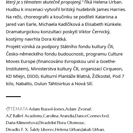
který je s tématem skutečně propojený,“
říká Helena Urban.
Hudbu k inscenaci vytvořil britský hudebník James Harries.
Na režii, choreografii a koučinku se podíleli Katariina a
Jared van Earle, Michaela Kadlčíková a Elisabeth Künkele.
Dramaturgickou konzultaci poskytl Viktor Černický,
kostýmy navrhla Dora Krátká.
Projekt vzniká za podpory Státního fondu kultury ČR,
Česko-německého fondu budoucnosti, programu Culture
Moves Europe (financováno Evropskou unií a Goethe-
Institutem), Ministerstva kultury ČR, organizací Cirqueon,
KD Mlejn, DIOD, Kulturní Plantáže Blatná, Žižkostel, Pod 7
kilo, Nabalto, Oulun Tähtisirkus a Nová Síť.
TÉMATA
Adam Russel-Jones
Adam Zvonař
AZ Ballet Academy
Carolina Arandia
DanceConnected
Daria Klimentová
Divadelní Flora Olomouc
Divadlo F. X. Šaldy Liberec
Helena Urban
Jakub Urban