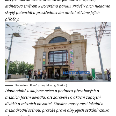
Mánesova směrem k Borskému parku). Právě v nich hledáme
skrytý potenciál a prostřednictvím umění oživíme jejich
příběhy.
Nastevřeno Plzeň (zdroj Moving Station)
Dlouhodobě usilujeme nejen o podporu přesahových a
mezních forem divadla, ale zároveň i o aktivní zapojení
diváků a místních obyvatel. Stavíme mosty mezi lokální a
mezinárodní scénou, protože právě díky jejich setkání vzniká