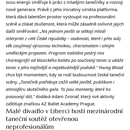
svou energii směřuje k práci s mladými tanečníky a rozvoji
nové generace. Právě z jeho iniciativy vznikla platforma,
která dává talentům prostor vystoupit na profesionální
scéně a získat zkušenost, která může zásadně ovlivnit jejich
další směřování:
„Na jednom jevišti se setkají mladí
interpreti z celé České republiky – osobnosti, které i přes svůj
věk zaujímají výraznou technikou, charismatem i silným
uměleckým projevem. Program nabídne pestrý mix
choreografií od klasického baletu po současný tanec a ukáže
tanec v jeho nejživější a nejaktuálnější podobě.“
Young Blood
chce být momentem, kdy se rodí budoucnost české taneční
scény.
„Tanečník potřebuje zažít velké jeviště, publikum i
atmosféru skutečného gala. To jsou momenty, které ho
posouvají dál,“
dodává Adam Zvonař, který své aktivity
zaštiťuje značkou AZ Ballet Academy Prague.
Malé divadlo v Liberci hostí mezinárodní
taneční soutěž otevřenou
neprofesionálům