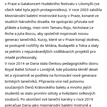
v Praze a Galakoncert Hudebního festivalu v Litomyšli (ve
všech také byla jejich protagonistkou). V roce 2003 založila
Mezinárodní baletní mistrovské kurzy v Praze, konané ve
studiích Národního divadla. Ke spolupráci přizvala své
přátele a kolegy, mezi nimi Tamaru Rojo, Nicholase Le
Riche a Julia Boccu, aby společně inspirovali novou
generaci tanečníků. Kurzy, které se v Praze konají dodnes,
se postupně rozšířily do Milána, Budapešti a Tokia a staly
se jedním z nejuznávanějších vzdělávacích projektů pro
mladé profesionály.
V roce 2014 se Daria stala členkou pedagogického sboru
Royal Ballet School v Londýně, kde působila téměř deset
let a významně se podílela na formování nové generace
britských tanečníků. Připravila více než polovinu
současných členů Královského baletu a mnoho jejích
studentů se stalo prvními sólisty a hvězdami světových
souborů. Po ukončení své taneční kariéry v roce 2019
pokračuje Daria jako mezinárodní baletní mistryně a