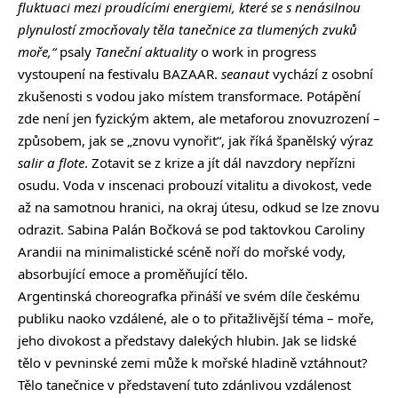
fluktuaci mezi proudícími energiemi, které se s nenásilnou
plynulostí zmocňovaly těla tanečnice za tlumených zvuků
moře,“
psaly
Taneční aktuality
o work in progress
vystoupení na festivalu BAZAAR.
seanaut
vychází z osobní
zkušenosti s vodou jako místem transformace. Potápění
zde není jen fyzickým aktem, ale metaforou znovuzrození –
způsobem, jak se „znovu vynořit“, jak říká španělský výraz
salir a flote
. Zotavit se z krize a jít dál navzdory nepřízni
osudu. Voda v inscenaci probouzí vitalitu a divokost, vede
až na samotnou hranici, na okraj útesu, odkud se lze znovu
odrazit. Sabina Palán Bočková se pod taktovkou Caroliny
Arandii na minimalistické scéně noří do mořské vody,
absorbující emoce a proměňující tělo.
Argentinská choreografka přináší ve svém díle českému
publiku naoko vzdálené, ale o to přitažlivější téma – moře,
jeho divokost a představy dalekých hlubin. Jak se lidské
tělo v pevninské zemi může k mořské hladině vztáhnout?
Tělo tanečnice v představení tuto zdánlivou vzdálenost