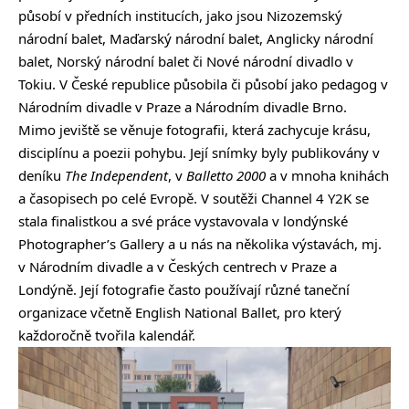
působí v předních institucích, jako jsou Nizozemský
národní balet, Maďarský národní balet, Anglicky národní
balet, Norský národní balet či Nové národní divadlo v
Tokiu. V České republice působila či působí jako pedagog v
Národním divadle v Praze a Národním divadle Brno.
Mimo jeviště se věnuje fotografii, která zachycuje krásu,
disciplínu a poezii pohybu. Její snímky byly publikovány v
deníku
The Independent
, v
Balletto 2000
a v mnoha knihách
a časopisech po celé Evropě. V soutěži Channel 4 Y2K se
stala finalistkou a své práce vystavovala v londýnské
Photographer’s Gallery a u nás na několika výstavách, mj.
v Národním divadle a v Českých centrech v Praze a
Londýně. Její fotografie často používají různé taneční
organizace včetně English National Ballet, pro který
každoročně tvořila kalendář.