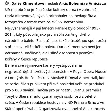
ČR,
Darie Klimentové
medaili
Artis Bohemiae Amicis
za
šíření dobrého jména české kultury doma i v zahraničí.
Daria Klimentová, bývalá primabalerína, pedagožka a
fotografka v tomto roce oslaví 55. narozeniny.
Nejvýznamnější v její taneční kariéře bylo období 1993–
2014, kdy působila jako první sólistka Anglického
národního baletu. Zasloužila se také o úspěšnou spolupráci
s představiteli českého baletu. Daria Klimentová není jen
významná umělkyně, ale i silná osobnost s pevnými
kořeny v České republice.
Během své výjimečné kariéry vystupovala na
nejprestižnějších světových scénách – v Royal Opera House
v Londýně, Bolšoj těatru v Moskvě či Royal Albert Hall, kde
se rozloučila s publikem při své poslední veřejné produkci
pro 5 000 diváků. Tančila pro princeznu Dianu, premiéra
Tonyho Blaira a řadu významných osobností z celého
světa. V České republice hostovala v ND Praha a Brno a ve
Státní opeře Praha. Organizovala dva taneční Galakoncerty