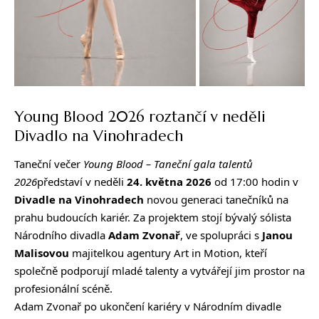
Young Blood 2026 roztančí v neděli
Divadlo na Vinohradech
Taneční večer
Young Blood – Taneční gala talentů
2026
představí v neděli
24. května 2026
od 17:00 hodin v
Divadle na Vinohradech
novou generaci tanečníků na
prahu budoucích kariér. Za projektem stojí bývalý sólista
Národního divadla
Adam Zvonař
, ve spolupráci s
Janou
Malisovou
majitelkou agentury Art in Motion, kteří
společně podporují mladé talenty a vytvářejí jim prostor na
profesionální scéně.
Adam Zvonař po ukončení kariéry v Národním divadle