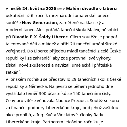
V neděli
24. května 2026
se v
Malém divadle v Liberci
uskuteční již 6. ročník mezinárodní amatérské taneční
soutěže
New Generation
, zaměřené na klasický a
moderní tanec. Akci pořádá taneční škola Malex, působící
při
Divadle F. X. Šaldy Liberec
. Cílem soutěže je podpořit
talentované děti a mládež a přiblížit taneční umění široké
veřejnosti. Do Liberce přijedou mladí tanečníci z celé České
republiky i ze zahraničí, aby zde porovnali své výkony,
získali nové zkušenosti a navázali umělecká i přátelská
setkání.
V loňském ročníku se představilo 29 tanečních škol z České
republiky a Německa. Na jevišti se během jednoho dne
vystřídalo téměř 300 účastníků se 150 tanečními čísly.
Ceny pro vítěze věnovala Nadace Preciosa. Soutěž se koná
za finanční podpory Libereckého kraje, pod jehož záštitou
akce probíhá, a Ing. Květy Vinklátové, členky Rady
Libereckého kraje. Partnerem letošního ročníku je