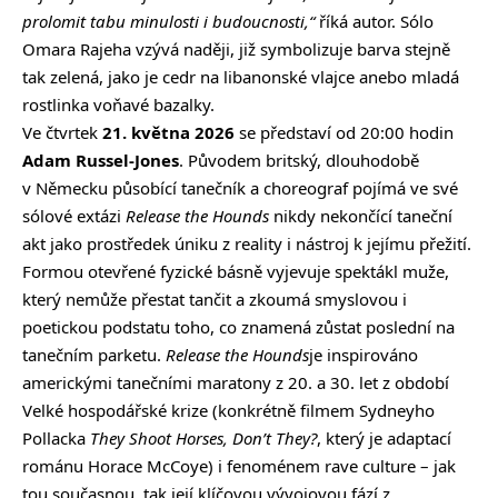
prolomit tabu minulosti i budoucnosti,“
říká autor. Sólo
Omara Rajeha vzývá naději, již symbolizuje barva stejně
tak zelená, jako je cedr na libanonské vlajce anebo mladá
rostlinka voňavé bazalky.
Ve čtvrtek
21. května 2026
se představí od 20:00 hodin
Adam Russel-Jones
. Původem britský, dlouhodobě
v Německu působící tanečník a choreograf pojímá ve své
sólové extázi
Release the Hounds
nikdy nekončící taneční
akt jako prostředek úniku z reality i nástroj k jejímu přežití.
Formou otevřené fyzické básně vyjevuje spektákl muže,
který nemůže přestat tančit a zkoumá smyslovou i
poetickou podstatu toho, co znamená zůstat poslední na
tanečním parketu.
Release the Hounds
je inspirováno
americkými tanečními maratony z 20. a 30. let z období
Velké hospodářské krize (konkrétně filmem Sydneyho
Pollacka
They Shoot Horses, Don’t They?
, který je adaptací
románu Horace McCoye) i fenoménem rave culture – jak
tou současnou, tak její klíčovou vývojovou fází z