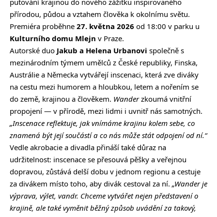
putování krajinou do nového zážitku inspirovaného
přírodou, půdou a vztahem člověka k okolnímu světu.
Premiéra proběhne
27. května 2026
od 18:00 v parku u
Kulturního domu Mlejn
v Praze.
Autorské duo
Jakub a Helena Urbanovi
společně s
mezinárodním týmem umělců z České republiky, Finska,
Austrálie a Německa vytvářejí inscenaci, která zve diváky
na cestu mezi humorem a hloubkou, letem a nořením se
do země, krajinou a člověkem.
Wander
zkoumá vnitřní
propojení — v přírodě, mezi lidmi i uvnitř nás samotných.
„Inscenace reflektuje, jak vnímáme krajinu kolem sebe, co
znamená být její součástí a co nás může stát odpojení od ní.“
Vedle akrobacie a divadla přináší také důraz na
udržitelnost: inscenace se přesouvá pěšky a veřejnou
dopravou, zůstává delší dobu v jednom regionu a cestuje
za divákem místo toho, aby divák cestoval za ní.
„Wander je
výprava, výlet, vandr. Chceme vytvářet nejen představení o
krajině, ale také vyměnit běžný způsob uvádění za takový,