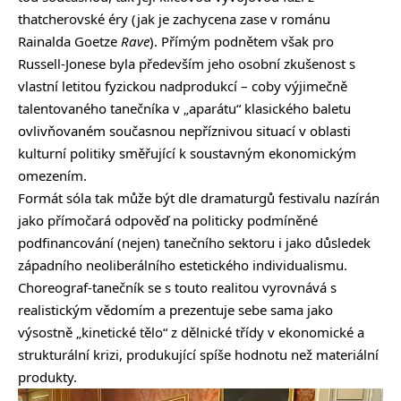
thatcherovské éry (jak je zachycena zase v románu
Rainalda Goetze
Rave
). Přímým podnětem však pro
Russell-Jonese byla především jeho osobní zkušenost s
vlastní letitou fyzickou nadprodukcí – coby výjimečně
talentovaného tanečníka v „aparátu“ klasického baletu
ovlivňovaném současnou nepříznivou situací v oblasti
kulturní politiky směřující k soustavným ekonomickým
omezením.
Formát sóla tak může být dle dramaturgů festivalu nazírán
jako přímočará odpověď na politicky podmíněné
podfinancování (nejen) tanečního sektoru i jako důsledek
západního neoliberálního estetického individualismu.
Choreograf-tanečník se s touto realitou vyrovnává s
realistickým vědomím a prezentuje sebe sama jako
výsostně „kinetické tělo“ z dělnické třídy v ekonomické a
strukturální krizi, produkující spíše hodnotu než materiální
produkty.