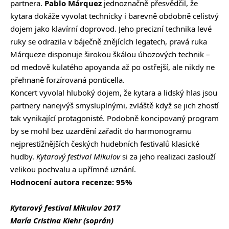
partnera.
Pablo Márquez
jednoznačně přesvědčil, že
kytara dokáže vyvolat technicky i barevně obdobně celistvý
dojem jako klavírní doprovod. Jeho precizní technika levé
ruky se odrazila v báječně znějících legatech, pravá ruka
Márqueze disponuje širokou škálou úhozových technik –
od medově kulatého apoyanda až po ostřejší, ale nikdy ne
přehnaně forzírovaná ponticella.
Koncert vyvolal hluboký dojem, že kytara a lidský hlas jsou
partnery nanejvýš smysluplnými, zvláště když se jich zhostí
tak vynikající protagonisté. Podobně koncipovaný program
by se mohl bez uzardění zařadit do harmonogramu
nejprestižnějších českých hudebních festivalů klasické
hudby.
Kytarový festival Mikulov
si za jeho realizaci zaslouží
velikou pochvalu a upřímné uznání.
Hodnocení autora recenze: 95%
Kytarový festival Mikulov 2017
María Cristina Kiehr (soprán)