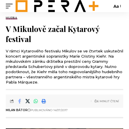
Aa
HUDBA
V Mikulově začal Kytarový
festival
V rámci Kytarového festivalu Mikulov se ve čtvrtek uskutečnil
koncert argentinské sopranistky Maríe Cristiny Kiehr. Na
mikulovském zámku držitelka prestižní ceny Grammy
představila Schubertovy písně v doprovodu kytary. Nutno
podotknout, že Kiehr měla toho nejpovolanějšího hudebního
partnera – všestranného argentinského mistra kytarové hry
Pabla Márqueze.
6 MINUT ČTENÍ
MILAN BÁTOR
PUBLIKOVÁNO 14/07/2017