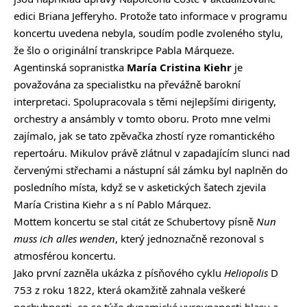
edici Briana Jefferyho. Protože tato informace v programu
koncertu uvedena nebyla, soudím podle zvoleného stylu,
že šlo o originální transkripce Pabla Márqueze.
Agentinská sopranistka
María Cristina Kiehr
je
považována za specialistku na převážně barokní
interpretaci. Spolupracovala s těmi nejlepšími dirigenty,
orchestry a ansámbly v tomto oboru. Proto mne velmi
zajímalo, jak se tato zpěvačka zhostí ryze romantického
repertoáru. Mikulov právě zlátnul v zapadajícím slunci nad
červenými střechami a nástupní sál zámku byl naplněn do
posledního místa, když se v asketických šatech zjevila
María Cristina Kiehr a s ní Pablo Márquez.
Mottem koncertu se stal citát ze Schubertovy písně
Nun
muss ich alles wenden
, který jednoznačně rezonoval s
atmosférou koncertu.
Jako první zazněla ukázka z písňového cyklu
Heliopolis
D
753 z roku 1822, která okamžitě zahnala veškeré