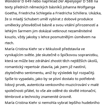
Wanderer
D 649 nebo například
Der Alpenjäger
D 588 na
texty předních německých básníků Johanna Wolfganga
Goetha, Friedricha Schlegela a Friedricha Schillera. Ukázka,
že si mladý Schubert uměl vybírat z dobové produkce
umělecky přesvědčivé básně a svou vitální přirozeností a
lehkým šarmem jim dokázal vetknout nezaměnitelné
kouzlo, vždy jakoby s lehce posmutnělým úsměvem na
rtech.
María Cristina Kiehr se v Mikulově představila ve
vynikajícím světle. Jde skutečně o špičkovou sopranistku,
která se může bez zdráhání zhostit těch nejtěžších úkolů,
romantický repertoár zbavila, jak jsem již nastínil,
zbytečného sentimentu, aniž by výsledek byl rozpačitý.
Spíše to vypadalo, jako by se písní dostalo to potřebné:
lidový prvek, autenticita venkovního muzicírování v malé
společnosti přátel, to vše ale oděné do skvělé intonační,
témbrové a technicky znamenité úrovně.
María Cristina Kiehr si nemohla vybrat lepšího hudebního