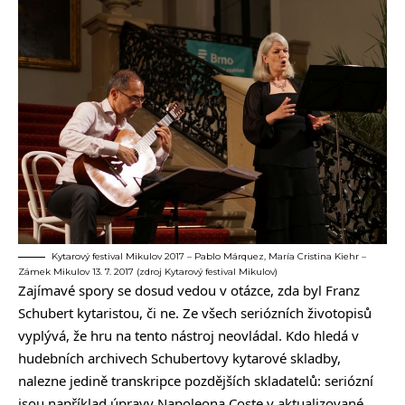
Kytarový festival Mikulov 2017 – Pablo Márquez, María Cristina Kiehr –
Zámek Mikulov 13. 7. 2017 (zdroj Kytarový festival Mikulov)
Zajímavé spory se dosud vedou v otázce, zda byl Franz
Schubert kytaristou, či ne. Ze všech seriózních životopisů
vyplývá, že hru na tento nástroj neovládal. Kdo hledá v
hudebních archivech Schubertovy kytarové skladby,
nalezne jedině transkripce pozdějších skladatelů: seriózní
jsou například úpravy Napoleona Coste v aktualizované