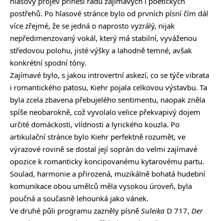
hlasový projev přinesl řadu zajímavých i poetických
postřehů. Po hlasové stránce bylo od prvních písní čím dál
více zřejmé, že se jedná o naprosto vyzrálý, nijak
nepředimenzovaný vokál, který má stabilní, vyváženou
středovou polohu, jisté výšky a lahodně temné, avšak
konkrétní spodní tóny.
Zajímavé bylo, s jakou introvertní askezí, co se týče vibrata
i romantického patosu, Kiehr pojala celkovou výstavbu. Ta
byla zcela zbavena přebujelého sentimentu, naopak zněla
spíše neobarokně, což vyvolalo velice překvapivý dojem
určité domáckosti, vlídnosti a lyrického kouzla. Po
artikulační stránce bylo Kiehr perfektně rozumět, ve
výrazové rovině se dostal její soprán do velmi zajímavé
opozice k romanticky koncipovanému kytarovému partu.
Soulad, harmonie a přirozená, muzikálně bohatá hudební
komunikace obou umělců měla vysokou úroveň, byla
poučná a současně lehounká jako vánek.
Ve druhé půli programu zazněly písně
Suleika
D 717,
Der