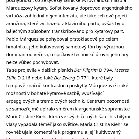
pochybnosti, co se týče dynamické vyrovnanosti hlasu a
Márquezovy kytary. Sofistikovaný doprovod argentinského
virtuóza zohlednil nejen intenzitu, ale také celkové pojetí
aranžmá, které vycházelo z klavírního partu, avšak bylo
báječným způsobem transkribováno pro kytarový part.
Pablo Márquez se pohyboval prstokladově po celém
hmatníku, jeho kultivovaný sametový tón byl výraznou
dominantou večera, o špičkové technické úrovni jeho hry
nelze vůbec pochybovat.
Ta se projevila v dalších písních
Der Pilgrim
D 794,
Meeres
Stille
D 216 nebo také
Der Zwerg
D 771, které byly
tempově značně kontrastní a poskytly Márquezovi široké
možnosti v bohaté kytarové sazbě, využívající
arpeggiových a tremolových technik. Centrum pozornosti
se samozřejmě upíralo směrem k argentinské sopranistce
Maríi Cristině Kiehr, která ve svých černých šatech s bílými
vlasy vypadala téměř jako světice. María Cristina Kiehr se
rovněž ujala komentáře k programu a její kultivovaný