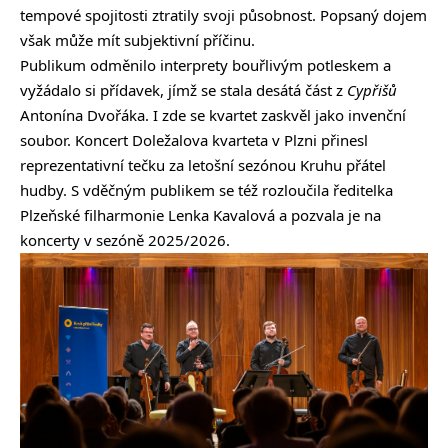
tempové spojitosti ztratily svoji působnost. Popsaný dojem
však může mít subjektivní příčinu.
Publikum odměnilo interprety bouřlivým potleskem a
vyžádalo si přídavek, jímž se stala desátá část z
Cypřišů
Antonína Dvořáka. I zde se kvartet zaskvěl jako invenční
soubor. Koncert Doležalova kvarteta v Plzni přinesl
reprezentativní tečku za letošní sezónou Kruhu přátel
hudby. S vděčným publikem se též rozloučila ředitelka
Plzeňské filharmonie Lenka Kavalová a pozvala je na
koncerty v sezóně 2025/2026.