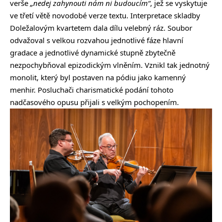
verše
„nedej zahynouti nám ni budoucím“
, jež se vyskytuje
ve třetí větě novodobé verze textu. Interpretace skladby
Doležalovým kvartetem dala dílu velebný ráz. Soubor
odvažoval s velkou rozvahou jednotlivé fáze hlavní
gradace a jednotlivé dynamické stupně zbytečně
nezpochybňoval epizodickým vlněním. Vznikl tak jednotný
monolit, který byl postaven na pódiu jako kamenný
menhir. Posluchači charismatické podání tohoto
nadčasového opusu přijali s velkým pochopením.