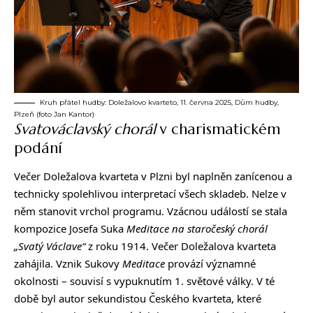
Kruh přátel hudby: Doležalovo kvarteto, 11. června 2025, Dům hudby,
Plzeň (foto Jan Kantor)
Svatováclavský chorál
v charismatickém
podání
Večer Doležalova kvarteta v Plzni byl naplněn zanícenou a
technicky spolehlivou interpretací všech skladeb. Nelze v
něm stanovit vrchol programu. Vzácnou událostí se stala
kompozice Josefa Suka
Meditace na staročeský chorál
„Svatý Václave“
z roku 1914. Večer Doležalova kvarteta
zahájila. Vznik Sukovy
Meditace
provází významné
okolnosti – souvisí s vypuknutím 1. světové války. V té
době byl autor sekundistou Českého kvarteta, které