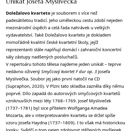
Unikát Josefa Myslivečka
Doležalovo kvarteto
je souborem s více než
padesátiletou tradicí. Jeho uměleckou cestu zdobí nejeden
mezinárodní úspěch a celá řada nahrávek u velkých
vydavatelství. Také Doležalovo kvarteto je dokladem
mimořádně kvalitní české kvartetní školy, jejíž
reprezentanti stále naplňují domácí i zahraniční koncertní
sály zástupy nadšených posluchačů.
V repertoáru tohoto tělesa najdeme jeden unikát – teprve
nedávno oživený
Smyčcový kvartet F dur op. 3
Josefa
Myslivečka. Soubor jej jako první natočil na CD
(Supraphon, 2020). V Plzni tato skladba zazněla díky němu
poprvé. Dílo zapadá do autorových smyčcových kvartetů
vzniknuvších mezi léty 1768–1769. Josef Mysliveček
(1737–1781) byl sice přítelem Wolfganga Amadea
Mozarta, ale v interpretovaném kvartetu se držel spíše
vzoru Josefa Haydna (1737–1809). I to však má historickou
logiku. Svědčí o tom nejen zdobivost stěžejních myšlenek