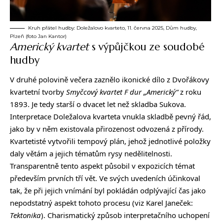
Kruh přátel hudby: Doležalovo kvarteto, 11. června 2025, Dům hudby,
Plzeň (foto Jan Kantor)
Americký kvartet
s výpůjčkou ze soudobé
hudby
V druhé polovině večera zaznělo ikonické dílo z Dvořákovy
kvartetní tvorby
Smyčcový kvartet F dur „Americký“
z roku
1893. Je tedy starší o dvacet let než skladba Sukova.
Interpretace Doležalova kvarteta vnukla skladbě pevný řád,
jako by v něm existovala přirozenost odvozená z přírody.
Kvartetisté vytvořili tempový plán, jehož jednotlivé položky
daly větám a jejich tématům rysy nedělitelnosti.
Transparentně tento aspekt působil v expozicích témat
především prvních tří vět. Ve svých uvedeních účinkoval
tak, že při jejich vnímání byl pokládán odplývající čas jako
nepodstatný aspekt tohoto procesu (viz Karel Janeček:
Tektonika
). Charismatický způsob interpretačního uchopení