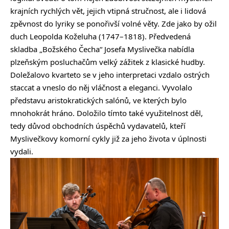
krajních rychlých vět, jejich vtipná stručnost, ale i lidová
zpěvnost do lyriky se ponořivší volné věty. Zde jako by ožil
duch Leopolda Koželuha (1747–1818). Předvedená
skladba „Božského Čecha“ Josefa Myslivečka nabídla
plzeňským posluchačům velký zážitek z klasické hudby.
Doležalovo kvarteto se v jeho interpretaci vzdalo ostrých
staccat a vneslo do něj vláčnost a eleganci. Vyvolalo
představu aristokratických salónů, ve kterých bylo
mnohokrát hráno. Doložilo tímto také využitelnost děl,
tedy důvod obchodních úspěchů vydavatelů, kteří
Myslivečkovy komorní cykly již za jeho života v úplnosti
vydali.