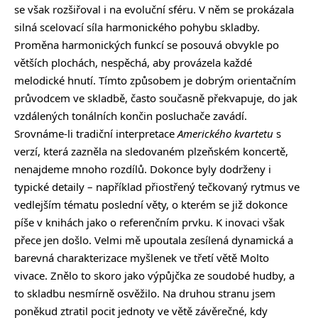
se však rozšiřoval i na evoluční sféru. V něm se prokázala
silná scelovací síla harmonického pohybu skladby.
Proměna harmonických funkcí se posouvá obvykle po
větších plochách, nespěchá, aby provázela každé
melodické hnutí. Tímto způsobem je dobrým orientačním
průvodcem ve skladbě, často současně překvapuje, do jak
vzdálených tonálních končin posluchače zavádí.
Srovnáme-li tradiční interpretace
Amerického kvartetu
s
verzí, která zazněla na sledovaném plzeňském koncertě,
nenajdeme mnoho rozdílů. Dokonce byly dodrženy i
typické detaily – například přiostřený tečkovaný rytmus ve
vedlejším tématu poslední věty, o kterém se již dokonce
píše v knihách jako o referenčním prvku. K inovaci však
přece jen došlo. Velmi mě upoutala zesílená dynamická a
barevná charakterizace myšlenek ve třetí větě Molto
vivace. Znělo to skoro jako výpůjčka ze soudobé hudby, a
to skladbu nesmírně osvěžilo. Na druhou stranu jsem
poněkud ztratil pocit jednoty ve větě závěrečné, kdy