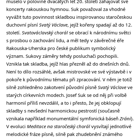
muselo v polovině dvacátých let 20. století zahajovat své
koncerty rakouskou hymnou. Suk považoval za vhodné
vyvážit tuto povinnost skladbou inspirovanou staročeskou
duchovní písní
Svatý Václave
, jejíž kořeny spadají až do 12.
století.
Svatováclavský chorál
se obrací k národnímu světci
s prosbou o zachování lidu, a měl tedy v závěrečné éře
Rakouska-Uherska pro české publikum symbolický
význam. Sukovy záměry tehdy posluchači pochopili.
Vznikla tak skladba, jejíž hlas přezněl až do dnešních dnů.
Není to dílo rozsáhlé, avšak mistrovské ve své výstavbě i v
pokoře k původnímu tématu při zpracování. V něm je totiž
silně zohledněno zakotvení původní písně
Svatý Václave
ve
starých církevních modech. Josef Suk se od něj při volbě
harmonií příliš nevzdálil, a to i přesto, že jej obklopují
skladby s nevšední harmonickou pestrostí (současně
vznikala například monumentální symfonická báseň
Zrání
).
V evoluci
Meditace na staročeský chorál
vysvítají jednotlivé
melodické fráze písně, silně pak zhudebnění známého