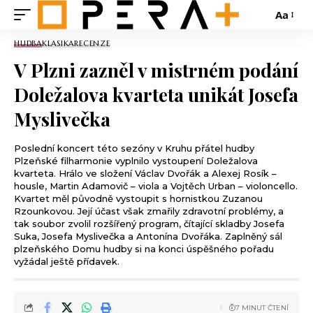
Aa
HUDBA
KLASIKA
RECENZE
V Plzni zazněl v mistrném podání
Doležalova kvarteta unikát Josefa
Myslivečka
Poslední koncert této sezóny v Kruhu přátel hudby
Plzeňské filharmonie vyplnilo vystoupení Doležalova
kvarteta. Hrálo ve složení Václav Dvořák a Alexej Rosík –
housle, Martin Adamovič – viola a Vojtěch Urban – violoncello.
Kvartet měl původně vystoupit s hornistkou Zuzanou
Rzounkovou. Její účast však zmařily zdravotní problémy, a
tak soubor zvolil rozšířený program, čítající skladby Josefa
Suka, Josefa Myslivečka a Antonína Dvořáka. Zaplněný sál
plzeňského Domu hudby si na konci úspěšného pořadu
vyžádal ještě přídavek.
7 MINUT ČTENÍ