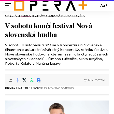
Aa
CHYSTÁ SE
HUDBA
PR ZPRÁVY
SOUDOBÁ HUDBA
ZE SVĚTA
V sobotu končí festival Nová
slovenská hudba
V sobotu 11. listopadu 2023 se v Koncertní síni Slovenské
filharmonie uskuteční závěrečný koncert 32. ročníku festivalu
Nové slovenské hudby, na kterém zazní díla čtyř současných
slovenských skladatelů – Šimona Lučeniče, Mirka Krajčiho,
Roberta Koláře a Mariána Lejavy.
1 MINUT ČTENÍ
PR
MARTINA TOLSTOVA
PUBLIKOVÁNO 08/11/2023