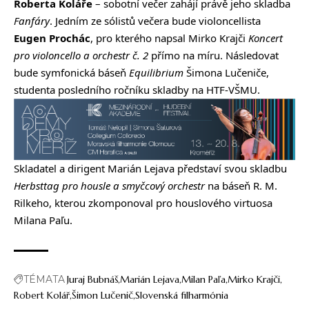
Roberta Koláře
– sobotní večer zahájí právě jeho skladba
Fanfáry
. Jedním ze sólistů večera bude violoncellista
Eugen Prochác
, pro kterého napsal Mirko Krajči
Koncert
pro violoncello a orchestr č. 2
přímo na míru. Následovat
bude symfonická báseň
Equilibrium
Šimona Lučeniče,
studenta posledního ročníku skladby na HTF-VŠMU.
Skladatel a dirigent Marián Lejava představí svou skladbu
Herbsttag pro housle a smyčcový orchestr
na báseň R. M.
Rilkeho, kterou zkomponoval pro houslového virtuosa
Milana Paľu.
TÉMATA
Juraj Bubnáš
Marián Lejava
Milan Paľa
Mirko Krajči
Robert Kolář
Šimon Lučenič
Slovenská filharmónia