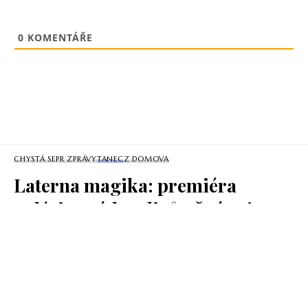
0
KOMENTÁŘE
CHYSTÁ SE
PR ZPRÁVY
TANEC
Z DOMOVA
Laterna magika: premiéra
Valérie a týden divů už zítra!
Laterna magika uvádí novou inscenaci Valérie a týden divů.
Činoherně-taneční projekt je adaptací slavného
surrealistického románu našeho předního básníka Vítězslava
Nezvala a vypráví příběh dívky Valérie, která překračuje
hranice dětství a vstupuje do světa dospělých. Multižánrová
inscenace nabídne divákům poeticko-hororový příběh