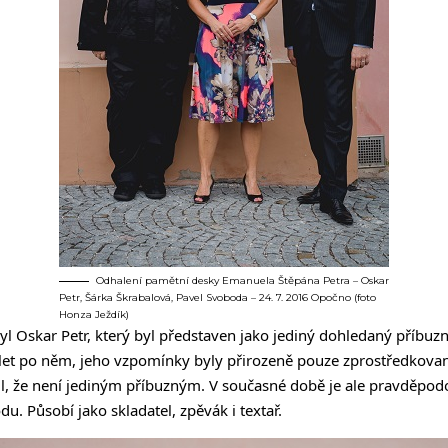
Odhalení pamětní desky Emanuela Štěpána Petra – Oskar
Petr, Šárka Škrabalová, Pavel Svoboda – 24. 7. 2016 Opočno (foto
Honza Ježdík)
 Oskar Petr, který byl představen jako jediný dohledaný příbuzn
to let po něm, jeho vzpomínky byly přirozeně pouze zprostředkova
l, že není jediným příbuzným. V současné době je ale pravděp
. Působí jako skladatel, zpěvák i textař.