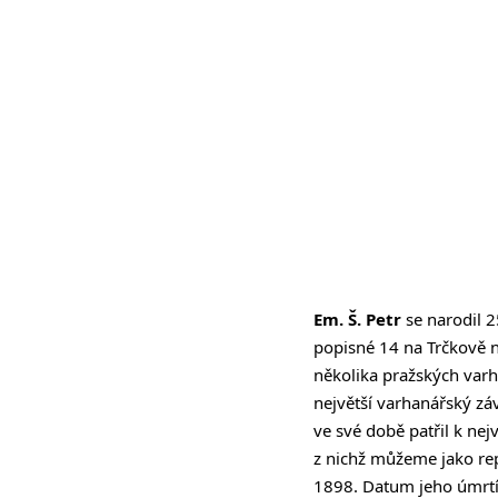
Em. Š. Petr
se narodil 2
popisné 14 na Trčkově n
několika pražských varh
největší varhanářský záv
ve své době patřil k n
z nichž můžeme jako rep
1898. Datum jeho úmrtí 