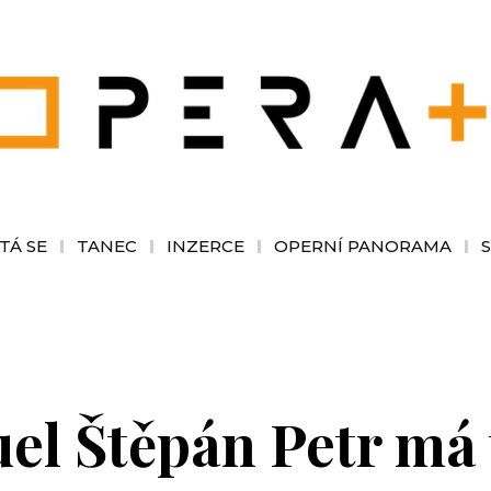
TÁ SE
TANEC
INZERCE
OPERNÍ PANORAMA
l Štěpán Petr má 