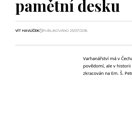
pamětní desku
VÍT HAVLÍČEK
PUBLIKOVÁNO 25/07/2016
Varhanářství má v Čech
povědomí, ale v histori
zkracován na Em. Š. Pet