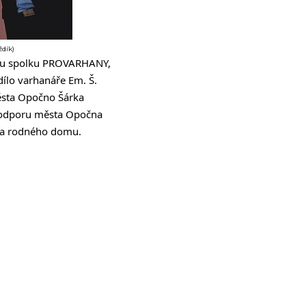
dík)
edou spolku PROVARHANY,
ílo varhanáře Em. Š.
ěsta Opočno Šárka
 podporu města Opočna
ova rodného domu.