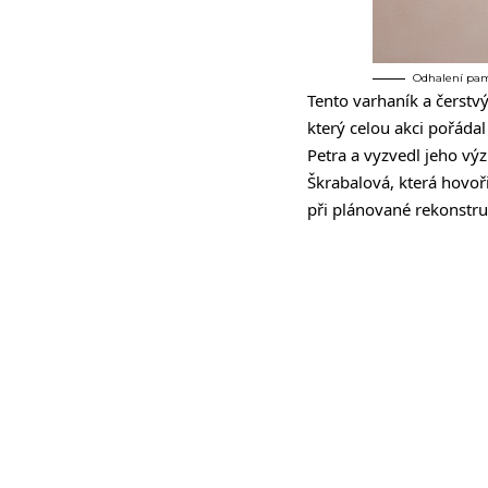
Odhalení pamě
Tento varhaník a čerstv
který celou akci pořáda
Petra a vyzvedl jeho v
Škrabalová, která hovoř
při plánované rekonstru