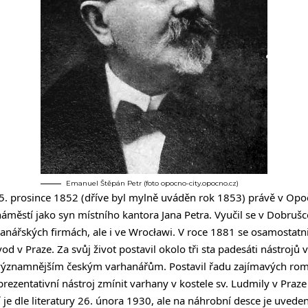
Emanuel Štěpán Petr (foto opocno-city.opocno.cz)
5. prosince 1852 (dříve byl mylně uváděn rok 1853) právě v Opo
áměstí jako syn místního kantora Jana Petra. Vyučil se v Dobrušc
anářských firmách, ale i ve Wrocławi. V roce 1881 se osamostatn
od v Praze. Za svůj život postavil okolo tři sta padesáti nástrojů 
ejvýznamnějším českým varhanářům. Postavil řadu zajímavých rom
rezentativní nástroj zmínit varhany v kostele sv. Ludmily v Praz
je dle literatury 26. února 1930, ale na náhrobní desce je uvede