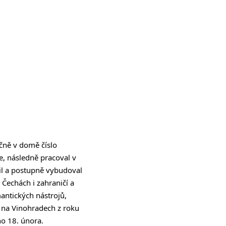
čně v domě číslo
e, následně pracoval v
il a postupně vybudoval
v Čechách i zahraničí a
antických nástrojů,
e na Vinohradech z roku
no 18. února.