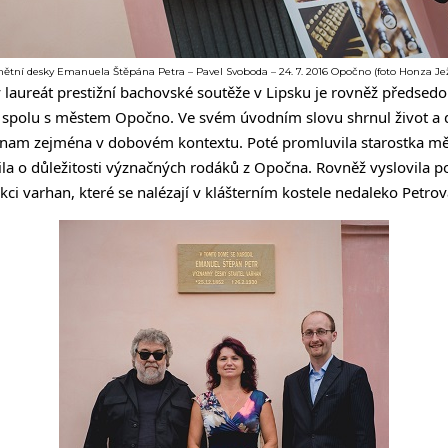
tní desky Emanuela Štěpána Petra – Pavel Svoboda – 24. 7. 2016 Opočno (foto Honza Jež
ý laureát prestižní bachovské soutěže v Lipsku je rovněž předs
l spolu s městem Opočno. Ve svém úvodním slovu shrnul život a d
ýznam zejména v dobovém kontextu. Poté promluvila starostka m
ila o důležitosti význačných rodáků z Opočna. Rovněž vyslovila
kci varhan, které se nalézají v klášterním kostele nedaleko Petr