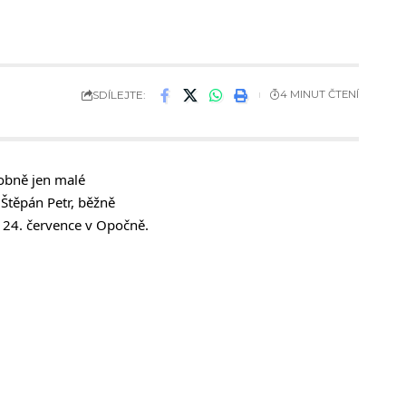
SDÍLEJTE:
4 MINUT ČTENÍ
dobně jen malé
 Štěpán Petr, běžně
 24. července v Opočně.