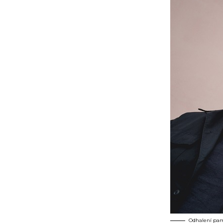
Odhalení pamě