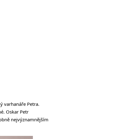
ý varhanáře Petra.
né. Oskar Petr
odobně nejvýznamnějším