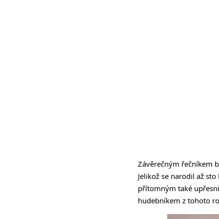
Závěrečným řečníkem byl
Jelikož se narodil až s
přítomným také upřesni
hudebníkem z tohoto rodu