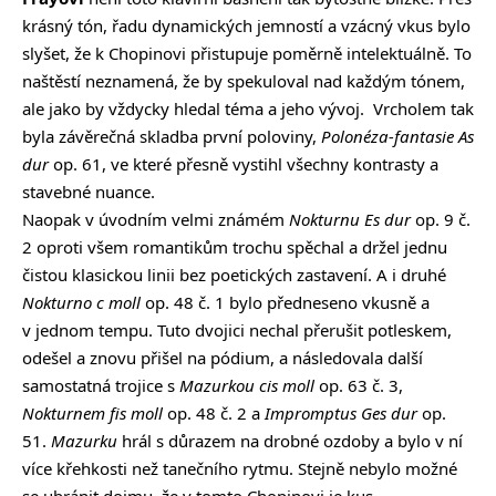
krásný tón, řadu dynamických jemností a vzácný vkus bylo
slyšet, že k Chopinovi přistupuje poměrně intelektuálně. To
naštěstí neznamená, že by spekuloval nad každým tónem,
ale jako by vždycky hledal téma a jeho vývoj. Vrcholem tak
byla závěrečná skladba první poloviny,
Polonéza-fantasie As
dur
op. 61, ve které přesně vystihl všechny kontrasty a
stavebné nuance.
Naopak v úvodním velmi známém
Nokturnu Es dur
op. 9 č.
2 oproti všem romantikům trochu spěchal a držel jednu
čistou klasickou linii bez poetických zastavení. A i druhé
Nokturno c moll
op. 48 č. 1 bylo předneseno vkusně a
v jednom tempu. Tuto dvojici nechal přerušit potleskem,
odešel a znovu přišel na pódium, a následovala další
samostatná trojice s
Mazurkou cis moll
op. 63 č. 3,
Nokturnem fis moll
op. 48 č. 2 a
Impromptus Ges dur
op.
51.
Mazurku
hrál s důrazem na drobné ozdoby a bylo v ní
více křehkosti než tanečního rytmu. Stejně nebylo možné