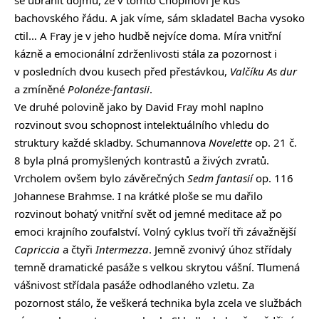
se ubránit dojmu, že v tomto Chopinovi je kus
bachovského řádu. A jak víme, sám skladatel Bacha vysoko
ctil… A Fray je v jeho hudbě nejvíce doma. Míra vnitřní
kázně a emocionální zdrženlivosti stála za pozornost i
v posledních dvou kusech před přestávkou,
Valčíku As dur
a zmíněné
Polonéze-fantasii
.
Ve druhé polovině jako by David Fray mohl naplno
rozvinout svou schopnost intelektuálního vhledu do
struktury každé skladby. Schumannova
Novelette
op. 21 č.
8 byla plná promyšlených kontrastů a živých zvratů.
Vrcholem ovšem bylo závěrečných
Sedm fantasií
op. 116
Johannese Brahmse. I na krátké ploše se mu dařilo
rozvinout bohatý vnitřní svět od jemné meditace až po
emoci krajního zoufalství. Volný cyklus tvoří tři závažnější
Capriccia
a čtyři
Intermezza
. Jemně zvonivý úhoz střídaly
temně dramatické pasáže s velkou skrytou vášní. Tlumená
vášnivost střídala pasáže odhodlaného vzletu. Za
pozornost stálo, že veškerá technika byla zcela ve službách