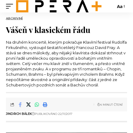
Aa
ARCHIVNÍ
Vášeň v klasickém řádu
Na druhém koncertě, kterým pokračuje Klavírní festival Rudolfa
Firkušného, vystoupil šestatřicetiletý Francouz David Fray. A
stává se dnes málokdy, aby nějaký klavírista dokázal strhnout v
první řadě uměleckou opravdovostí a bohatým vnitřním
světem. Celý večer mu klavír zněl v tlumeném, a přesto vnitřně
projasněném zvuku. A v programu ze tří romantiků – Chopin,
Schumann, Brahms – byl překvapivým vrcholem Brahms. Když
nepočítáme skvostné a originální přídavky: část z jedné ze
Schubertových pozdních sonát a Bachův chorál.
4 MINUT ČTENÍ
JINDŘICH BÁLEK
PUBLIKOVÁNO 22/11/2017