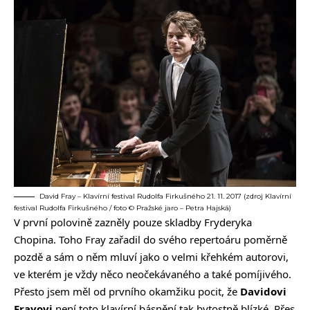
David Fray – Klavírní festival Rudolfa Firkušného 21. 11. 2017 (zdroj Klavírní
festival Rudolfa Firkušného / foto © Pražské jaro – Petra Hajská)
V první polovině zazněly pouze skladby Fryderyka
Chopina. Toho Fray zařadil do svého repertoáru poměrně
pozdě a sám o něm mluví jako o velmi křehkém autorovi,
ve kterém je vždy něco neočekávaného a také pomíjivého.
Přesto jsem měl od prvního okamžiku pocit, že
Davidovi
Frayovi
není toto klavírní básnění tak bytostně blízké. Přes