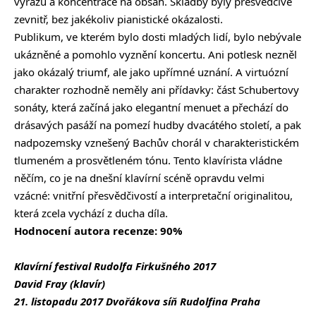
výrazu a koncentrace na obsah. Skladby byly přesvědčivé
zevnitř, bez jakékoliv pianistické okázalosti.
Publikum, ve kterém bylo dosti mladých lidí, bylo nebývale
ukázněné a pomohlo vyznění koncertu. Ani potlesk nezněl
jako okázalý triumf, ale jako upřímné uznání. A virtuózní
charakter rozhodně neměly ani přídavky: část Schubertovy
sonáty, která začíná jako elegantní menuet a přechází do
drásavých pasáží na pomezí hudby dvacátého století, a pak
nadpozemsky vznešený Bachův chorál v charakteristickém
tlumeném a prosvětleném tónu. Tento klavírista vládne
něčím, co je na dnešní klavírní scéně opravdu velmi
vzácné: vnitřní přesvědčivostí a interpretační originalitou,
která zcela vychází z ducha díla.
Hodnocení autora recenze: 90%
Klavírní festival Rudolfa Firkušného 2017
David Fray (klavír)
21. listopadu 2017 Dvořákova síň Rudolfina Praha