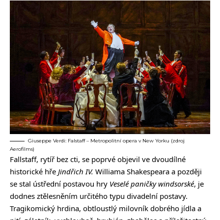
Giuseppe Verdi: Falstaff – Metropolitní opera v New Yorku (zdroj
Aerofilms)
Fallstaff, rytíř bez cti, se poprvé objevil ve dvoudílné
historické hře
Jindřich IV.
Williama Shakespeara a později
se stal ústřední postavou hry
Veselé paničky windsorské
, je
dodnes ztělesněním určitého typu divadelní postavy.
Tragikomický hrdina, obtloustlý milovník dobrého jídla a