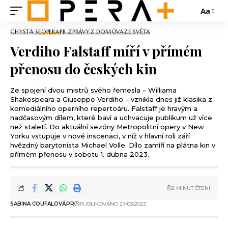
Aa
CHYSTÁ SE
OPERA
PR ZPRÁVY
Z DOMOVA
ZE SVĚTA
Verdiho Falstaff míří v přímém
přenosu do českých kin
Ze spojení dvou mistrů svého řemesla – Williama
Shakespeara a Giuseppe Verdiho – vznikla dnes již klasika z
komediálního operního repertoáru. Falstaff je hravým a
nadčasovým dílem, které baví a uchvacuje publikum už více
než staletí. Do aktuální sezóny Metropolitní opery v New
Yorku vstupuje v nové inscenaci, v níž v hlavní roli září
hvězdný barytonista Michael Volle. Dílo zamíří na plátna kin v
přímém přenosu v sobotu 1. dubna 2023.
2 MINUT ČTENÍ
SABINA COUFALOVÁ
PR
PUBLIKOVÁNO 27/03/2023