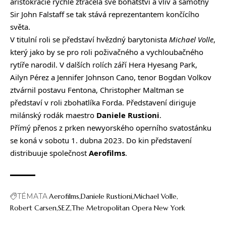
aristokracie rychle ztrácela své bohatství a vliv a samotný
Sir John Falstaff se tak stává reprezentantem končícího
světa.
V titulní roli se představí hvězdný barytonista
Michael Volle
,
který jako by se pro roli poživačného a vychloubačného
rytíře narodil. V dalších rolích září Hera Hyesang Park,
Ailyn Pérez a Jennifer Johnson Cano, tenor Bogdan Volkov
ztvárnil postavu Fentona, Christopher Maltman se
představí v roli zbohatlíka Forda. Představení diriguje
milánský rodák maestro
Daniele Rustioni
.
Přímý přenos z prken newyorského operního svatostánku
se koná v sobotu 1. dubna 2023. Do kin představení
distribuuje společnost
Aerofilms
.
TÉMATA
Aerofilms
Daniele Rustioni
Michael Volle
Robert Carsen
SEZ
The Metropolitan Opera New York