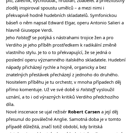
pití, záletník, vychloubač, hrubián, zbabělec a příležitostný
zloděj inspiroval spoustu umělců – a mezi nimi i
překvapivě hodně hudebních skladatelů. Symfonickou
báseň o něm napsal Edward Elgar, operu Antonio Salieri a
hlavně Giuseppe Verdi.
Jeho
Falstaff
se potýká s nástrahami trojice žen a pro
Verdiho je jeho příběh prostředkem k radikální změně
vlastního stylu. Je to o to překvapující, že se jedná o
poslední operu významného italského skladatele. Hudební
nápady přicházejí rychle a hojně, organicky a bez
znatelných přestávek přecházejí z jednoho do druhého.
Nositelem příběhu je tu orchestr, v mnoha případech děj
přímo komentuje. Už ve své době si
Falstaff
vysloužil
uznání, a to i od výrazných kritiků Verdiho předchozího
díla.
Nové inscenace se ujal režisér
Robert Carsen
a její děj
přesunul do poválečné Anglie. Samotná doba je v tomto
případě důležitá, značí totiž období, kdy britská