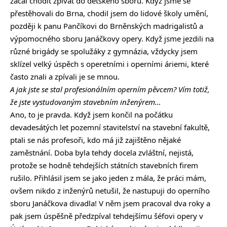
začal chodit zpívat do dětského sboru. Když jsme se
přestěhovali do Brna, chodil jsem do lidové školy umění,
později k panu Pančíkovi do Brněnských madrigalistů a
výpomocného sboru Janáčkovy opery. Když jsme jezdili na
různé brigády se spolužáky z gymnázia, vždycky jsem
sklízel velký úspěch s operetními i operními áriemi, které
často znali a zpívali je se mnou.
A jak jste se stal profesionálním operním pěvcem? Vím totiž,
že jste vystudovaným stavebním inženýrem…
Ano, to je pravda. Když jsem končil na počátku
devadesátých let pozemní stavitelství na stavební fakultě,
ptali se nás profesoři, kdo má již zajištěno nějaké
zaměstnání. Doba byla tehdy docela zvláštní, nejistá,
protože se hodně tehdejších státních stavebních firem
rušilo. Přihlásil jsem se jako jeden z mála, že práci mám,
ovšem nikdo z inženýrů netušil, že nastupuji do operního
sboru Janáčkova divadla! V něm jsem pracoval dva roky a
pak jsem úspěšně předzpíval tehdejšímu šéfovi opery v