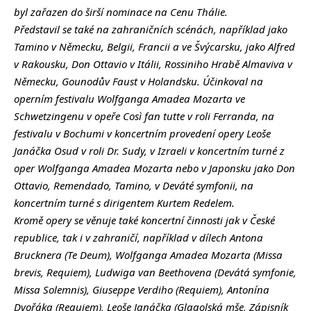
byl zařazen do širší nominace na Cenu Thálie.
Představil se také na zahraničních scénách, například jako
Tamino v Německu, Belgii, Francii a ve Švýcarsku, jako Alfred
v Rakousku, Don Ottavio v Itálii, Rossiniho Hrabě Almaviva v
Německu, Gounodův Faust v Holandsku. Účinkoval na
operním festivalu Wolfganga Amadea Mozarta ve
Schwetzingenu v opeře Così fan tutte v roli Ferranda, na
festivalu v Bochumi v koncertním provedení opery Leoše
Janáčka Osud v roli Dr. Sudy, v Izraeli v koncertním turné z
oper Wolfganga Amadea Mozarta nebo v Japonsku jako Don
Ottavio, Remendado, Tamino, v Deváté symfonii, na
koncertním turné s dirigentem Kurtem Redelem.
Kromě opery se věnuje také koncertní činnosti jak v České
republice, tak i v zahraničí, například v dílech Antona
Brucknera (Te Deum), Wolfganga Amadea Mozarta (Missa
brevis, Requiem), Ludwiga van Beethovena (Devátá symfonie,
Missa Solemnis), Giuseppe Verdiho (Requiem), Antonína
Dvořáka (Requiem), Leoše Janáčka (Glagolská mše, Zápisník