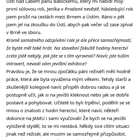
Ústí nad Labem panu Babickému, který mi nabídl moji
první sólovou roli, Jeníka v
Prodané nevěstě
. Následující rok
jsem prožil na cestách mezi Brnem a Ústím. Ráno v pět
jsem jel na zkoušku do Ústí, abych pak večer už zase zpíval
v Brně ve sboru.
Kromě samotného odzpívání role je ale přece samozřejmostí,
že byste měl také hrát. Na stavební fakultě hodiny herectví
zcela jistě nebyly. Jak jste se s tím vyrovnal? Navíc jste tuším
introvert, nevadí vám jevištní exhibice?
Pravdou je, že se mnou zpočátku páni režiséři měli hodně
práce, která ale byla vyvážena mým věkem. Tehdy starší a
zkušenější kolegové navíc přispěli dobrou radou a já se
postupně učil, jak si na jevišti kleknout nebo jak se dobře
postavit a pohybovat. Učitelé to byli trpěliví, podělili se se
mnou o znalosti z hodin herectví, které navíc někteří
dokonce na JAMU i sami vyučovali! Že bych se na jevišti
vyloženě styděl, to se mi nestává. Někdy sice cítím situaci
jinak než režisér, ale musím se samozřejmě přizpůsobit.