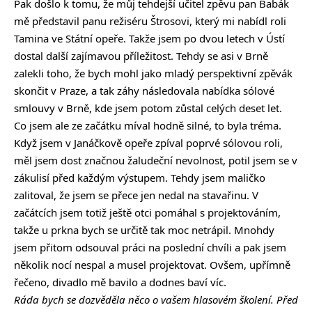
Pak došlo k tomu, že můj tehdejší učitel zpěvu pan Babák
mě představil panu režiséru Štrosovi, který mi nabídl roli
Tamina ve Státní opeře. Takže jsem po dvou letech v Ústí
dostal další zajímavou příležitost. Tehdy se asi v Brně
zalekli toho, že bych mohl jako mladý perspektivní zpěvák
skončit v Praze, a tak záhy následovala nabídka sólové
smlouvy v Brně, kde jsem potom zůstal celých deset let.
Co jsem ale ze začátku míval hodně silné, to byla tréma.
Když jsem v Janáčkově opeře zpíval poprvé sólovou roli,
měl jsem dost značnou žaludeční nevolnost, potil jsem se v
zákulisí před každým výstupem. Tehdy jsem maličko
zalitoval, že jsem se přece jen nedal na stavařinu. V
začátcích jsem totiž ještě otci pomáhal s projektováním,
takže u prkna bych se určitě tak moc netrápil. Mnohdy
jsem přitom odsouval práci na poslední chvíli a pak jsem
několik nocí nespal a musel projektovat. Ovšem, upřímně
řečeno, divadlo mě bavilo a dodnes baví víc.
Ráda bych se dozvěděla něco o vašem hlasovém školení. Před