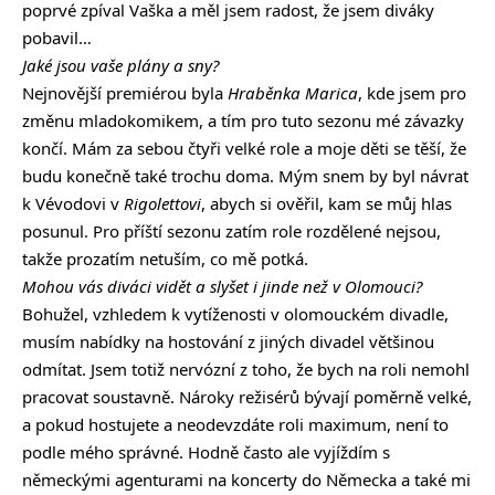
poprvé zpíval Vaška a měl jsem radost, že jsem diváky
pobavil…
Jaké jsou vaše plány a sny?
Nejnovější premiérou byla
Hraběnka Marica
, kde jsem pro
změnu mladokomikem, a tím pro tuto sezonu mé závazky
končí. Mám za sebou čtyři velké role a moje děti se těší, že
budu konečně také trochu doma. Mým snem by byl návrat
k Vévodovi v
Rigolettovi
, abych si ověřil, kam se můj hlas
posunul. Pro příští sezonu zatím role rozdělené nejsou,
takže prozatím netuším, co mě potká.
Mohou vás diváci vidět a slyšet i jinde než v Olomouci?
Bohužel, vzhledem k vytíženosti v olomouckém divadle,
musím nabídky na hostování z jiných divadel většinou
odmítat. Jsem totiž nervózní z toho, že bych na roli nemohl
pracovat soustavně. Nároky režisérů bývají poměrně velké,
a pokud hostujete a neodevzdáte roli maximum, není to
podle mého správné. Hodně často ale vyjíždím s
německými agenturami na koncerty do Německa a také mi