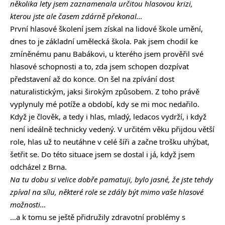
několika lety jsem zaznamenala určitou hlasovou krizi,
kterou jste ale časem zdárně překonal…
První hlasové školení jsem získal na lidové škole umění,
dnes to je základní umělecká škola. Pak jsem chodil ke
zmíněnému panu Babákovi, u kterého jsem prověřil své
hlasové schopnosti a to, zda jsem schopen dozpívat
představení až do konce. On šel na zpívání dost
naturalistickým, jaksi širokým způsobem. Z toho právě
vyplynuly mé potíže a období, kdy se mi moc nedařilo.
Když je člověk, a tedy i hlas, mladý, ledacos vydrží, i když
není ideálně technicky vedený. V určitém věku přijdou větší
role, hlas už to neutáhne v celé šíři a začne trošku uhýbat,
šetřit se. Do této situace jsem se dostal i já, když jsem
odcházel z Brna.
Na tu dobu si velice dobře pamatuji, bylo jasné, že jste tehdy
zpíval na sílu, některé role se zdály být mimo vaše hlasové
možnosti…
…a k tomu se ještě přidružily zdravotní problémy s