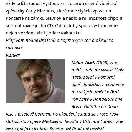
vždy udělá radost vystoupení s dcerou slavné vídeňské
zpěvačky Carly Martinis, která mne slyšela zpívat na
koncertě na zámku Slavkov a nabídla mi možnost připojit
se k nahrávce jejího CD. Od té doby spolu vystupujeme
nejen ve Vídni, ale i jinde v Rakousku.
Přeji vám hodně úspěchů a zajímavých rolí a děkuji za
rozhovor.
Vizitka:
Milan Vlček
(1968) už v
době studií na vysoké škole
nastudoval v Komorní
opeře Janáčkovy akademie
múzických umění v Brně
roli Acise v Händelově díle
Acis a Galathea a Dona
José v Bizetově Carmen.
Po ukončení studia se v roce 1994
stal sólistou opery Městského divadla v Ústí nad Labem. Zde
vystoupil jako Jeník ve Smetanově Prodané nevěstě.