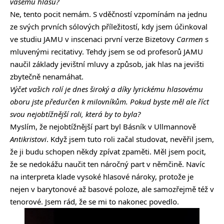
vašemu hlasu?
Ne, tento pocit nemám. S vděčností vzpomínám na jednu
ze svých prvních sólových příležitostí, kdy jsem účinkoval
ve studiu JAMU v inscenaci první verze Bizetovy
Carmen
s
mluvenými recitativy. Tehdy jsem se od profesorů JAMU
naučil základy jevištní mluvy a způsob, jak hlas na jevišti
zbytečně nenamáhat.
Výčet vašich rolí je dnes široký a díky lyrickému hlasovému
oboru jste předurčen k milovníkům. Pokud byste měl ale říct
svou nejobtížnější roli, která by to byla?
Myslím, že nejobtížnější part byl Básník v Ullmannově
Antikristovi
. Když jsem tuto roli začal studovat, nevěřil jsem,
že ji budu schopen někdy zpívat zpaměti. Měl jsem pocit,
že se nedokážu naučit ten náročný part v němčině. Navíc
na interpreta klade vysoké hlasové nároky, protože je
nejen v barytonové až basové poloze, ale samozřejmě též v
tenorové. Jsem rád, že se mi to nakonec povedlo.