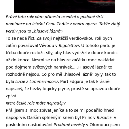
Právě tato role vám přinesla ocenění v podobě širší
nominace na letošní Cenu Thálie v oboru opera. Takže zlatý
Verdi? Jsou to „hlasové lázně“?
To se nedá říct. Za svoji nejtěžší verdiovskou roli bych
zatím považoval Vévodu v
Rigolettovi
. U tohoto partu je
třeba dobře rozložit síly, aby hlas vydržel v dobré kondici
až do konce. Nesmí se na hlas ze začátku moc nakládat
pod dojmem světových nahrávek… „Hlasové lázně“ to
rozhodně nejsou. Co pro mě „hlasové lázně“ byly, tak to
byla
Lucie z Lammermooru
. Part Edgara je tak krásně
napsaný, že hezky logicky plyne, prostě se opravdu dobře
zpívá.
Které české role máte nejraději?
Přál jsem si moc zpívat Jeníka a to se mi podařilo hned
napoprvé. Dalším splněným snem byl Princ v
Rusalce
. V
posledním nastudování
Prodané nevěsty
v Olomouci jsem