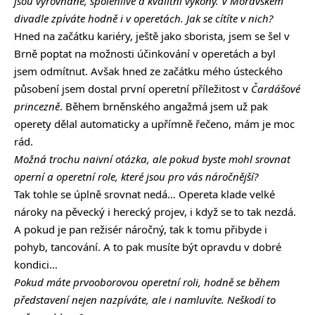
jsou vyrovnané, spolehlivé a kvalitní výkony. V Moravském
divadle zpíváte hodně i v operetách. Jak se cítíte v nich?
Hned na začátku kariéry, ještě jako sborista, jsem se šel v
Brně poptat na možnosti účinkování v operetách a byl
jsem odmítnut. Avšak hned ze začátku mého ústeckého
působení jsem dostal první operetní příležitost v
Čardášové
princezně
. Během brněnského angažmá jsem už pak
operety dělal automaticky a upřímně řečeno, mám je moc
rád.
Možná trochu naivní otázka, ale pokud byste mohl srovnat
operní a operetní role, které jsou pro vás náročnější?
Tak tohle se úplně srovnat nedá… Opereta klade velké
nároky na pěvecký i herecký projev, i když se to tak nezdá.
A pokud je pan režisér náročný, tak k tomu přibyde i
pohyb, tancování. A to pak musíte být opravdu v dobré
kondici…
Pokud máte prvooborovou operetní roli, hodně se během
představení nejen nazpíváte, ale i namluvíte. Neškodí to