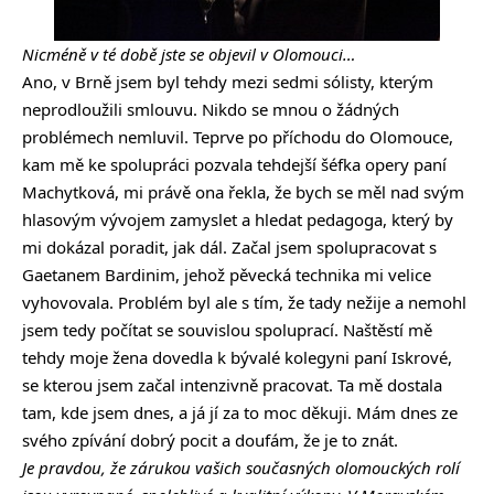
Nicméně v té době jste se objevil v Olomouci…
Ano, v Brně jsem byl tehdy mezi sedmi sólisty, kterým
neprodloužili smlouvu. Nikdo se mnou o žádných
problémech nemluvil. Teprve po příchodu do Olomouce,
kam mě ke spolupráci pozvala tehdejší šéfka opery paní
Machytková, mi právě ona řekla, že bych se měl nad svým
hlasovým vývojem zamyslet a hledat pedagoga, který by
mi dokázal poradit, jak dál. Začal jsem spolupracovat s
Gaetanem Bardinim, jehož pěvecká technika mi velice
vyhovovala. Problém byl ale s tím, že tady nežije a nemohl
jsem tedy počítat se souvislou spoluprací. Naštěstí mě
tehdy moje žena dovedla k bývalé kolegyni paní Iskrové,
se kterou jsem začal intenzivně pracovat. Ta mě dostala
tam, kde jsem dnes, a já jí za to moc děkuji. Mám dnes ze
svého zpívání dobrý pocit a doufám, že je to znát.
Je pravdou, že zárukou vašich současných olomouckých rolí