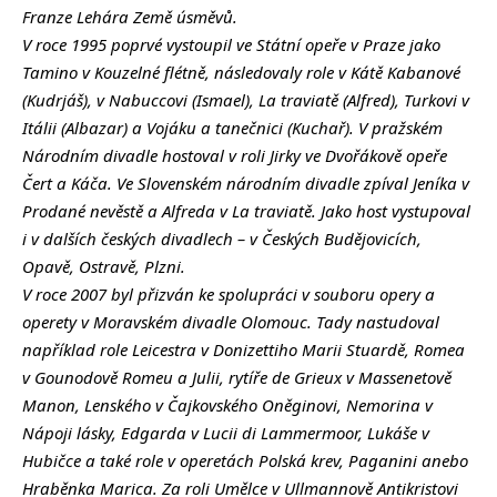
Franze Lehára Země úsměvů.
V roce 1995 poprvé vystoupil ve Státní opeře v Praze jako
Tamino v Kouzelné flétně, následovaly role v Kátě Kabanové
(Kudrjáš), v Nabuccovi (Ismael), La traviatě (Alfred), Turkovi v
Itálii (Albazar) a Vojáku a tanečnici (Kuchař).
V pražském
Národním divadle hostoval v roli Jirky ve Dvořákově opeře
Čert a Káča.
Ve Slovenském národním divadle zpíval Jeníka v
Prodané nevěstě a Alfreda v La traviatě.
Jako host vystupoval
i v dalších českých divadlech – v Českých Budějovicích,
Opavě, Ostravě, Plzni.
V roce 2007 byl přizván ke spolupráci v souboru opery a
operety v Moravském divadle Olomouc. Tady nastudoval
například role Leicestra v Donizettiho Marii Stuardě, Romea
v Gounodově Romeu a Julii, rytíře de Grieux v Massenetově
Manon, Lenského v Čajkovského Oněginovi, Nemorina v
Nápoji lásky, Edgarda v Lucii di Lammermoor, Lukáše v
Hubičce a také role v operetách Polská krev, Paganini anebo
Hraběnka Marica. Za roli Umělce v Ullmannově Antikristovi