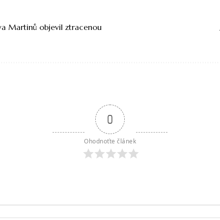
ava Martinů objevil ztracenou
0
Ohodnoťte článek