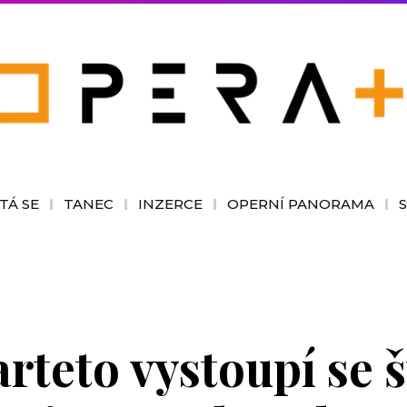
TÁ SE
TANEC
INZERCE
OPERNÍ PANORAMA
rteto vystoupí se 