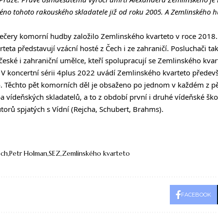
no tohoto rakouského skladatele již od roku 2005. A Zemlinského 
 večery komorní hudby založilo Zemlinského kvarteto v roce 2018
ta představují vzácní hosté z Čech i ze zahraničí. Posluchači tak 
české i zahraniční umělce, kteří spolupracují se Zemlinského kvart
 V koncertní sérii 4plus 2022 uvádí Zemlinského kvarteto přede
. Těchto pět komorních děl je obsaženo po jednom v každém z pět
 vídeňských skladatelů, a to z období první i druhé vídeňské ško
utorů spjatých s Vídní (Rejcha, Schubert, Brahms).
sch
Petr Holman
SEZ
Zemlinského kvarteto
FACEBOOK