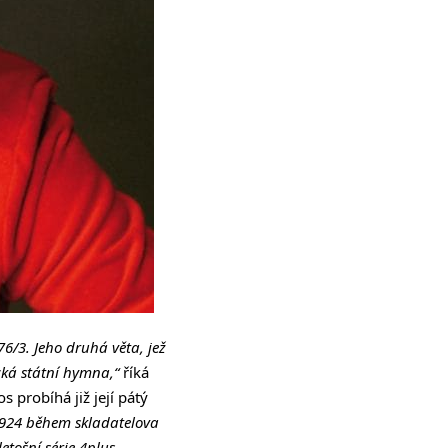
/3. Jeho druhá věta, jež
cká státní hymna,“
říká
s probíhá již její pátý
 1924 během skladatelova
etošní série 4plus