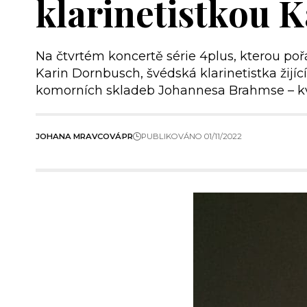
klarinetistkou 
Na čtvrtém koncertě série 4plus, kterou poř
Karin Dornbusch, švédská klarinetistka žij
komorních skladeb Johannesa Brahmse – kvi
JOHANA MRAVCOVÁ
PR
PUBLIKOVÁNO 01/11/2022