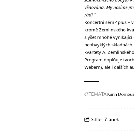
věnována. My nosíme jmé
rádi.“
Koncertní sérii 4plus –
kromě Zemlinského kvarte
slyšet mnohé vynikající 
neobvyklých skladbách.
kvartety A. Zemlinského
Program doplňuje tvorba
Webern), ale i dalších a
TÉMATA
Karin Dornbu
Sdílet článek