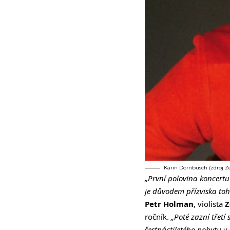
Karin Dornbusch (zdroj Z
„První polovina koncert
je důvodem přízviska toh
Petr Holman
, violista
Z
ročník.
„Poté zazní třet
šestnáctiletého pobytu v