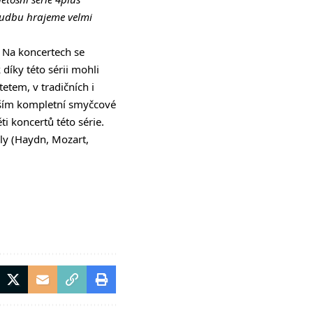
hudbu hrajeme velmi
. Na koncertech se
díky této sérii mohli
etem, v tradičních i
vším kompletní smyčcové
i koncertů této série.
ly (Haydn, Mozart,