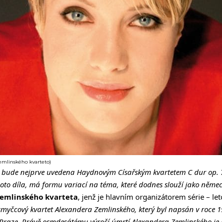
emlinského kvarteto)
u bude nejprve uvedena Haydnovým Císařským kvartetem C dur op. 76
oto díla, má formu variací na téma, které dodnes slouží jako něme
emlinského kvarteta
, jenž je hlavním organizátorem série – leto
í smyčcový kvartet Alexandera Zemlinského, který byl napsán v roce
 Praze. Právě osmdesátému výročí úmrtí Alexandera Zemlinského je l