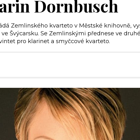
Karin Dornbusch
ádá Zemlinského kvarteto v Městské knihovně, vyst
ící ve Švýcarsku. Se Zemlinskými přednese ve druh
ntet pro klarinet a smyčcové kvarteto.