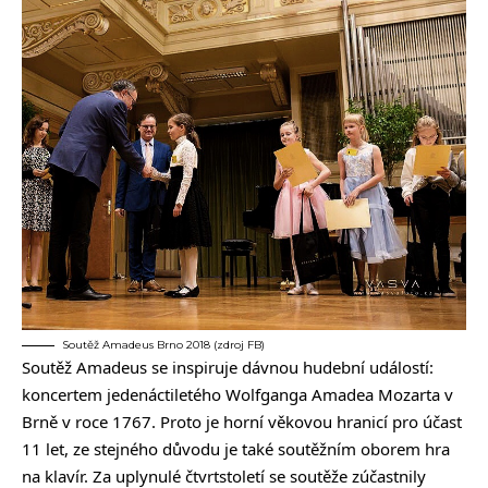
Soutěž Amadeus Brno 2018 (zdroj FB)
Soutěž Amadeus se inspiruje dávnou hudební událostí:
koncertem jedenáctiletého Wolfganga Amadea Mozarta v
Brně v roce 1767. Proto je horní věkovou hranicí pro účast
11 let, ze stejného důvodu je také soutěžním oborem hra
na klavír. Za uplynulé čtvrtstoletí se soutěže zúčastnily