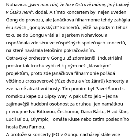
Nohavica. „
Jsem moc rád, že ho v Ostravě máme, jiný takový
v Česku není
“, dodal. A tímto koncertem byl nejen uveden
Gong do provozu, ale Janáčkova filharmonie tehdy zahájila
éru svých „gongovských“ koncertů. Ještě na podzim téhož
toku se do Gongu vrátila i s Jarkem Nohavicou a
uspořádala zde sérii veleúspěšných společných koncertů,
na které navázala letošním pokračováním.
Ostravský orchestr v Gongu už zdomácněl. Industriální
prostor tak trochu vybízel k jiným než „klasickým“
projektům, proto zde Janáčkova filharmonie pořádá
většinou crossoverové (fúze dvou a více žánrů) koncerty a
zve na ně atraktivní hosty. Tím prvním byl Pavel Šporcl s
romskou kapelou Gipsy Way. A pak už to jelo – jedna
zajímavější hudební osobnost za druhou. Jen namátkou
jmenujme Ivu Bittovou, Čechomor, Dana Bártu, Hradišťan,
Lucii Bílou, Olympic, Tomáše Kluse nebo zatím posledního
hosta Ewu Farnou.
A protože si koncerty JFO v Gongu nacházejí stále více