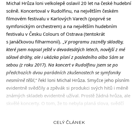
Michal Hrůza loni velkolepě oslavil 20 let na české hudební
scéně. Koncertoval v Rudolfinu, na největším českém
filmovém festivalu v Karlových Varech (poprvé se
symfonickým orchestrem) a na největším hudebním
festivalu v Česku Colours of Ostrava (tentokrát
s Janáčkovou filharmonií). „
V programu zazněly skladby,
které jsem napsal ještě v devadesátých letech, novější z mé
sólové dráhy, ale i ukázka písní z posledního alba Sám se
sebou (z roku 2017). Na koncert v Rudolfinu jsem se po
předchozích dvou parádních zkušenostech se symfoniky
nesmírně těšil
,“ řekl loni Michal Hrůza. Smyčce jeho písním
evidentně svědčily a zpěvák si produkci svých hitů i méně
známých skladeb evidentně užíval. Prostě žádná hrůza, ale
skvělé koncerty. O tom, že to nebyla planá slova, svědčí
jeho blížící se miniturné s
Janáčkovou filharmonií.
Jeho písničky díky filmu a televizi znají i ti, pro které dění
CELÝ ČLÁNEK
na hudební scéně není zrovna prioritou. V programu
nebude chybět třeba ta, která je znělkou oblíbeného