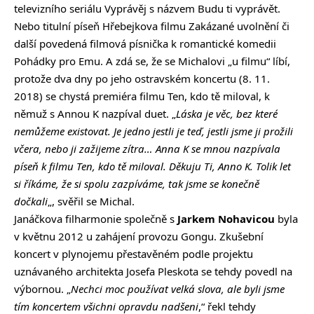
televizního seriálu Vyprávěj s názvem Budu ti vyprávět.
Nebo titulní píseň Hřebejkova filmu Zakázané uvolnění či
další povedená filmová písnička k romantické komedii
Pohádky pro Emu. A zdá se, že se Michalovi „u filmu“ líbí,
protože dva dny po jeho ostravském koncertu (8. 11.
2018) se chystá premiéra filmu Ten, kdo tě miloval, k
němuž s Annou K nazpíval duet. „
Láska je věc, bez které
nemůžeme existovat. Je jedno jestli je teď, jestli jsme ji prožili
včera, nebo ji zažijeme zítra… Anna K se mnou nazpívala
píseň k filmu Ten, kdo tě miloval. Děkuju Ti, Anno K. Tolik let
si říkáme, že si spolu zazpíváme, tak jsme se konečně
dočkali
„, svěřil se Michal.
Janáčkova filharmonie společně s
Jarkem Nohavicou
byla
v květnu 2012 u zahájení provozu Gongu. Zkušební
koncert v plynojemu přestavěném podle projektu
uznávaného architekta Josefa Pleskota se tehdy povedl na
výbornou. „
Nechci moc používat velká slova, ale byli jsme
tím koncertem všichni opravdu nadšeni
,“ řekl tehdy