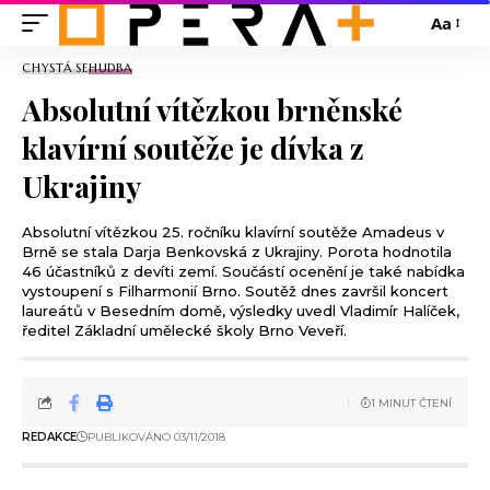
Aa
CHYSTÁ SE
HUDBA
Absolutní vítězkou brněnské
klavírní soutěže je dívka z
Ukrajiny
Absolutní vítězkou 25. ročníku klavírní soutěže Amadeus v
Brně se stala Darja Benkovská z Ukrajiny. Porota hodnotila
46 účastníků z devíti zemí. Součástí ocenění je také nabídka
vystoupení s Filharmonií Brno. Soutěž dnes završil koncert
laureátů v Besedním domě, výsledky uvedl Vladimír Halíček,
ředitel Základní umělecké školy Brno Veveří.
1 MINUT ČTENÍ
REDAKCE
PUBLIKOVÁNO 03/11/2018