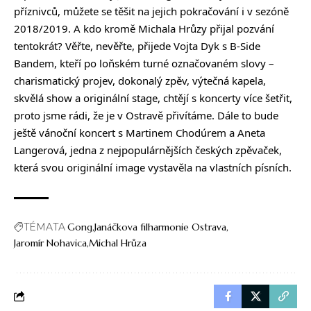
příznivců, můžete se těšit na jejich pokračování i v sezóně
2018/2019. A kdo kromě Michala Hrůzy přijal pozvání
tentokrát? Věřte, nevěřte, přijede Vojta Dyk s B-Side
Bandem, kteří po loňském turné označovaném slovy –
charismatický projev, dokonalý zpěv, výtečná kapela,
skvělá show a originální stage, chtějí s koncerty více šetřit,
proto jsme rádi, že je v Ostravě přivítáme. Dále to bude
ještě vánoční koncert s Martinem Chodúrem a Aneta
Langerová, jedna z nejpopulárnějších českých zpěvaček,
která svou originální image vystavěla na vlastních písních.
TÉMATA
Gong
Janáčkova filharmonie Ostrava
Jaromír Nohavica
Michal Hrůza