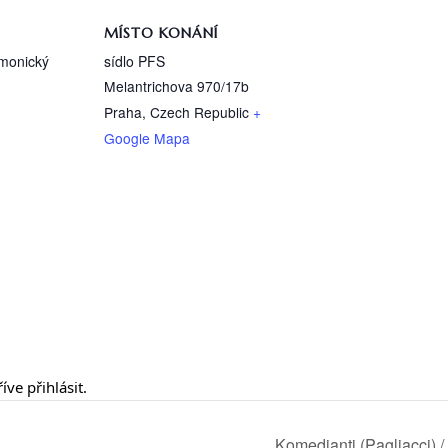
MÍSTO KONÁNÍ
rmonický
sídlo PFS
Melantrichova 970/17b
Praha
,
Czech Republic
+
Google Mapa
říve
přihlásit
.
Komedianti (Pagliacci) /