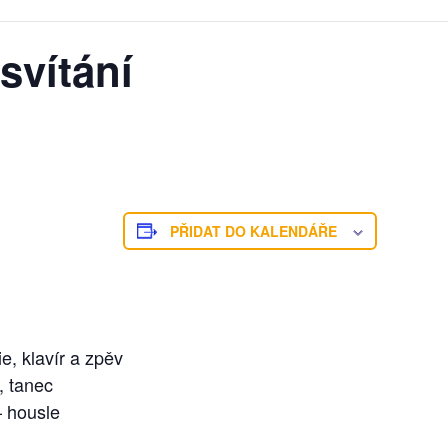
svítání
PŘIDAT DO KALENDÁŘE
gie, klavír a zpěv
e, tanec
⁠ housle