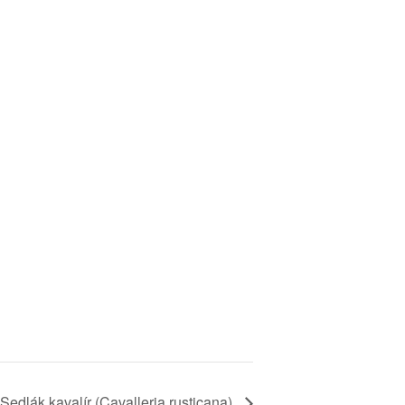
 Sedlák kavalír (Cavalleria rusticana)