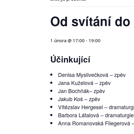
Od svítání do 
1 února @ 17:00
-
19:00
Účinkující
Denisa Myslivečková –⁠⁠⁠⁠⁠⁠ zpěv
Jana Kuželová –⁠⁠⁠⁠⁠⁠ zpěv
Jan Bochňák–⁠⁠⁠⁠⁠⁠ zpěv
Jakub Koś –⁠⁠⁠⁠⁠⁠ zpěv
Vítězslav Hergesel –⁠⁠⁠⁠⁠⁠ dramatur
Barbora Látalová –⁠⁠⁠⁠⁠⁠ dramaturgi
Anna Romanovská Fliegerová –⁠⁠⁠⁠⁠