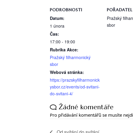
PODROBNOSTI
POŘADATEL
Datum:
Pražský filha
sbor
1 února
Čas:
17:00 - 19:00
Rubrika Akce:
Pražský filharmonický
sbor
Webová stránka:
https://prazskyfilharmonick
ysbor.cz/events/od-svitani-
do-svitani-4/
Žádné komentáře
Pro přidávání komentářů se musíte nejd
Od svítání do svítání