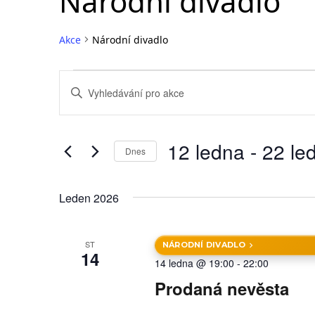
Národní divadlo
Akce
Národní divadlo
N
Enter
a
Keyword.
Search
v
for
12 ledna
 - 
22 le
i
Dnes
Akce
Vyberte
by
g
datum.
Keyword.
Leden 2026
a
c
ST
NÁRODNÍ DIVADLO
e
14
14 ledna @ 19:00
-
22:00
p
Prodaná nevěsta
r