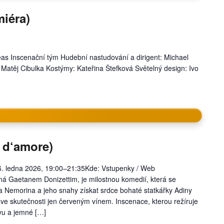
iéra)
as Inscenační tým Hudební nastudování a dirigent: Michael
: Matěj Cibulka Kostýmy: Kateřina Štefková Světelný design: Ivo
r d‘amore)
 16. ledna 2026, 19:00–21:35Kde: Vstupenky / Web
ná Gaetanem Donizettim, je milostnou komedií, která se
 Nemorina a jeho snahy získat srdce bohaté statkářky Adiny
ve skutečnosti jen červeným vínem. Inscenace, kterou režíruje
avu a jemné […]