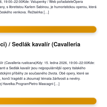
26, 19:00–22:00Kde: Vstupenky / Web pořadateleOpera
y, s libretistou Karlem Sabinou, je humoristickou operou, která
českého venkova. Režisérka […]
i) / Sedlák kavalír (Cavalleria
alír (Cavalleria rusticana)Kdy: 15. ledna 2026, 19:00–22:00Kde:
i a Sedlák kavalír jsou nejpopulárnější opery italského
atickými příběhy ze současného života. Obě opery, které se
 končí tragédií a zkoumají témata žárlivosti a nevěry.
řej Havelka.ProgramPietro Mascagni […]