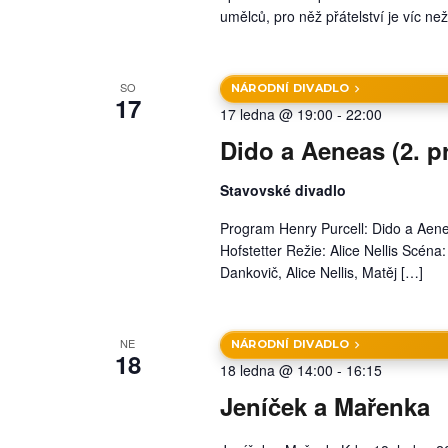
umělců, pro něž přátelství je víc ne
SO
NÁRODNÍ DIVADLO
17
17 ledna @ 19:00
-
22:00
Dido a Aeneas (2. p
Stavovské divadlo
Program Henry Purcell: Dido a Aene
Hofstetter Režie: Alice Nellis Scéna
Dankovič, Alice Nellis, Matěj […]
NE
NÁRODNÍ DIVADLO
18
18 ledna @ 14:00
-
16:15
Jeníček a Mařenka