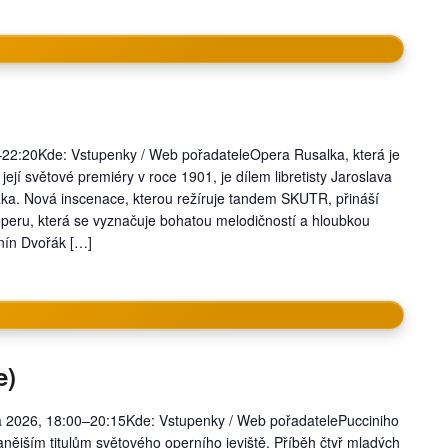
–22:20Kde: Vstupenky / Web pořadateleOpera Rusalka, která je
ejí světové premiéry v roce 1901, je dílem libretisty Jaroslava
áka. Nová inscenace, kterou režíruje tandem SKUTR, přináší
operu, která se vyznačuje bohatou melodičností a hloubkou
ín Dvořák […]
e)
 2026, 18:00–20:15Kde: Vstupenky / Web pořadatelePucciniho
nějším titulům světového operního jeviště. Příběh čtyř mladých