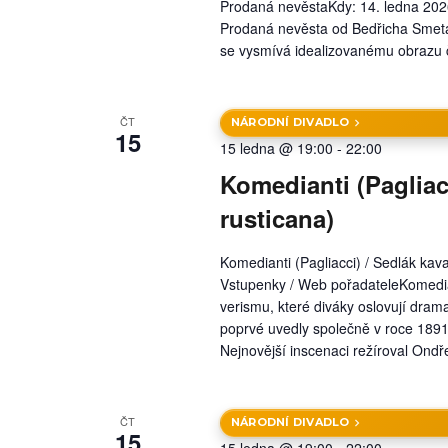
Prodaná nevěstaKdy: 14. ledna 20
o
Prodaná nevěsta od Bedřicha Smetan
h
se vysmívá idealizovanému obrazu 
l
e
ČT
NÁRODNÍ DIVADLO
15
15 ledna @ 19:00
-
22:00
d
Komedianti (Pagliacc
á
rusticana)
n
í
Komedianti (Pagliacci) / Sedlák kav
Vstupenky / Web pořadateleKomediant
a
verismu, které diváky oslovují dram
z
poprvé uvedly společně v roce 1891,
Nejnovější inscenaci režíroval Ond
o
b
ČT
NÁRODNÍ DIVADLO
r
15
15 ledna @ 19:00
-
22:00