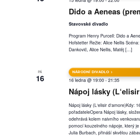
a
Dido a Aeneas (prem
z
Stavovské divadlo
e
Program Henry Purcell: Dido a Aene
n
Hofstetter Režie: Alice Nellis Scéna
Dankovič, Alice Nellis, Matěj […]
í
A
k
PÁ
NÁRODNÍ DIVADLO
16
16 ledna @ 19:00
-
21:35
c
Nápoj lásky (L‘elisi
e
Nápoj lásky (L‘elisir d‘amore)Kdy:
pořadateleOpera Nápoj lásky, slože
odehrává kolem naivního venkovana
pomocí kouzelného nápoje, který je 
Julia Burbach, přináší skvělou záb