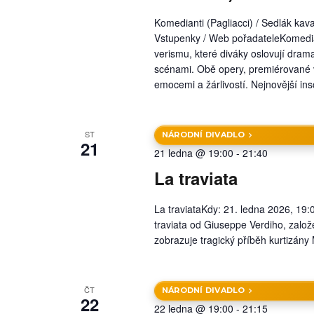
Komedianti (Pagliacci) / Sedlák kav
Vstupenky / Web pořadateleKomediant
verismu, které diváky oslovují dram
scénami. Obě opery, premiérované v 9
emocemi a žárlivostí. Nejnovější ins
ST
NÁRODNÍ DIVADLO
21
21 ledna @ 19:00
-
21:40
La traviata
La traviataKdy: 21. ledna 2026, 1
traviata od Giuseppe Verdiho, zal
zobrazuje tragický příběh kurtizány
ČT
NÁRODNÍ DIVADLO
22
22 ledna @ 19:00
-
21:15