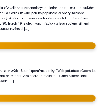
alír (Cavalleria rusticana)Kdy: 20. ledna 2026, 19:00–22:00Kde:
i a Sedlák kavalír jsou nejpopulárnější opery italského
atickými příběhy ze současného života a efektními sborovými
0. letech 19. století, končí tragicky a jsou spojeny silnými
cenaci režíroval […]
9:00–21:40Kde: Státní operaVstupenky / Web pořadateleOpera La
ožená na románu Alexandra Dumase ml. 'Dáma s kaméliemi',
 Marie […]