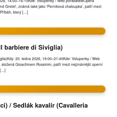
2026, 14:00–16:15Kde: Vstupenky / Web pořadateleOpera
d Gretel', známá také jako 'Perníková chaloupka', patří mezi
Příběh, který […]
l barbiere di Siviglia)
Siviglia)Kdy: 20. ledna 2026, 19:00–21:40Kde: Vstupenky / Web
, složená Gioachinem Rossinim, patří mezi nejznámější operní
 […]
i) / Sedlák kavalír (Cavalleria