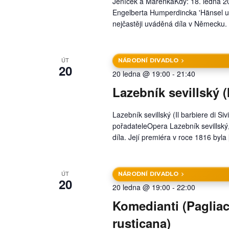
Jeníček a MařenkaKdy: 18. ledna 
Engelberta Humperdincka 'Hänsel un
nejčastěji uváděná díla v Německu. 
ÚT
NÁRODNÍ DIVADLO
20
20 ledna @ 19:00
-
21:40
Lazebník sevillský (I
Lazebník sevillský (Il barbiere di 
pořadateleOpera Lazebník sevillský
díla. Její premiéra v roce 1816 byla
ÚT
NÁRODNÍ DIVADLO
20
20 ledna @ 19:00
-
22:00
Komedianti (Pagliacc
rusticana)