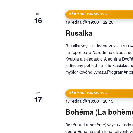
PÁ
NÁRODNÍ DIVADLO
16
16 ledna @ 19:00
-
22:20
Rusalka
RusalkaKdy: 16. ledna 2026, 19:00
na repertoáru Národního divadla od j
Kvapila a skladatele Antonína Dvoř
jedinečný pohled na tuto klasickou 
myšlenkového výrazu.ProgramAnton
SO
NÁRODNÍ DIVADLO
17
17 ledna @ 18:00
-
20:15
Bohéma (La bohèm
Bohéma (La bohème)Kdy: 17. ledna
opera Bohéma patří k nefrekventova