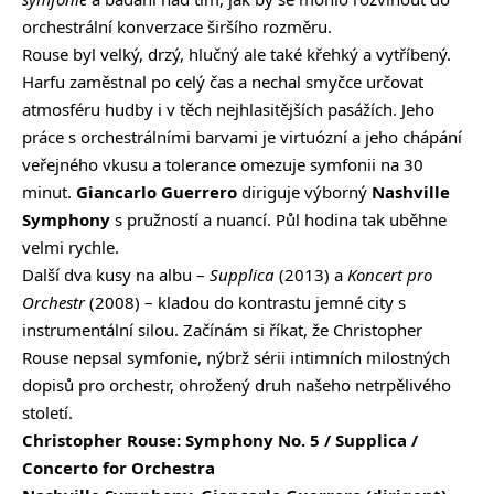
orchestrální konverzace širšího rozměru.
Rouse byl velký, drzý, hlučný ale také křehký a vytříbený.
Harfu zaměstnal po celý čas a nechal smyčce určovat
atmosféru hudby i v těch nejhlasitějších pasážích. Jeho
práce s orchestrálními barvami je virtuózní a jeho chápání
veřejného vkusu a tolerance omezuje symfonii na 30
minut.
Giancarlo Guerrero
diriguje výborný
Nashville
Symphony
s pružností a nuancí. Půl hodina tak uběhne
velmi rychle.
Další dva kusy na albu –
Supplica
(2013) a
Koncert pro
Orchestr
(2008) – kladou do kontrastu jemné city s
instrumentální silou. Začínám si říkat, že Christopher
Rouse nepsal symfonie, nýbrž sérii intimních milostných
dopisů pro orchestr, ohrožený druh našeho netrpělivého
století.
Christopher Rouse: Symphony No. 5 / Supplica /
Concerto for Orchestra