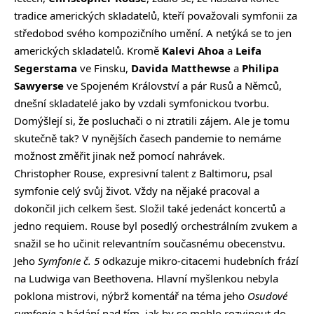
tradice amerických skladatelů, kteří považovali symfonii za
středobod svého kompozičního umění. A netýká se to jen
amerických skladatelů. Kromě
Kalevi Ahoa
a
Leifa
Segerstama
ve Finsku,
Davida Matthewse
a
Philipa
Sawyerse
ve Spojeném Království a pár Rusů a Němců,
dnešní skladatelé jako by vzdali symfonickou tvorbu.
Domýšlejí si, že posluchači o ni ztratili zájem. Ale je tomu
skutečně tak? V nynějších časech pandemie to nemáme
možnost změřit jinak než pomocí nahrávek.
Christopher Rouse, expresivní talent z Baltimoru, psal
symfonie celý svůj život. Vždy na nějaké pracoval a
dokončil jich celkem šest. Složil také jedenáct koncertů a
jedno requiem. Rouse byl posedlý orchestrálním zvukem a
snažil se ho učinit relevantním současnému obecenstvu.
Jeho
Symfonie č. 5
odkazuje mikro-citacemi hudebních frází
na Ludwiga van Beethovena. Hlavní myšlenkou nebyla
poklona mistrovi, nýbrž komentář na téma jeho
Osudové
symfonie
a bádání nad tím, jak by se mohlo rozvinout do