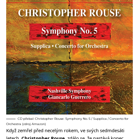
CD přebal: Christopher Rouse: Symphony No. 5 / Supplica / Concerto for
Orchestra (zdroj Amazon)
Když zemřel před necelým rokem, ve svých sedmdesáti
letech,
Christopher Rouse
, zdálo se, že nastává konec