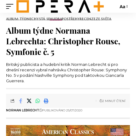
Aa
ALBUM TÝDNE
CHYSTÁ SE
HUDBA
POSTŘEHY
RECENZE
ZE SVĚTA
Album týdne Normana
Lebrechta: Christopher Rouse,
Symfonie č. 5
Britský publicista a hudební kritik Norman Lebrecht si pro
dnešní recenzi vybral nahrávku Christopher Rouse: Symphony
No. 5 v podání Nashville Symphony pod taktovkou Giancarla
Guerrera.
2 MINUT ČTENÍ
NORMAN LEBRECHT
PUBLIKOVÁNO 25/07/2020