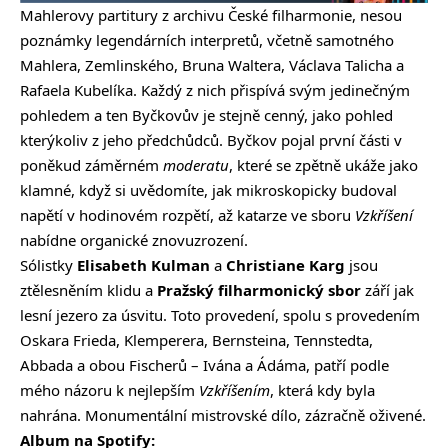
Mahlerovy partitury z archivu České filharmonie, nesou
poznámky legendárních interpretů, včetně samotného
Mahlera, Zemlinského, Bruna Waltera, Václava Talicha a
Rafaela Kubelíka. Každý z nich přispívá svým jedinečným
pohledem a ten Byčkovův je stejně cenný, jako pohled
kterýkoliv z jeho předchůdců. Byčkov pojal první části v
poněkud záměrném
moderatu
, které se zpětně ukáže jako
klamné, když si uvědomíte, jak mikroskopicky budoval
napětí v hodinovém rozpětí, až katarze ve sboru
Vzkříšení
nabídne organické znovuzrození.
Sólistky
Elisabeth Kulman
a
Christiane Karg
jsou
ztělesněním klidu a
Pražský filharmonický sbor
září jak
lesní jezero za úsvitu. Toto provedení, spolu s provedením
Oskara Frieda, Klemperera, Bernsteina, Tennstedta,
Abbada a obou Fischerů – Ivána a Ádáma, patří podle
mého názoru k nejlepším
Vzkříšením
, která kdy byla
nahrána. Monumentální mistrovské dílo, zázračně oživené.
Album na Spotify: