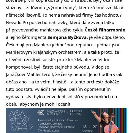
staženy – z důvodu „výrobní vady“, která zřejmě vznikla v
německé lisovně. To nemá nahrávací firmy čas hodnotu?
Nevadí. Po poslechu nahrávky, která dále zvedá laťku
připravovaného mahlerovského cyklu
České filharmonie
a jejího šéfdirigenta
Semjona Byčkova
, je vše odpuštěno.
Češi mají pro Mahlera jedinečnou reputaci – jednak jsou
Mahlerovým krajanským orchestrem, ale také proto, že
dřevění a žesťoví sólisté, pro které Mahler ve Vídni
komponoval, byli často stejného původu. V dopise
Janáčkovi Mahler tvrdil, že česky neumí. Jeho hudba však
občas ano – a to velmi hlasitě – a tento orchestr dokáže
tuto podstatu vyjádřit nejlépe. Dalším opomenutím
vydavatelství bylo neuvedení sólistů v poznámkách na
obalu, abychom je mohli ocenit.