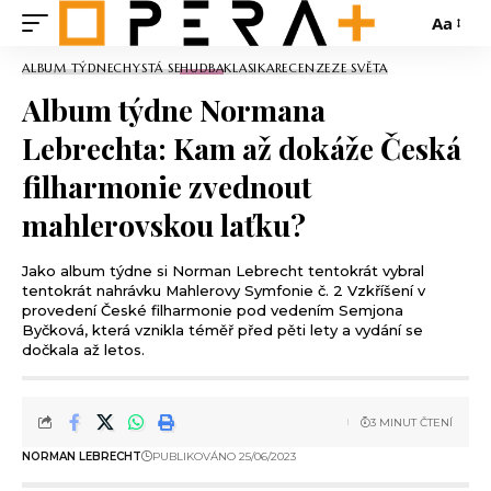
Aa
ALBUM TÝDNE
CHYSTÁ SE
HUDBA
KLASIKA
RECENZE
ZE SVĚTA
Album týdne Normana
Lebrechta: Kam až dokáže Česká
filharmonie zvednout
mahlerovskou laťku?
Jako album týdne si Norman Lebrecht tentokrát vybral
tentokrát nahrávku Mahlerovy Symfonie č. 2 Vzkříšení v
provedení České filharmonie pod vedením Semjona
Byčková, která vznikla téměř před pěti lety a vydání se
dočkala až letos.
3 MINUT ČTENÍ
NORMAN LEBRECHT
PUBLIKOVÁNO 25/06/2023