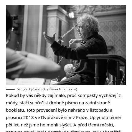
Semjon Byčkov (zdroj Česká filharmonie)
Pokud by vás někdy zajímalo, proč kompakty vycházejí z
módy, stačí si přečíst drobné písmo na zadní straně
bookletu. Toto provedení bylo nahráno v listopadu a
prosinci 2018 ve Dvořákově síni v Praze. Uplynulo téměř
pět let, než jsme ho mohli slyšet. A před třemi měsíci,
sotva se první kopie dostaly do distribuce, byly okamžitě