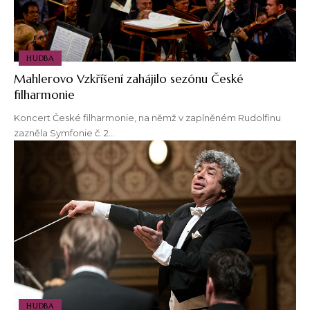
HUDBA
Mahlerovo Vzkříšení zahájilo sezónu České
filharmonie
Koncert České filharmonie, na němž v zaplněném Rudolfinu
zazněla Symfonie č. 2…
HUDBA