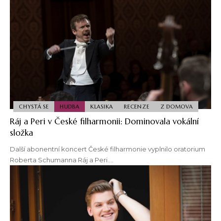
CHYSTÁ SE
HUDBA
KLASIKA
RECENZE
Z DOMOVA
Ráj a Peri v České filharmonii: Dominovala vokální
složka
Další abonentní koncert České filharmonie vyplnilo oratorium
Roberta Schumanna Ráj a Peri.…