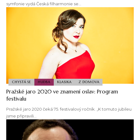
symfonie vydá Česká filharmonie se…
CHYSTÁ SE
HUDBA
KLASIKA
Z DOMOVA
Pražské jaro 2020 ve znamení oslav: Program
festivalu
Pražské jaro 2020 čeká 75. festivalový ročník. „K tomuto jubileu
jsme připravili…