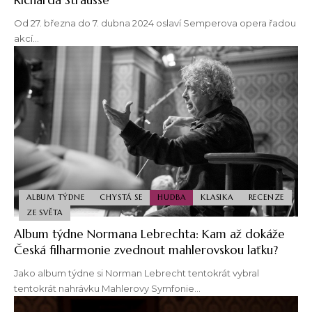
Od 27. března do 7. dubna 2024 oslaví Semperova opera řadou
akcí…
ALBUM TÝDNE
CHYSTÁ SE
HUDBA
KLASIKA
RECENZE
ZE SVĚTA
Album týdne Normana Lebrechta: Kam až dokáže
Česká filharmonie zvednout mahlerovskou laťku?
Jako album týdne si Norman Lebrecht tentokrát vybral
tentokrát nahrávku Mahlerovy Symfonie…