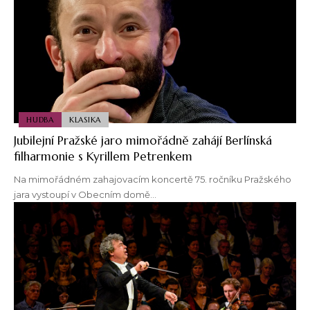
HUDBA
KLASIKA
Jubilejní Pražské jaro mimořádně zahájí Berlínská
filharmonie s Kyrillem Petrenkem
Na mimořádném zahajovacím koncertě 75. ročníku Pražského
jara vystoupí v Obecním domě…