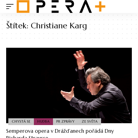
Štítek:
Christiane Karg
CHYSTÁ SE
HUDBA
PR ZPRÁVY
ZE SVĚTA
Semperova opera v Drážďanech pořádá Dny
Richarda Strausse