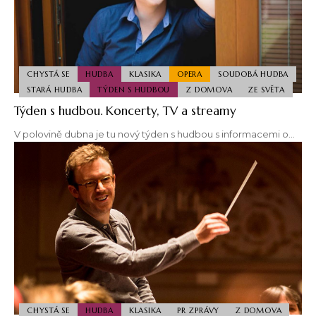
CHYSTÁ SE
HUDBA
KLASIKA
OPERA
SOUDOBÁ HUDBA
STARÁ HUDBA
TÝDEN S HUDBOU
Z DOMOVA
ZE SVĚTA
Týden s hudbou. Koncerty, TV a streamy
V polovině dubna je tu nový týden s hudbou s informacemi o…
CHYSTÁ SE
HUDBA
KLASIKA
PR ZPRÁVY
Z DOMOVA