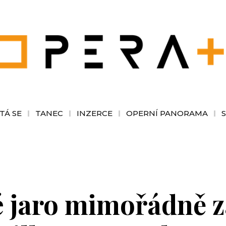
TÁ SE
TANEC
INZERCE
OPERNÍ PANORAMA
é jaro mimořádně z