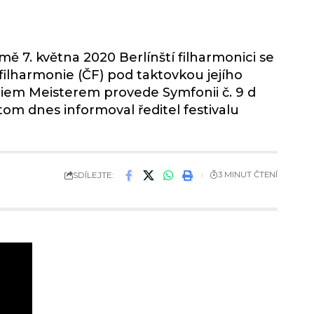
7. května 2020 Berlínští filharmonici se
filharmonie (ČF) pod taktovkou jejího
iem Meisterem provede Symfonii č. 9 d
om dnes informoval ředitel festivalu
SDÍLEJTE:
3 MINUT ČTENÍ