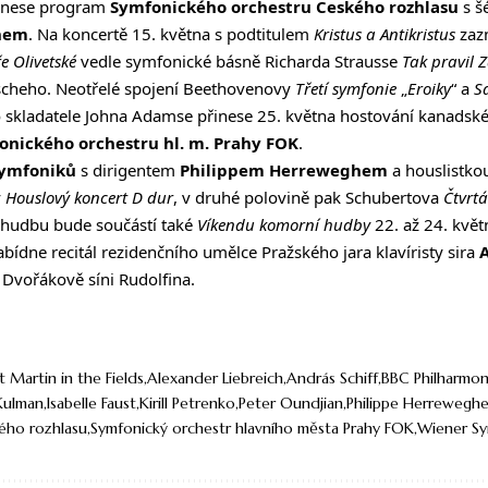
řinese program
Symfonického orchestru Českého rozhlasu
s š
hem
. Na koncertě 15. května s podtitulem
Kristus a Antikristus
zaz
e Olivetské
vedle symfonické básně Richarda Strausse
Tak pravil 
zscheho. Neotřelé spojení Beethovenovy
Třetí symfonie
„
Eroiky
“ a
S
skladatele Johna Adamse přinese 25. května hostování kanadsk
onického orchestru hl. m. Prahy FOK
.
symfoniků
s dirigentem
Philippem Herreweghem
a houslistk
v
Houslový koncert D dur
, v druhé polovině pak Schubertova
Čtvrtá
hudbu bude součástí také
Víkendu komorní hudby
22. až 24. květ
ídne recitál rezidenčního umělce Pražského jara klavíristy sira
A
 Dvořákově síni Rudolfina.
 Martin in the Fields
Alexander Liebreich
András Schiff
BBC Philharmo
 Kulman
Isabelle Faust
Kirill Petrenko
Peter Oundjian
Philippe Herrewegh
ého rozhlasu
Symfonický orchestr hlavního města Prahy FOK
Wiener S