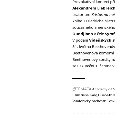
Provokativní kontext p
Alexandrem Liebreic
oratorium
Kristus na hoř
knihou Friedricha Niet
současného amerického 
Oundjiana
v čele
Symf
V podání
Vídeňských 
31. května Beethovenů
Beethovenova komorní 
Beethovenovy sonáty nab
se uskuteční 1. června v
TÉMATA
Academy of St
Christiane Karg
Elisabeth
Symfonický orchestr Česk