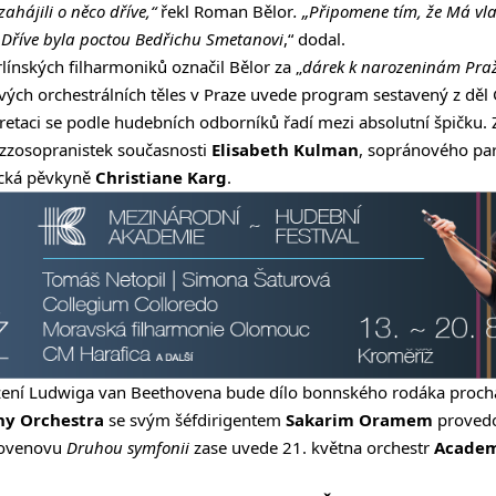
zahájili o něco dříve,“
řekl Roman Bělor
. „Připomene tím, že Má vla
Dříve byla poctou Bedřichu Smetanovi
,“ dodal.
línských filharmoniků označil Bělor za „
dárek k narozeninám Praž
ých orchestrálních těles v Praze uvede program sestavený z děl
pretaci se podle hudebních odborníků řadí mezi absolutní špičku. 
zzosopranistek současnosti
Elisabeth Kulman
, sopránového pa
cká pěvkyně
Christiane Karg
.
ození Ludwiga van Beethovena bude dílo bonnského rodáka prochá
y Orchestra
se svým šéfdirigentem
Sakarim Oramem
provedo
hovenovu
Druhou symfonii
zase uvede 21. května orchestr
Academy