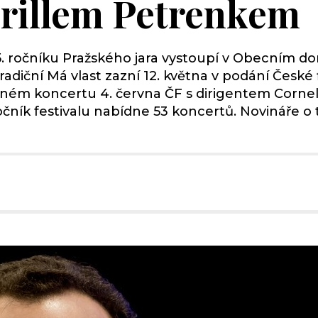
yrillem Petrenkem
očníku Pražského jara vystoupí v Obecním domě 
adiční Má vlast zazní 12. května v podání České 
čném koncertu 4. června ČF s dirigentem Cornel
čník festivalu nabídne 53 koncertů. Novináře o t