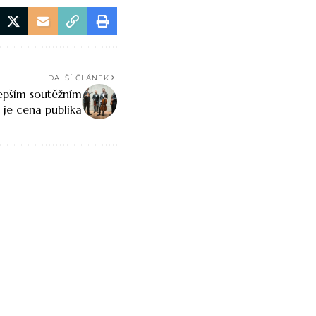
DALŠÍ ČLÁNEK
epším soutěžním
je cena publika