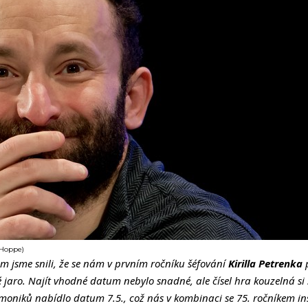
n Hoppe)
em jsme snili, že se nám v prvním ročníku šéfování
Kirilla Petrenka
p
jaro. Najít vhodné datum nebylo snadné, ale čísel hra kouzelná si
rmoniků nabídlo datum 7.5., což nás v kombinaci se 75. ročníkem in