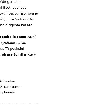
éfdirigentem
ní Beethovenovo
Zarathustra
, inspirované
axofonového koncertu
ého dirigenta
Petera
ou
Isabelle Faust
zazní
 symfonie c moll
.
na. Tři poslední
ndráse Schiffa
, který
nic London
e
Sakari Oramo
ymphoniker