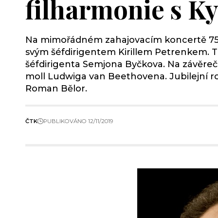
filharmonie s K
Na mimořádném zahajovacím koncertě 75. r
svým šéfdirigentem Kirillem Petrenkem. Tr
šéfdirigenta Semjona Byčkova. Na závěre
moll Ludwiga van Beethovena. Jubilejní ro
Roman Bělor.
ČTK
PUBLIKOVÁNO 12/11/2019