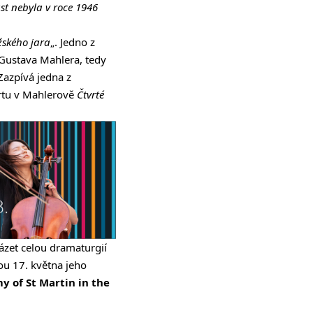
st nebyla v roce 1946
ského jara
„. Jedno z
 Gustava Mahlera, tedy
Zazpívá jedna z
rtu v Mahlerově
Čtvrté
zet celou dramaturgií
u 17. května jeho
 of St Martin in the