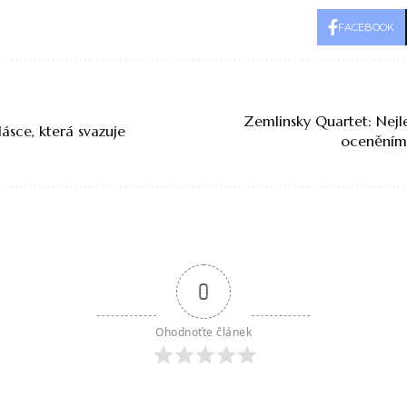
FACEBOOK
Zemlinsky Quartet: Nejl
lásce, která svazuje
oceněním 
0
Ohodnoťte článek