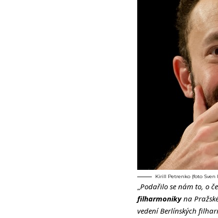
Kirill Petrenko (foto Sve
„
Podařilo se nám to, o č
filharmoniky
na Pražské 
vedení Berlínských filha