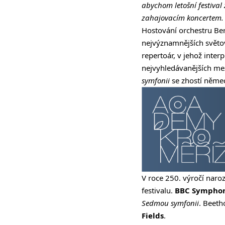
abychom letošní festival 
zahajovacím koncertem. 
Hostování orchestru Ber
nejvýznamnějších světov
repertoár, v jehož inter
nejvyhledávanějších me
symfonii
se zhostí něme
V roce 250. výročí nar
festivalu.
BBC Symphon
Sedmou symfonii
. Beet
Fields
.