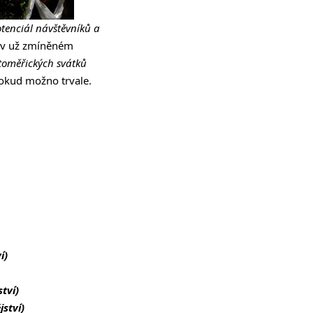
otenciál návštěvníků a
 v už zmíněném
toměřických svátků
 pokud možno trvale.
í)
tví)
ství)