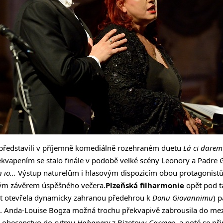
 představili v příjemně komediálně rozehraném duetu
Lá ci dare
ekvapením se stalo finále v podobě velké scény Leonory a Padre
on io…
Výstup naturelům i hlasovým dispozicím obou protagonist
ným závěrem úspěšného večera.
Plzeňská filharmonie
opět pod 
rt otevřela dynamicky zahranou předehrou k
Donu Giovannimu
) 
ch. Anda-Louise Bogza možná trochu překvapivě zabrousila do m
si obecenstvo do rytmu
Habanery
z Bizetovy
Carmen
, a poté se př