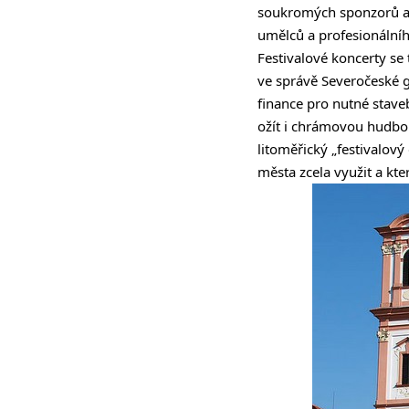
soukromých sponzorů a p
umělců a profesionálního
Festivalové koncerty se 
ve správě Severočeské g
finance pro nutné stave
ožít i chrámovou hudb
litoměřický „festivalov
města zcela využit a kt