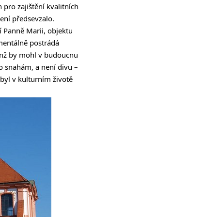
ro zajištění kvalitních
žení předsevzalo.
í Panně Marii, objektu
mentálně postrádá
nimž by mohl v budoucnu
o snahám, a není divu –
byl v kulturním životě