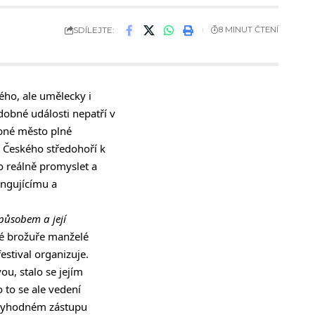
SDÍLEJTE:
8 MINUT ČTENÍ
kého, ale umělecky i
dobné události nepatří v
ebné město plné
í Českého středohoří k
o reálně promyslet a
ungujícímu a
působem a její
vé brožuře manželé
 festival organizuje.
ou, stalo se jejím
 to se ale vedení
úctyhodném zástupu