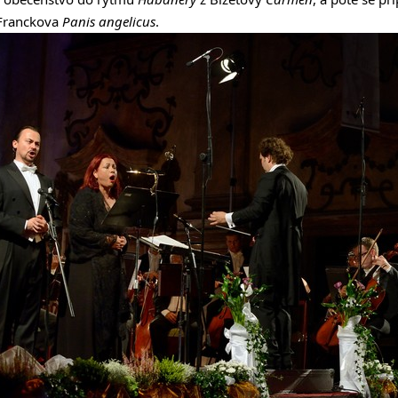
Franckova
Panis angelicus
.