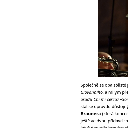
Společně se oba sólisté
Giovanniho
, a milým př
osudu
Chi mi cerca? –S
stal se opravdu důstoj
Braunera
(která konce
ještě ve dvou přídavcí
když donutila broukat 