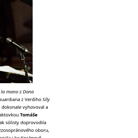
m la mano
z
Dona
 Guardiana z Verdiho
Síly
ů dokonale vyhovoval a
taktovkou
Tomáše
pak sólisty doprovodila
ezzosopránového oboru,
ipojila i ke Kocánově