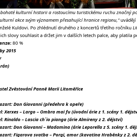
é bohaté kulturní historii a rostoucímu turistickému ruchu značný p
ulturní akce svým významem přesahující hranice regionu,“
uvádějí
elé Kuldovi. Po zhlédnutí druhého z koncertů třetího ročníku
Li
ich slovy souhlasit a držet jim v dalších letech palce, aby platila
enze:
80 %
by 2015
r
rán)
kostel Zvěstování Panně Marii Litoměřice
zart: Don Giovanni (předehra k opeře)
: Xerxes – Largo – Ombra mai fu (úvodní árie z 1. scény 1. dějstv
: Rinaldo – Lascia ch´io pianga (árie Almireny z 2. dějství)
rt: Don Giovanni – Madamina (árie Leporella z 5. scény 1. dějs
art: Figarova svatba – Porgi, amor (kavatina Hraběnky z 2. děj