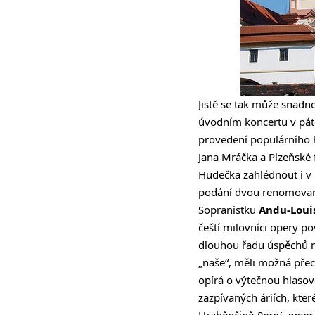
Jistě se tak může snadno
úvodním koncertu v páte
provedení populárního 
Jana Mráčka a Plzeňské
Hudečka zahlédnout i v 
podání dvou renomovan
Sopranistku
Andu-Loui
čeští milovníci opery 
dlouhou řadu úspěchů na
„naše“, měli možná přec
opírá o výtečnou hlasov
zazpívaných áriích, kte
Hraběnčině
Porgi, amor