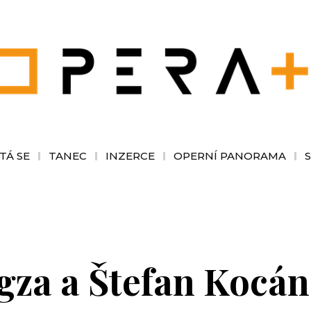
TÁ SE
TANEC
INZERCE
OPERNÍ PANORAMA
za a Štefan Kocán 