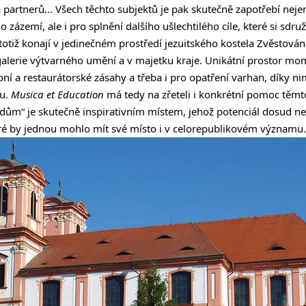
artnerů… Všech těchto subjektů je pak skutečně zapotřebí nejen p
 zázemí, ale i pro splnění dalšího ušlechtilého cíle, které si sdru
totiž konají v jedinečném prostředí jezuitského kostela Zvěstován
alerie výtvarného umění a v majetku kraje. Unikátní prostor mo
bní a restaurátorské zásahy a třeba i pro opatření varhan, díky 
ou.
Musica et Education
má tedy na zřeteli i konkrétní pomoc těmt
ý dům“ je skutečně inspirativním místem, jehož potenciál dosud ne
eré by jednou mohlo mít své místo i v celorepublikovém významu.