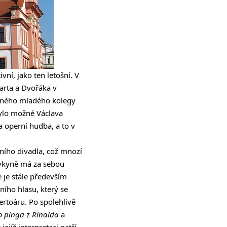
ní, jako ten letošní. V
arta a Dvořáka v
vaného mladého kolegy
ylo možné Václava
 operní hudba, a to v
ního divadla, což mnozí
vkyně má za sebou
 je stále především
ního hlasu, který se
ertoáru. Po spolehlivě
io pinga
z
Rinalda
a
jejíž interpretaci patří