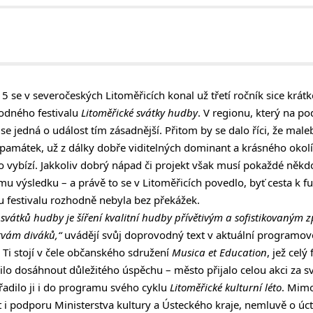
15 se v severočeských Litoměřicích konal už třetí ročník sice krát
odného festivalu
Litoměřické svátky hudby
. V regionu, který na po
se jedná o událost tím zásadnější. Přitom by se dalo říci, že mal
 památek, už z dálky dobře viditelných dominant a krásného okol
 vybízí. Jakkoliv dobrý nápad či projekt však musí pokaždé někd
u výsledku – a právě to se v Litoměřicích povedlo, byť cesta k f
estivalu rozhodně nebyla bez překážek.
svátků hudby je šíření kvalitní hudby přívětivým a sofistikovaným z
tvám diváků,“
uvádějí svůj doprovodný text v aktuální programo
 Ti stojí v čele občanského sdružení
Musica et Education
, jež celý
ilo dosáhnout důležitého úspěchu – město přijalo celou akci za sv
adilo ji i do programu svého cyklu
Litoměřické kulturní léto
. Mimo
stit i podporu Ministerstva kultury a Ústeckého kraje, nemluvě o 