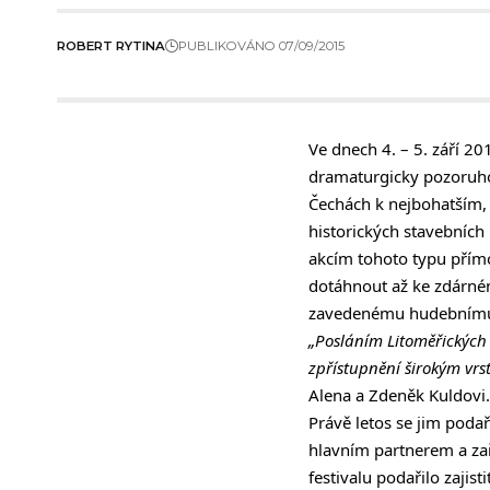
ROBERT RYTINA
PUBLIKOVÁNO 07/09/2015
Ve dnech 4. – 5. září 20
dramaturgicky pozoruh
Čechách k nejbohatším, 
historických stavebních
akcím tohoto typu přímo
dotáhnout až ke zdárném
zavedenému hudebnímu f
„Posláním Litoměřických 
zpřístupnění širokým vrs
Alena a Zdeněk Kuldovi.
Právě letos se jim podař
hlavním partnerem a zař
festivalu podařilo zaji