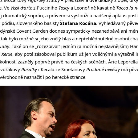
e. Ve
Vissi d’arte
z Pucciniho
Toscy
a Leonořině kavatině
Tacea la n
vůj dramatický soprán, a právem si vysloužila nadšený aplaus posl
a pódiu, slovenského basisty
Štefana Kocána
. Vyhledávaný pěve
ndýnské Covent Garden dodnes sympaticky nezanedbává ani méně
a tak bylo možné si jeho znělý hlas a nepřehlédnutelné osobní cha
hudby
. Také on se „rozezpíval“ jedním (a možná nejslavnějším) 
z
Xerxe
, aby poté zásoboval publikum už jen vděčnými a výtečně 
kolností zazněly poprvé právě na českých scénách. Árie Leporell
 Dvořákovy
Rusalky
i Kecala ze Smetanovy
Prodané nevěsty
má pěvec
 věrohodně naznačit i po herecké stránce.