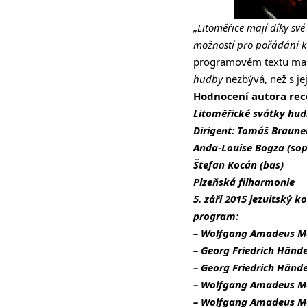
„Litoměřice mají díky sv
možností pro pořádání k
programovém textu manž
hudby
nezbývá, než s jej
Hodnocení autora rec
Litoměřické svátky hud
Dirigent: Tomáš Braune
Anda-Louise Bogza (sop
Štefan Kocán (bas)
Plzeňská filharmonie
5. září 2015 jezuitský 
program:
– Wolfgang Amadeus Mo
– Georg Friedrich Händel
– Georg Friedrich Händel
– Wolfgang Amadeus Moza
– Wolfgang Amadeus Moz