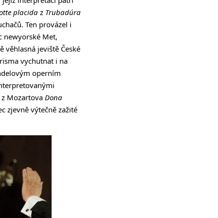
otte placida
z
Trubadúra
uchačů. Ten provázel i
c newyorské Met,
 věhlasná jeviště České
risma vychutnat i na
Händelovým operním
interpretovanými
a z Mozartova
Dona
 zjevně výtečně zažité