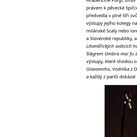
právem k pěvecké špičc
předvedla v plné šíři s
výstupy jejího kolegy n
milánské Scaly nebo lo
a Slovenské republiky, 
Litoměřických svátcích 
šlágrem
Ombra mai fu
výstupy, které shodou o
Giovanniho
, Vodníka z
a každý z partů dokázal