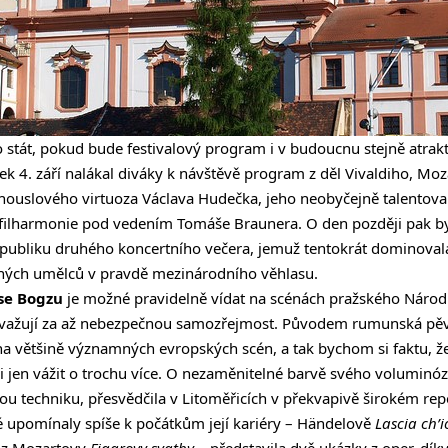
 stát, pokud bude festivalový program i v budoucnu stejně atraktiv
k 4. září nalákal diváky k návštěvě program z děl Vivaldiho, Moz
houslového virtuoza Václava Hudečka, jeho neobyčejně talento
 filharmonie pod vedením Tomáše Braunera. O den později pak b
publiku druhého koncertního večera, jemuž tentokrát dominovala
ých umělců v pravdě mezinárodního věhlasu.
se Bogzu
je možné pravidelně vídat na scénách pražského Národ
považují za až nebezpečnou samozřejmost. Původem rumunská pě
 většině významných evropských scén, a tak bychom si faktu, že
i jen vážit o trochu více. O nezaměnitelné barvě svého voluminóz
ou techniku, přesvědčila v Litoměřicích v překvapivě širokém rep
ré upomínaly spíše k počátkům její kariéry – Händelově
Lascia ch’
z Mozartovy
Figarovy svatby
– představila dvě ukázky z oper, díky 