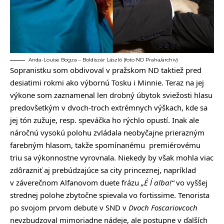
Anda-Louise Bogza – Boldiszár László (foto ND Praha/archiv)
Sopranistku som obdivoval v pražskom ND taktiež pred
desiatimi rokmi ako výbornú Tosku i Minnie. Teraz na jej
výkone som zaznamenal len drobný úbytok sviežosti hlasu
predovšetkým v dvoch-troch extrémnych výškach, kde sa
jej tón zužuje, resp. speváčka ho rýchlo opustí. Inak ale
náročnú vysokú polohu zvládala neobyčajne prierazným
farebným hlasom, takže spomínanému premiérovému
triu sa výkonnostne vyrovnala. Niekedy by však mohla viac
zdôrazniť aj prebúdzajúce sa city princeznej, napríklad
v záverečnom Alfanovom duete frázu
„É ĺ alba!“
vo vyššej
strednej polohe zbytočne spievala vo fortissime. Tenorista
po svojom prvom debute v SND v
Dvoch Foscariovcoch
nevzbudzoval mimoriadne nádeje, ale postupne v ďalších