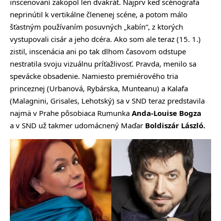
inscenovaní zakopol len dvakrát. Najprv keď scénografa
neprinútil k vertikálne členenej scéne, a potom málo
šťastným používaním posuvných „kabín“, z ktorých
vystupovali cisár a jeho dcéra. Ako som ale teraz (15. 1.)
zistil, inscenácia ani po tak dlhom časovom odstupe
nestratila svoju vizuálnu príťažlivosť. Pravda, menilo sa
spevácke obsadenie. Namiesto premiérového tria
princeznej (Urbanová, Rybárska, Munteanu) a Kalafa
(Malagnini, Grisales, Lehotský) sa v SND teraz predstavila
najmä v Prahe pôsobiaca Rumunka
Anda-Louise Bogza
a v SND už takmer udomácnený Maďar
Boldiszár László.