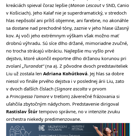
kreáciách spieval čoraz lepšie (
Manon Lescaut
v SND, Canio
v Košiciach). Jeho Kalaf nie je superdramatický, v stredoch
hlas nepôsobí ani príliš objemne, ani farebne, no akonáhle
sa dostane nad prechodné tóny, zaznie v jeho hlase úžasný
kov. Aj voči jeho extrémnym výškam však možno mať
drobnú výhradu. Sú síce dlho držané, mimoriadne zvučné,
no trocha strácajú vibráciu. Najlepšie mu vyšlo prvé
dejstvo, ktoré ukončil exportne dlho držanou korunou pri
zvolaní
„Turandot“
(na a). Z pôvodne dvoch predstaviteliek
Liu už zostala len
Adriana Kohútková
. Jej hlas sa dobre
niesol vo finále prvého dejstva i v poslednej árii Liu, zato
v dvoch ďalších číslach (
Signore ascolta
v prvom
a
Principessa l′amore
v treťom) záverečné frázovania si
uľahčila zbytočným nádychom. Predstavenie dirigoval
Rastislav Štúr
tempovo správne, no v intenzite zvuku
orchestra niekedy predimenzovane.