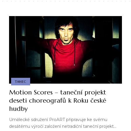
TANEC
Motion Scores – taneční projekt
deseti choreografů k Roku české
hudby
Umělecké sdružení ProART připravuje ke svému
desátému výročí založení netradiční taneční projekt…