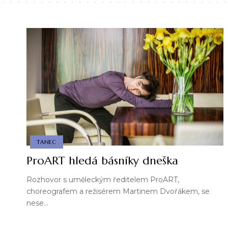
TANEC
ProART hledá básníky dneška
Rozhovor s uměleckým ředitelem ProART,
choreografem a režisérem Martinem Dvořákem, se
nese…