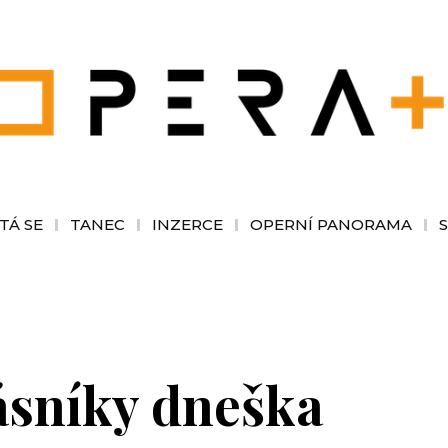
TÁ SE
TANEC
INZERCE
OPERNÍ PANORAMA
ásníky dneška