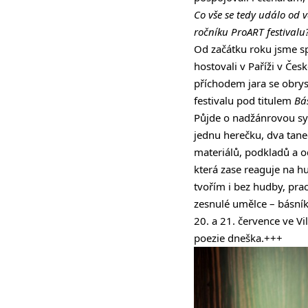
Co vše se tedy událo od 
ročníku ProART festivalu
Od začátku roku jsme spí
hostovali v Paříži v Če
příchodem jara se obrys
festivalu pod titulem
Bá
Půjde o nadžánrovou syn
jednu herečku, dva tane
materiálů, podkladů a o
která zase reaguje na hu
tvořím i bez hudby, prac
zesnulé umělce – básník
20. a 21. července ve Vi
poezie dneška.+++