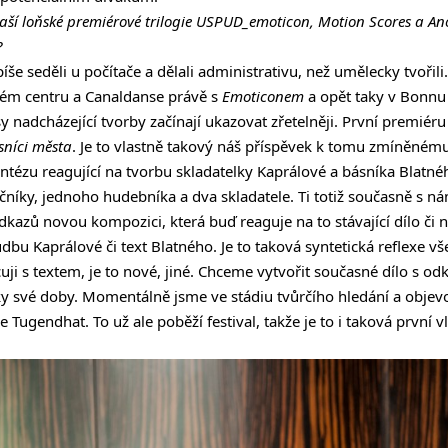
vaší loňské premiérové trilogie USPUD_emoticon, Motion Scores a An
?
še seděli u počítače a dělali administrativu, než umělecky tvořil
ském centru a Canaldanse právě s
Emoticonem
a opět taky v Bonnu 
y nadcházející tvorby začínají ukazovat zřetelněji. První premié
sníci města
. Je to vlastně takový náš příspěvek k tomu zmíněné
tézu reagující na tvorbu skladatelky Kaprálové a básníka Blatnéh
čníky, jednoho hudebníka a dva skladatele. Ti totiž současně s ná
dkazů novou kompozici, která buď reaguje na to stávající dílo či 
dbu Kaprálové či text Blatného. Je to taková syntetická reflexe v
uji s textem, je to nové, jiné. Chceme vytvořit současné dílo s o
y své doby. Momentálně jsme ve stádiu tvůrčího hledání a objev
le Tugendhat. To už ale poběží festival, takže je to i taková první 