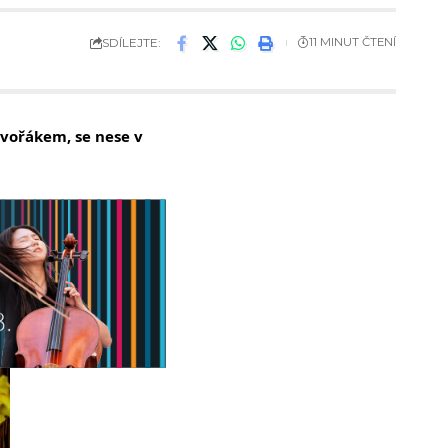
SDÍLEJTE:
11 MINUT ČTENÍ
vořákem, se nese v