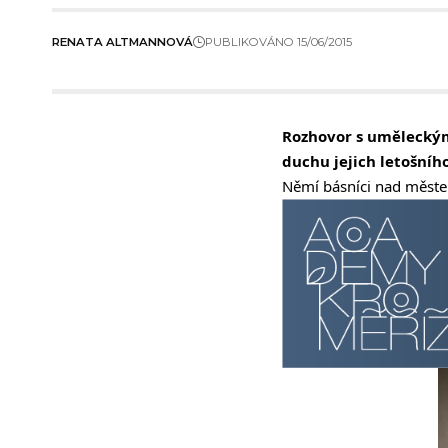
RENATA ALTMANNOVÁ
PUBLIKOVÁNO 15/06/2015
Rozhovor s uměleckým
duchu jejich letošníh
Němí básníci nad měste