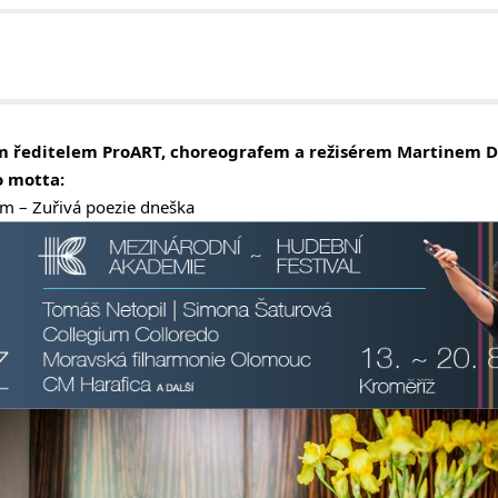
 ředitelem ProART, choreografem a režisérem Martinem D
o motta:
m – Zuřivá poezie dneška