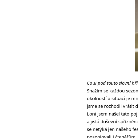
Co si pod touto slovní h
Snažím se každou sezonu
okolností a situací je 
jsme se rozhodli vrátit
Loni jsem našel tato poj
a jistá duševní spřízně
se netýká jen našeho fes
pospojovali i čtenářům,