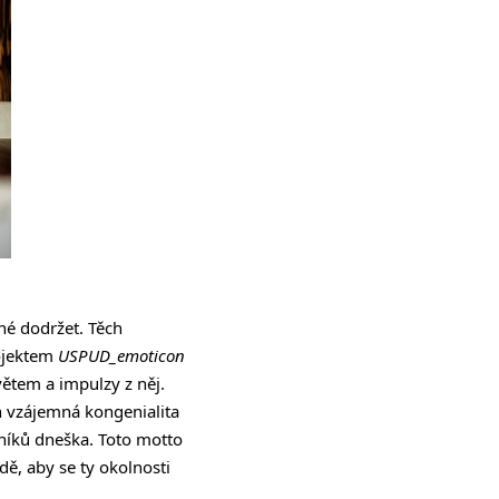
né dodržet. Těch
rojektem
USPUD_emoticon
větem a impulzy z něj.
ch vzájemná kongenialita
sníků dneška. Toto motto
dě, aby se ty okolnosti