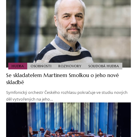
HUDBA
OSOBNOSTI
ROZHOVORY
SOUDOBÁ HUDBA
Se skladatelem Martinem Smolkou o jeho nové
skladbě
Symfonický orchestr Českého rozhlasu pokračuje ve studiu nových
děl vytvořených na jeho…