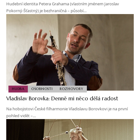
Hudební identita Petera Grahama (vlastním jménem Jaroslav
Pokorný-Šťastný) je bezhraničná – působí…
HUDBA
OSOBNOSTI
ROZHOVORY
Vladislav Borovka: Denně mi něco dělá radost
Na hobojistovi České filharmonie Vladislavu Borovkovi je na první
pohled vidět –…