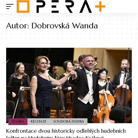
Autor:
Dobrovská Wanda
HUDBA
RECENZE
SOUDOBÁ HUDBA
Konfrontace dvou historicky odlehlých hudebních
kultur na Hudebním fóru Hradec Králové