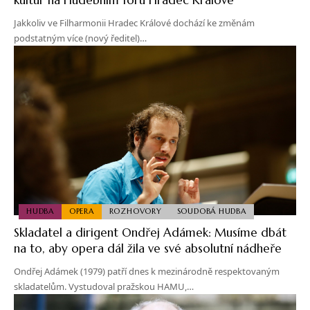
Jakkoliv ve Filharmonii Hradec Králové dochází ke změnám
podstatným více (nový ředitel)…
HUDBA
OPERA
ROZHOVORY
SOUDOBÁ HUDBA
Skladatel a dirigent Ondřej Adámek: Musíme dbát
na to, aby opera dál žila ve své absolutní nádheře
Ondřej Adámek (1979) patří dnes k mezinárodně respektovaným
skladatelům. Vystudoval pražskou HAMU,…