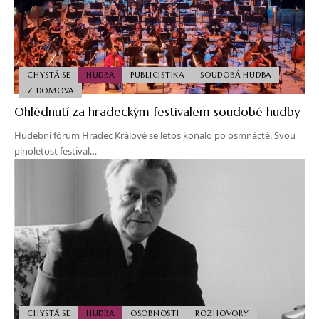
CHYSTÁ SE
HUDBA
PUBLICISTIKA
SOUDOBÁ HUDBA
Z DOMOVA
Ohlédnutí za hradeckým festivalem soudobé hudby
Hudební fórum Hradec Králové se letos konalo po osmnácté. Svou
plnoletost festival…
CHYSTÁ SE
HUDBA
OSOBNOSTI
ROZHOVORY