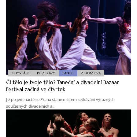
CHYSTÁ SE
PR ZPRÁVY
TANEC
Z DOMOVA
Čí tělo je tvoje tělo? Taneční a divadelní Bazaar
Festival začíná ve čtvrtek
Již po jedenácté se Praha stane místem setkávání výrazných
současných divadelních a…