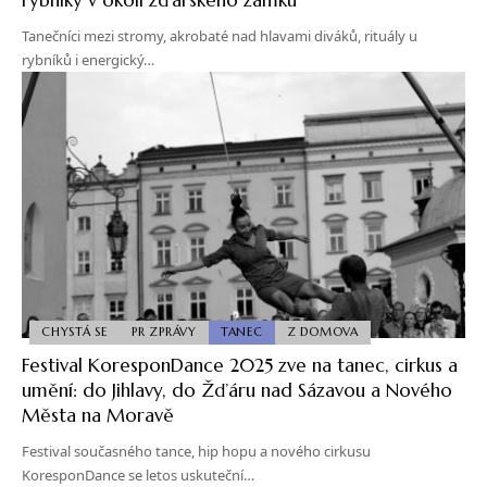
Tanečníci mezi stromy, akrobaté nad hlavami diváků, rituály u
rybníků i energický…
CHYSTÁ SE
PR ZPRÁVY
TANEC
Z DOMOVA
Festival KoresponDance 2025 zve na tanec, cirkus a
umění: do Jihlavy, do Žďáru nad Sázavou a Nového
Města na Moravě
Festival současného tance, hip hopu a nového cirkusu
KoresponDance se letos uskuteční…