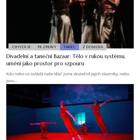
CHYSTÁ SE
PR ZPRÁVY
TANEC
Z DOMOVA
Divadelní a taneční Bazaar: Tělo v rukou systému,
umění jako prostor pro vzpouru
Kdo nebo co ovládá naše těla? Jsme skutečně jejich vlastníky, nebo
jsou…