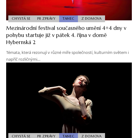
CHYSTÁ SE
PR ZPRÁVY
TANEC
Z DOMOVA
Mezinárodní festival současného umění 4+4 dny v
pohybu startuje již v pátek 4. října v domě
Hybernská 2
Témata, která rezonují v různé míře společností, kulturním světem i
napříč rozličnými…
CHYSTÁ SE
PR ZPRÁVY
TANEC
Z DOMOVA