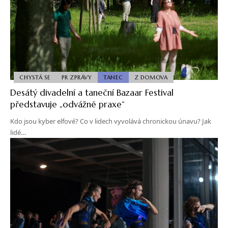
CHYSTÁ SE
PR ZPRÁVY
TANEC
Z DOMOVA
Desátý divadelní a taneční Bazaar Festival
představuje „odvážné praxe“
Kdo jsou kyber elfové? Co v lidech vyvolává chronickou únavu? Jak
lidé…