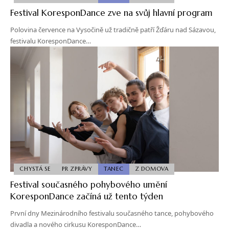
Festival KoresponDance zve na svůj hlavní program
Polovina července na Vysočině už tradičně patří Žďáru nad Sázavou,
festivalu KoresponDance…
CHYSTÁ SE
PR ZPRÁVY
TANEC
Z DOMOVA
Festival současného pohybového umění
KoresponDance začíná už tento týden
První dny Mezinárodního festivalu současného tance, pohybového
divadla a nového cirkusu KoresponDance…