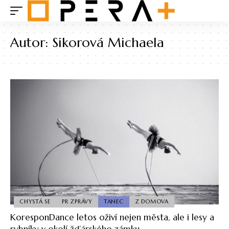
Autor:
Sikorová Michaela
CHYSTÁ SE
PR ZPRÁVY
TANEC
Z DOMOVA
KoresponDance letos oživí nejen města, ale i lesy a
rybníky v okolí žďárského zámku