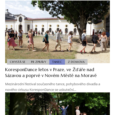
CHYSTÁ SE
PR ZPRÁVY
TANEC
Z DOMOVA
KoresponDance letos v Praze, ve Žďáře nad
Sázavou a poprvé v Novém Městě na Moravě
Mezinárodní festival současného tance, pohybového divadla a
nového cirkusu KoresponDance se uskuteční…