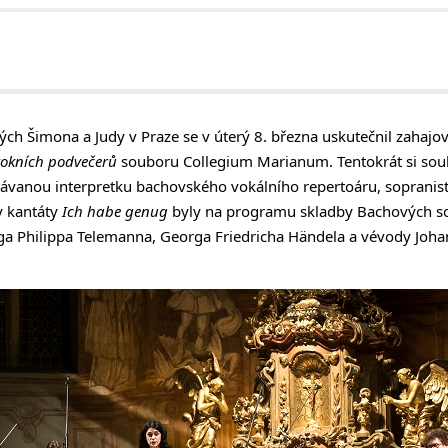
ch Šimona a Judy v Praze se v úterý 8. března uskutečnil zahajov
okních podvečerů
souboru Collegium Marianum. Tentokrát si soub
návanou interpretku bachovského vokálního repertoáru, sopranis
y kantáty
Ich habe genug
byly na programu skladby Bachových s
ga Philippa Telemanna, Georga Friedricha Händela a vévody Joha