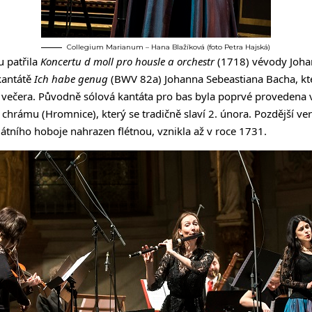
Collegium Marianum – Hana Blažíková (foto Petra Hajská)
u patřila
Koncertu d moll pro housle a orchestr
(1718) vévody Joha
kantátě
Ich habe genug
(BWV 82a) Johanna Sebeastiana Bacha, kt
 večera. Původně sólová kantáta pro bas byla poprvé provedena 
hrámu (Hromnice), který se tradičně slaví 2. února. Pozdější verz
gátního hoboje nahrazen flétnou, vznikla až v roce 1731.