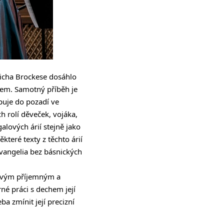
richa Brockese dosáhlo
em. Samotný příběh je
puje do pozadí ve
 rolí děveček, vojáka,
galových árií stejně jako
které texty z těchto árií
 evangelia bez básnických
. Svým příjemným a
né práci s dechem její
ba zmínit její precizní