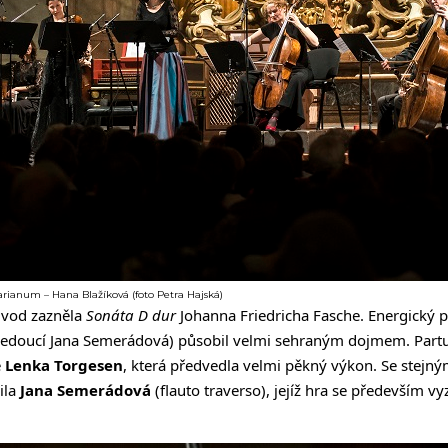
rianum – Hana Blažíková (foto Petra Hajská)
 úvod zazněla
Sonáta D dur
Johanna Friedricha Fasche. Energický 
edoucí Jana Semerádová) působil velmi sehraným dojmem. Partu 
ě
Lenka Torgesen
, která předvedla velmi pěkný výkon. Se stejn
ila
Jana Semerádová
(flauto traverso), jejíž hra se především v