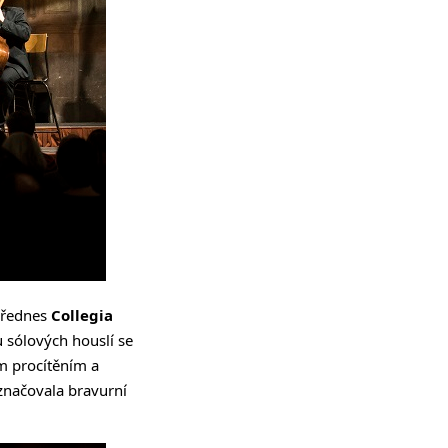
přednes
Collegia
sólových houslí se
ým procítěním a
yznačovala bravurní