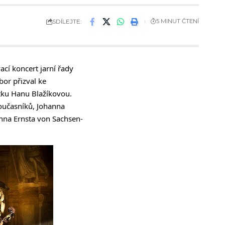
SDÍLEJTE:
5 MINUT ČTENÍ
ací koncert jarní řady
or přizval ke
tku Hanu Blažíkovou.
oučasníků, Johanna
nna Ernsta von Sachsen-