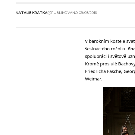
NATÁLIE KRÁTKÁ
PUBLIKOVÁNO 09/03/2016
V barokním kostele svatý
šestnáctého ročníku
Bar
spolupráci i světově uz
Kromě proslulé Bachov
Friedricha Fasche, Geor
Weimar.