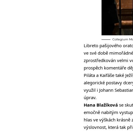
Collegium Ma
Libreto pašijového ora
ve své době mimořádné 
zprostředkován velmi vo
prospěch komentáře děje
Piláta a Kaifáše také Je
alegorické postavy dcery
využil i Johann Sebasti
úprav.
Hana Blažíková
se skut
emočně nabitým vystupov
hlas ve výškách krásně zv
výslovnost, která tak p