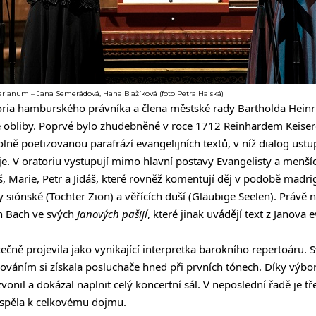
rianum – Jana Semerádová, Hana Blažíková (foto Petra Hajská)
toria hamburského právníka a člena městské rady Bartholda Hein
obliby. Poprvé bylo zhudebněné v roce 1712 Reinhardem Keiser
lně poetizovanou parafrází evangelijních textů, v níž dialog ustu
. V oratoriu vystupují mimo hlavní postavy Evangelisty a menších
žíš, Marie, Petr a Jidáš, které rovněž komentují děj v podobě madri
 siónské (Tochter Zion) a věřících duší (Gläubige Seelen). Právě ně
an Bach ve svých
Janových pašijí
, které jinak uvádějí text z Janova
ečně projevila jako vynikající interpretka barokního repertoáru
áním si získala posluchače hned při prvních tónech. Díky výbor
onil a dokázal naplnit celý koncertní sál. V neposlední řadě je tře
řispěla k celkovému dojmu.