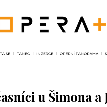
TÁ SE
TANEC
INZERCE
OPERNÍ PANORAMA
asníci u Šimona a 