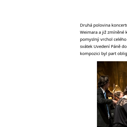
Druhá polovina koncert
Weimara a již zmíněné 
pomyslný vrchol celého
svátek Uvedení Páně do c
kompozici byl part obli