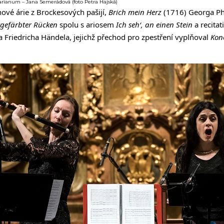
rianum – Jana Semerádová (foto Petra Hajská)
ové árie z Brockesových pašijí,
Brich mein Herz
(1716) Georga Ph
tgefärbter Rücken
spolu s ariosem
Ich seh‘, an einen Stein
a recita
Friedricha Händela, jejichž přechod pro zpestření vyplňoval
Kon