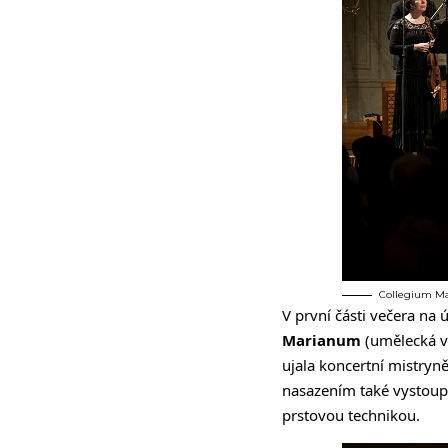
Collegium Ma
V první části večera na
Marianum
(umělecká v
ujala koncertní mistryn
nasazením také vystoup
prstovou technikou.