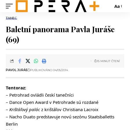
Aa
TANEC
Baletní panorama Pavla Juráše
(69)
15 MINUT ČTENÍ
PAVOL JURÁŠ
PUBLIKOVÁNO 04/05/2014
Tentoraz:
– Petrohrad ovládli českí tanečníci
– Dance Open Award v Petrohrade sú rozdané
–
Krištáľový palác
z krištáľov Christiana Lacroix
– Nacho Duato predstavuje novú sezónu Staatsballetts
Berlin