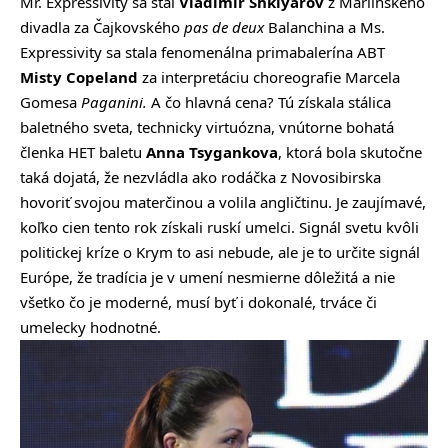
Mr. Expressivity sa stal
Vladimir Shklyarov
z Mariinského
divadla za Čajkovského
pas de deux
Balanchina a Ms.
Expressivity sa stala fenomenálna primabalerína ABT
Misty Copeland
za interpretáciu choreografie Marcela
Gomesa
Paganini
.
A čo hlavná cena? Tú získala stálica
baletného sveta, technicky virtuózna, vnútorne bohatá
členka HET baletu
Anna Tsygankova
, ktorá bola skutočne
taká dojatá, že nezvládla ako rodáčka z Novosibirska
hovoriť svojou materčinou a volila angličtinu. Je zaujímavé,
koľko cien tento rok získali ruskí umelci. Signál svetu kvôli
politickej kríze o Krym to asi nebude, ale je to určite signál
Európe, že tradícia je v umení nesmierne dôležitá a nie
všetko čo je moderné, musí byť i dokonalé, trváce či
umelecky hodnotné.