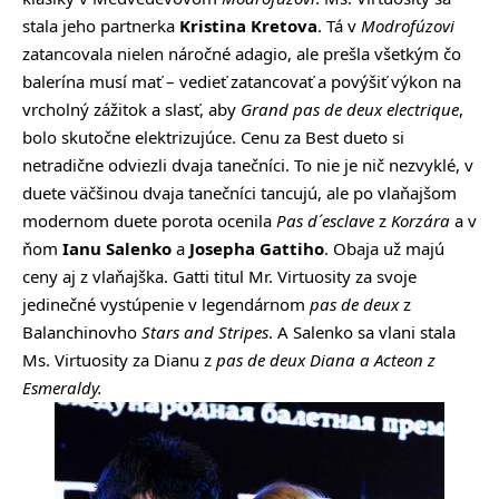
stala jeho partnerka
Kristina Kretova
. Tá v
Modrofúzovi
zatancovala nielen náročné adagio, ale prešla všetkým čo
balerína musí mať – vedieť zatancovať a povýšiť výkon na
vrcholný zážitok a slasť, aby
Grand pas de deux electrique
,
bolo skutočne elektrizujúce. Cenu za Best dueto si
netradične odviezli dvaja tanečníci. To nie je nič nezvyklé, v
duete väčšinou dvaja tanečníci tancujú, ale po vlaňajšom
modernom duete porota ocenila
Pas d´esclave
z
Korzára
a v
ňom
Ianu Salenko
a
Josepha Gattiho
. Obaja už majú
ceny aj z vlaňajška. Gatti titul Mr. Virtuosity za svoje
jedinečné vystúpenie v legendárnom
pas de deux
z
Balanchinovho
Stars and Stripes
. A Salenko sa vlani stala
Ms. Virtuosity za Dianu z
pas de deux
Diana a Acteon
z
Esmeraldy
.