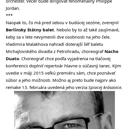
orchester. Večer bude dirigovať fenomenálny Philippe
Jordan.
***
Naopak to, čo má pred sebou v budúcej sezóne, zverejnil
Berlínsky štátny balet
. Nebolo by to až také zaujímavé,
keby sa v lete nevymenili dve osobnosti na jeho čele.
Vladimira Malakhova nahradí doterajší šéf baletu
Michajlovského divadla z Petrohradu, choreograf
Nacho
Duato
. Choreograf chce podľa vyjadrenia na tlačovej
konferencii doplniť repertoár hlavne o súčasný tanec. Kým
uvedie v máji 2015 veľkú premiéru sám, chce poznávať
súbor a jeho možnosti. Možno aj preto bude najprv ako
remake 13. februára uvedená jeho verzia
Spiacej krásavice.