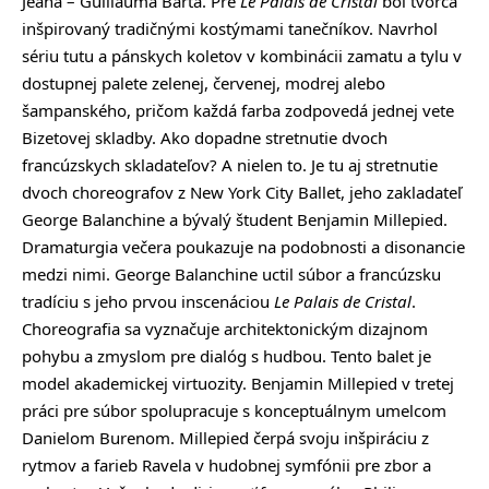
Jeana – Guillauma Barta. Pre
Le Palais de Cristal
bol tvorca
inšpirovaný tradičnými kostýmami tanečníkov. Navrhol
sériu tutu a pánskych koletov v kombinácii zamatu a tylu v
dostupnej palete zelenej, červenej, modrej alebo
šampanského, pričom každá farba zodpovedá jednej vete
Bizetovej skladby. Ako dopadne stretnutie dvoch
francúzskych skladateľov? A nielen to. Je tu aj stretnutie
dvoch choreografov z New York City Ballet, jeho zakladateľ
George Balanchine a bývalý študent Benjamin Millepied.
Dramaturgia večera poukazuje na podobnosti a disonancie
medzi nimi. George Balanchine uctil súbor a francúzsku
tradíciu s jeho prvou inscenáciou
Le Palais de Cristal
.
Choreografia sa vyznačuje architektonickým dizajnom
pohybu a zmyslom pre dialóg s hudbou. Tento balet je
model akademickej virtuozity. Benjamin Millepied v tretej
práci pre súbor spolupracuje s konceptuálnym umelcom
Danielom Burenom. Millepied čerpá svoju inšpiráciu z
rytmov a farieb Ravela v hudobnej symfónii pre zbor a