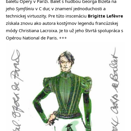
baletu Opery v Paríži. Balet s hudbou Georga Bizeta na
jeho
Symfóniu
v C dur, v znamení jednoduchosti a
technickej virtuozity. Pre túto inscenáciu
Brigitte Lefèvre
získala znovu ako autora kostýmov legendu francúzskej
módy Christiana Lacroixa. Je to už jeho štvrtá spolupráca s
Opérou National de Paris. +++