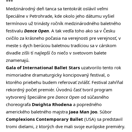
***
Medzinárodný deň tanca sa tentokrát oslávil veľmi
špeciálne v Petrohrade, kde okolo jeho dátumu vyšiel
termínovo už trinásty ročník medzinárodného baletného
festivalu
Dance Open
. A tak vedľa toho ako sa v Česku
cvičilo za krásneho počasia na verejnosti pre verejnosť, v
meste s dych berúcou baletnou tradíciou sa v cárskom
divadle zišli tí najlepší čo niečo v svetovom balete
znamenajú.
Gala of International Ballet Stars
uzatvorilo tento rok
mimoriadne dramaturgicky koncipovaný festival, o
ktorého priebehu budem referovať zvlášť. Festival zahŕňal
rekordný počet premiér. Úvodnú časť tvoril program
vytvorený špeciálne pre
Dance Open
od súčasného
choreografa
Dwighta Rhodena
a popredného
amerického baletného majstra
Jaea Man Joo
. Súbor
Complexions Contemporary Ballet
(USA) sa predstavil
tromi dielami, z ktorých dve mali svoje európske premiéry.