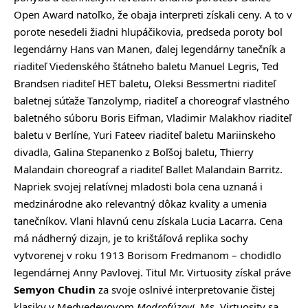
Open Award natoľko, že obaja interpreti získali ceny. A to v
porote nesedeli žiadni hlupáčikovia, predseda poroty bol
legendárny Hans van Manen, ďalej legendárny tanečník a
riaditeľ Viedenského štátneho baletu Manuel Legris, Ted
Brandsen riaditeľ HET baletu, Oleksi Bessmertni riaditeľ
baletnej súťaže Tanzolymp, riaditeľ a choreograf vlastného
baletného súboru Boris Eifman, Vladimir Malakhov riaditeľ
baletu v Berlíne, Yuri Fateev riaditeľ baletu Mariinskeho
divadla, Galina Stepanenko z Boľšoj baletu, Thierry
Malandain choreograf a riaditeľ Ballet Malandain Barritz.
Napriek svojej relatívnej mladosti bola cena uznaná i
medzinárodne ako relevantný dôkaz kvality a umenia
tanečníkov. Vlani hlavnú cenu získala Lucia Lacarra. Cena
má nádherný dizajn, je to krištáľová replika sochy
vytvorenej v roku 1913 Borisom Fredmanom – chodidlo
legendárnej Anny Pavlovej. Titul Mr. Virtuosity získal práve
Semyon Chudin
za svoje oslnivé interpretovanie čistej
klasiky v Medvedevovom
Modrofúzovi
. Ms. Virtuosity sa