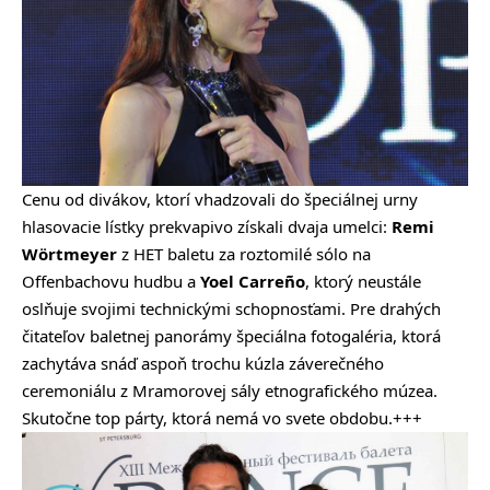
Cenu od divákov, ktorí vhadzovali do špeciálnej urny
hlasovacie lístky prekvapivo získali dvaja umelci:
Remi
Wörtmeyer
z HET baletu za roztomilé sólo na
Offenbachovu hudbu a
Yoel Carreño
, ktorý neustále
oslňuje svojimi technickými schopnosťami. Pre drahých
čitateľov baletnej panorámy špeciálna fotogaléria, ktorá
zachytáva snáď aspoň trochu kúzla záverečného
ceremoniálu z Mramorovej sály etnografického múzea.
Skutočne top párty, ktorá nemá vo svete obdobu.+++