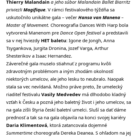
Thierry Malandain
a jeho súbor Malandain Ballet Biarritz
priviezli
Magifique
. V rámci festivalového týždňa sa
uskutočnilo unikátne gala – večer
Hansa van Manena
–
Master of Movement
.
Choreografia Dances With Harp bola
vytvorená Manenom pre
Dance Open festival
a predstavili
sa v nej hviezdy
HET baletu
: Igone de Jongh, Anna
Tsygankova, Jurgita Dronina, Jozef Varga, Arthur
Shesterikov a Isaac Hernandez.
Záverečné gala muselo stiahnuť z programu kvôli
zdravotným problémom a iným zhodám okolností
niektorých umelcov, ale jeho lesku to neubralo. Naopak
stala sa vec nevídaná. Možno práve preto, že umelecký
riaditeľ festivalu
Vasily Medvedev
má dlhodobo kladný
vzťah k Česku a pozná jeho baletný život i jeho umelcov, sa
na gala zišli štyria českí baletní umelci. Sluší sa dať dáme
prednosť a tak sa na gala objavila na konci svojej kariéry
Daria Klimentová
, ktorá zatancovala dojemné
Summertime
choreografa Dereka Deanea. S ohľadom na jej