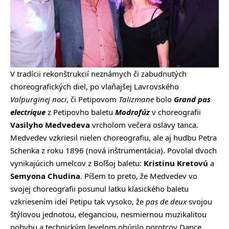
V tradícii rekonštrukcií neznámych či zabudnutých
choreografických diel, po vlaňajšej Lavrovského
Valpurginej noci
, či Petipovom
Talizmane
bolo
Grand pas
electrique
z Petipovho baletu
Modrofúz
v choreografii
Vasilyho Medvedeva
vrcholom večera oslavy tanca.
Medvedev vzkriesil nielen choreografiu, ale aj hudbu Petra
Schenka z roku 1896 (nová inštrumentácia). Povolal dvoch
vynikajúcich umelcov z Boľšoj baletu:
Kristinu Kretovú
a
Semyona Chudina
. Píšem to preto, že Medvedev vo
svojej choreografii posunul latku klasického baletu
vzkriesením ideí Petipu tak vysoko, že
pas de deux
svojou
štýlovou jednotou, eleganciou, nesmiernou muzikalitou
pohybu a technickým levelom ohúrilo porotcov Dance