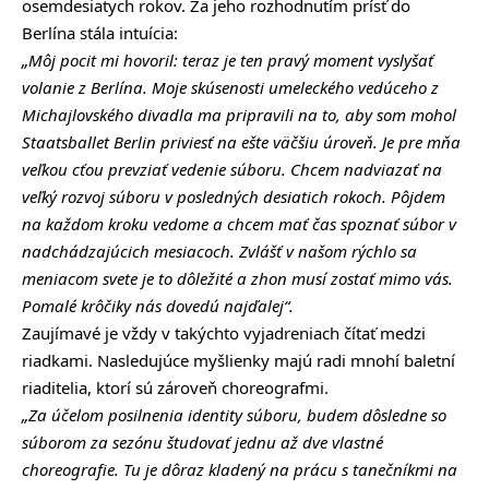
osemdesiatych rokov. Za jeho rozhodnutím prísť do
Berlína stála intuícia:
„Môj pocit mi hovoril: teraz je ten pravý moment vyslyšať
volanie z Berlína. Moje skúsenosti umeleckého vedúceho z
Michajlovského divadla ma pripravili na to, aby som mohol
Staatsballet Berlin priviesť na ešte väčšiu úroveň. Je pre mňa
veľkou cťou prevziať vedenie súboru. Chcem nadviazať na
veľký rozvoj súboru v posledných desiatich rokoch. Pôjdem
na každom kroku vedome a chcem mať čas spoznať súbor v
nadchádzajúcich mesiacoch. Zvlášť v našom rýchlo sa
meniacom svete je to dôležité a zhon musí zostať mimo vás.
Pomalé krôčiky nás dovedú najďalej“.
Zaujímavé je vždy v takýchto vyjadreniach čítať medzi
riadkami. Nasledujúce myšlienky majú radi mnohí baletní
riaditelia, ktorí sú zároveň choreografmi.
„
Za účelom posilnenia identity súboru, budem dôsledne so
súborom za sezónu študovať jednu až dve vlastné
choreografie. Tu je dôraz kladený na prácu s tanečníkmi na