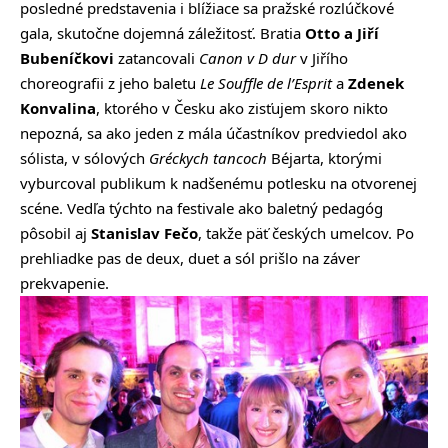
posledné predstavenia i blížiace sa pražské rozlúčkové
gala, skutočne dojemná záležitosť. Bratia
Otto a Jiří
Bubeníčkovi
zatancovali
Canon v D dur
v Jiřího
choreografii z jeho baletu
Le Souffle de l’Esprit
a
Zdenek
Konvalina
, ktorého v Česku ako zisťujem skoro nikto
nepozná, sa ako jeden z mála účastníkov predviedol ako
sólista, v sólových
Gréckych tancoch
Béjarta, ktorými
vyburcoval publikum k nadšenému potlesku na otvorenej
scéne. Vedľa týchto na festivale ako baletný pedagóg
pôsobil aj
Stanislav Fečo
, takže päť českých umelcov. Po
prehliadke pas de deux, duet a sól prišlo na záver
prekvapenie.