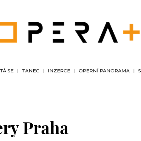
TÁ SE
TANEC
INZERCE
OPERNÍ PANORAMA
ery Praha