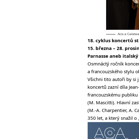
Acis a Galate
18. cyklus koncertů s
15. března – 28. prosi
Parnasse aneb italsk
Osmnáctý ročník koncer
a francouzského stylu ob
Všichni tito autoři by 
koncertů zazní díla Jean
francouzskému publiku (A
(M. Mascitti). Hlavní za
(M.-A. Charpentier, A. 
350 let, a který snažil o