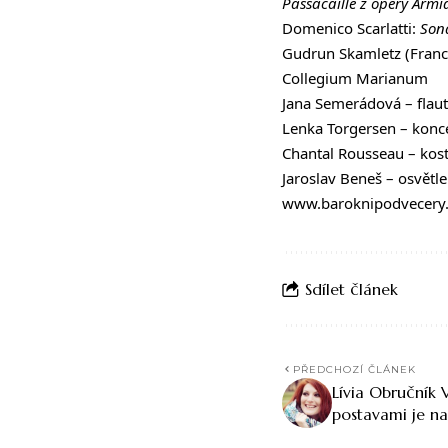
Passacaille z opery Armi
Domenico Scarlatti:
Son
Gudrun Skamletz (Franci
Collegium Marianum
Jana Semerádová – flaut
Lenka Torgersen – konce
Chantal Rousseau – ko
Jaroslav Beneš – osvětle
www.baroknipodvecery.
Sdílet článek
PŘEDCHOZÍ ČLÁNEK
Lívia Obručník 
postavami je na