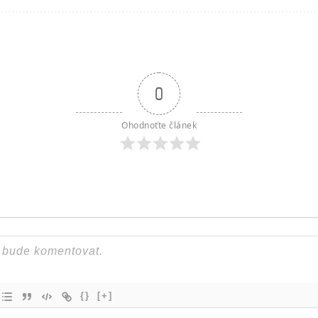
0
Ohodnoťte článek
{}
[+]