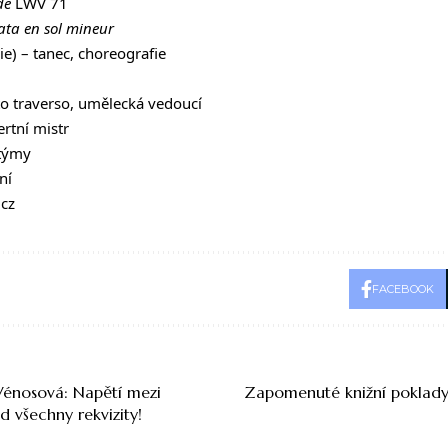
de
LWV 71
ata en sol mineur
e) – tanec, choreografie
o traverso, umělecká vedoucí
rtní mistr
stýmy
ní
cz
FACEBOOK
Vénosová: Napětí mezi
Zapomenuté knižní poklady.
d všechny rekvizity!