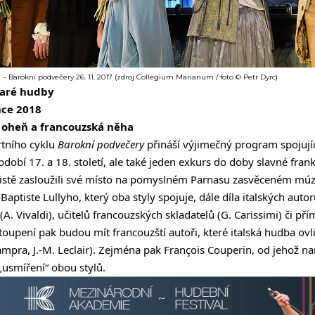
a – Barokní podvečery 26. 11. 2017 (zdroj Collegium Marianum / foto © Petr Dyrc)
taré hudby
nce 2018
ý oheň a francouzská něha
tního cyklu
Barokní podvečery
přináší výjimečný program spojujíc
dobí 17. a 18. století, ale také jeden exkurs do doby slavné fra
si jistě zasloužili své místo na pomyslném Parnasu zasvěceném 
-Baptiste Lullyho, který oba styly spojuje, dále díla italských au
. Vivaldi), učitelů francouzských skladatelů (G. Carissimi) či pří
stoupení pak budou mít francouzští autoři, které italská hudba ovli
Campra, J.-M. Leclair). Zejména pak François Couperin, od jehož n
 „usmíření“ obou stylů.