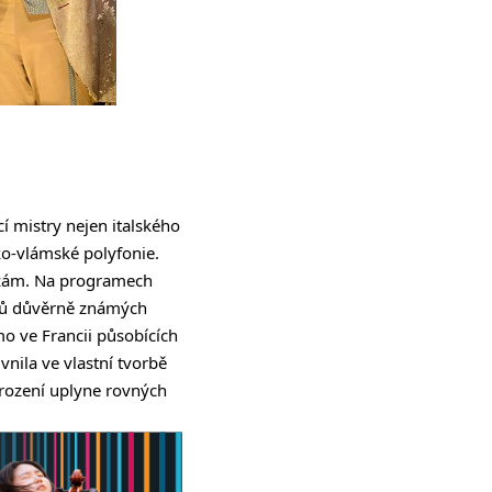
í mistry nejen italského
nko-vlámské polyfonie.
múzám. Na programech
torů důvěrně známých
mo ve Francii působících
vnila ve vlastní tvorbě
arození uplyne rovných