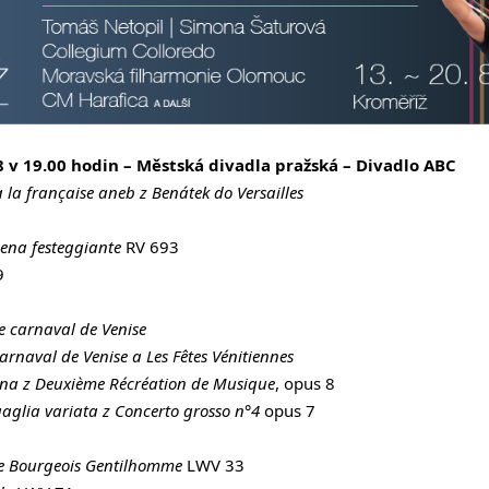
8 v 19.00 hodin – Městská divadla pražská – Divadlo ABC
 la française aneb z Benátek do Versailles
Sena festeggiante
RV 693
9
Le carnaval de Venise
arnaval de Venise a Les Fêtes Vénitiennes
ana z Deuxième Récréation de Musique
, opus 8
aglia variata z Concerto grosso n°4
opus 7
Le Bourgeois Gentilhomme
LWV 33