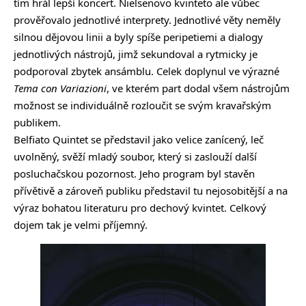
tím hrál lepší koncert. Nielsenovo kvinteto ale vůbec
prověřovalo jednotlivé interprety. Jednotlivé věty neměly
silnou dějovou linii a byly spíše peripetiemi a dialogy
jednotlivých nástrojů, jimž sekundoval a rytmicky je
podporoval zbytek ansámblu. Celek doplynul ve výrazné
Tema con Variazioni
, ve kterém part dodal všem nástrojům
možnost se individuálně rozloučit se svým kravařským
publikem.
Belfiato Quintet se představil jako velice zanícený, leč
uvolněný, svěží mladý soubor, který si zaslouží další
posluchačskou pozornost. Jeho program byl stavěn
přívětivě a zároveň publiku představil tu nejosobitější a na
výraz bohatou literaturu pro dechový kvintet. Celkový
dojem tak je velmi příjemný.