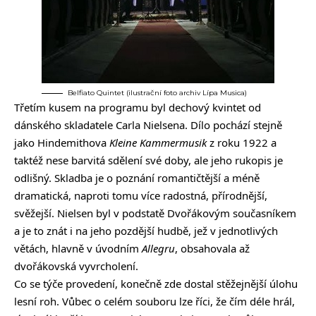
Belfiato Quintet (ilustrační foto archiv Lípa Musica)
Třetím kusem na programu byl dechový kvintet od
dánského skladatele Carla Nielsena. Dílo pochází stejně
jako Hindemithova
Kleine Kammermusik
z roku 1922 a
taktéž nese barvitá sdělení své doby, ale jeho rukopis je
odlišný. Skladba je o poznání romantičtější a méně
dramatická, naproti tomu více radostná, přírodnější,
svěžejší. Nielsen byl v podstatě Dvořákovým současníkem
a je to znát i na jeho pozdější hudbě, jež v jednotlivých
větách, hlavně v úvodním
Allegru
, obsahovala až
dvořákovská vyvrcholení.
Co se týče provedení, konečně zde dostal stěžejnější úlohu
lesní roh. Vůbec o celém souboru lze říci, že čím déle hrál,