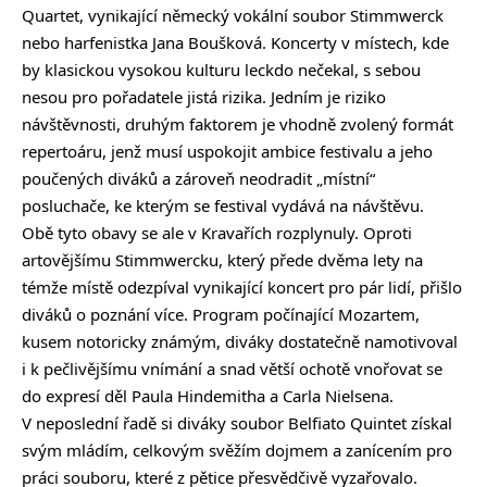
Quartet, vynikající německý vokální soubor Stimmwerck
nebo harfenistka Jana Boušková. Koncerty v místech, kde
by klasickou vysokou kulturu leckdo nečekal, s sebou
nesou pro pořadatele jistá rizika. Jedním je riziko
návštěvnosti, druhým faktorem je vhodně zvolený formát
repertoáru, jenž musí uspokojit ambice festivalu a jeho
poučených diváků a zároveň neodradit „místní“
posluchače, ke kterým se festival vydává na návštěvu.
Obě tyto obavy se ale v Kravařích rozplynuly. Oproti
artovějšímu Stimmwercku, který přede dvěma lety na
témže místě odezpíval vynikající koncert pro pár lidí, přišlo
diváků o poznání více. Program počínající Mozartem,
kusem notoricky známým, diváky dostatečně namotivoval
i k pečlivějšímu vnímání a snad větší ochotě vnořovat se
do expresí děl Paula Hindemitha a Carla Nielsena.
V neposlední řadě si diváky soubor Belfiato Quintet získal
svým mládím, celkovým svěžím dojmem a zanícením pro
práci souboru, které z pětice přesvědčivě vyzařovalo.