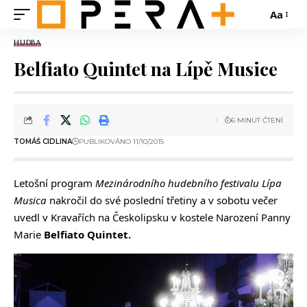
Aa
HUDBA
Belfiato Quintet na Lípě Musice
6 MINUT ČTENÍ
TOMÁŠ CIDLINA
PUBLIKOVÁNO 11/10/2015
Letošní program
Mezinárodního hudebního festivalu Lípa
Musica
nakročil do své poslední třetiny a v sobotu večer
uvedl v Kravařích na Českolipsku v kostele Narození Panny
Marie
Belfiato Quintet.