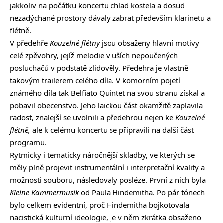
jakkoliv na počátku koncertu chlad kostela a dosud
nezadýchané prostory dávaly zabrat především klarinetu a
flétně.
V předehře
Kouzelné flétny
jsou obsaženy hlavní motivy
celé zpěvohry, jejíž melodie v uších nepoučených
posluchačů v podstatě zlidověly. Předehra je vlastně
takovým trailerem celého díla. V komorním pojetí
známého díla tak Belfiato Quintet na svou stranu získal a
pobavil obecenstvo. Jeho laickou část okamžitě zaplavila
radost, znalejší se uvolnili a předehrou nejen ke
Kouzelné
flétně,
ale k celému koncertu se připravili na další část
programu.
Rytmicky i tematicky náročnější skladby, ve kterých se
měly plně projevit instrumentální i interpretační kvality a
možnosti souboru, následovaly posléze. První z nich byla
Kleine Kammermusik
od Paula Hindemitha. Po pár tónech
bylo celkem evidentní, proč Hindemitha bojkotovala
nacistická kulturní ideologie, je v něm zkrátka obsaženo