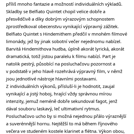
příliš mnoho fantazie a možností individuálních výkladů.
Skladby se Belfiato Quintet chopil velice dobře a
přesvědčivě a díky dobrým výrazovým schopnostem
zprostředkoval obecenstvu vynikající výpravný zážitek.
Belfiato Quintet s Hindemithem předčil v mnohém filmové
limonády, jež by jinak sobotní večer nejednomu nabízel.
Barvitá Hindemithova hudba, úplně akorát lyrická, akorát
dramatická, totiž jistou paralelu k filmu nabízí. Part je
natolik pestrý, působící na posluchačovu pozornost a
v podstatě v jeho hlavě rozehrává výpravný film, v němž
jsou jednotlivé nástroje hlavními postavami.
Z individuálních výkonů, přísluší-li je hodnotit, zaujal
vynikající a jistý hoboj, hrající vždy správnou mírou
intenzity, jemuž neméně dobře sekundoval fagot, jenž
dával souboru laskavý, leč ultimativní rytmus.
Posluchačovo ucho by si možná nejednou přálo výraznější
a suverénnější hornu. Nejtěžší to má během říjnového
večera ve studeném kostele klarinet a flétna. Výkon obou,