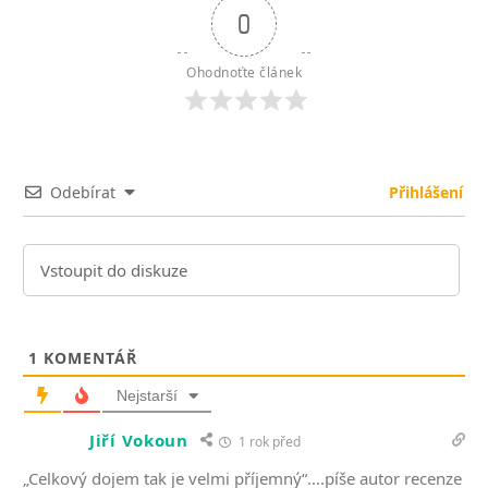
0
Ohodnoťte článek
Odebírat
Přihlášení
1
KOMENTÁŘ
Nejstarší
Jiří Vokoun
1 rok před
„Celkový dojem tak je velmi příjemný“….píše autor recenze