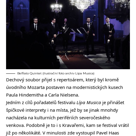
Belfiato Quintet (ilustrační foto archiv Lípa Musica)
Dechový soubor přijel s repertoárem, který byl kromě
úvodního Mozarta postaven na modernistických kusech
Paula Hindemitha a Carla Nielsena.
Jedním z cílů pořadatelů festivalu
Lípa Musica
je přinášet
špičkové interprety i na místa, jež by se jinak mnohdy
nacházela na kulturních perifériích severočeského
venkova. Podobně je to i s Kravařemi, kam se festival vrátil
již po několikáté. V minulosti zde vystoupil Pavel Haas