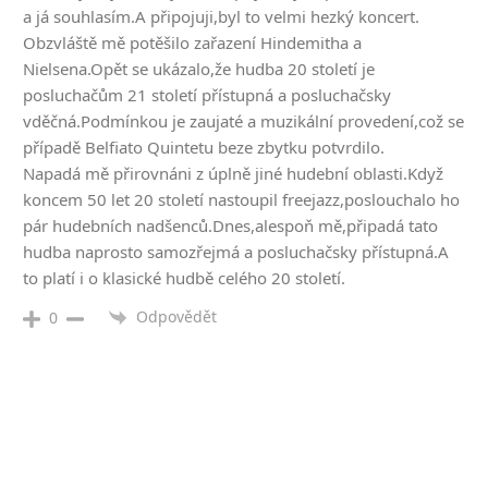
a já souhlasím.A připojuji,byl to velmi hezký koncert.
Obzvláště mě potěšilo zařazení Hindemitha a
Nielsena.Opět se ukázalo,že hudba 20 století je
posluchačům 21 století přístupná a posluchačsky
vděčná.Podmínkou je zaujaté a muzikální provedení,což se
případě Belfiato Quintetu beze zbytku potvrdilo.
Napadá mě přirovnáni z úplně jiné hudební oblasti.Když
koncem 50 let 20 století nastoupil freejazz,poslouchalo ho
pár hudebních nadšenců.Dnes,alespoň mě,připadá tato
hudba naprosto samozřejmá a posluchačsky přístupná.A
to platí i o klasické hudbě celého 20 století.
Odpovědět
0