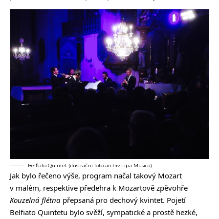
Belfiato Quintet (ilustrační foto archiv Lípa Musica)
Jak bylo řečeno výše, program načal takový Mozart
v malém, respektive předehra k Mozartově zpěvohře
Kouzelná flétna
přepsaná pro dechový kvintet. Pojetí
Belfiato Quintetu bylo svěží, sympatické a prostě hezké,