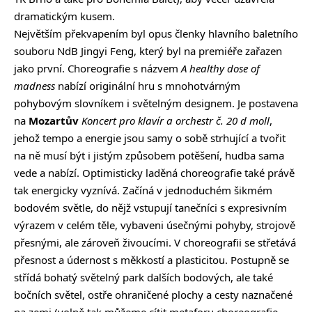
dramatickým kusem.
Největším překvapením byl opus členky hlavního baletního
souboru NdB Jingyi Feng, který byl na premiéře zařazen
jako první. Choreografie s názvem
A healthy dose of
madness
nabízí originální hru s mnohotvárným
pohybovým slovníkem i světelným designem. Je postavena
na
Mozartův
Koncert pro klavír a orchestr č. 20 d moll
,
jehož tempo a energie jsou samy o sobě strhující a tvořit
na ně musí být i jistým způsobem potěšení, hudba sama
vede a nabízí. Optimisticky laděná choreografie také právě
tak energicky vyznívá. Začíná v jednoduchém šikmém
bodovém světle, do nějž vstupují tanečníci s expresivním
výrazem v celém těle, vybaveni úsečnými pohyby, strojově
přesnými, ale zároveň živoucími. V choreografii se střetává
přesnost a údernost s měkkostí a plasticitou. Postupně se
střídá bohatý světelný park dalších bodových, ale také
bočních světel, ostře ohraničené plochy a cesty naznačené