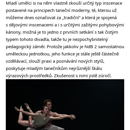
Mladí umělci si na něm vlastně zkouší určitý typ inscenace
postavené na principech taneční moderny, té, kterou už
můžeme dnes označovat za „tradiční“ a která je spojená
s dějovými inscenacemi a i s určitými zažitými pohybovými
kánony, možná je to jedno z prvních setkání s tak čistým
typem tohoto divadla, takže tu je nezpochybnitelný
pedagogický záměr. Protože jakkoliv je NdB 2 samostatnou
uměleckou jednotkou, jeho funkce je stále ještě částečně
vzdělávací, slouží praxi a poznávání nových stylů,
poskytuje mladým tanečníkům nejrůznější škálu
výrazových prostředků. Zkušenost s nimi jistě zúročí.