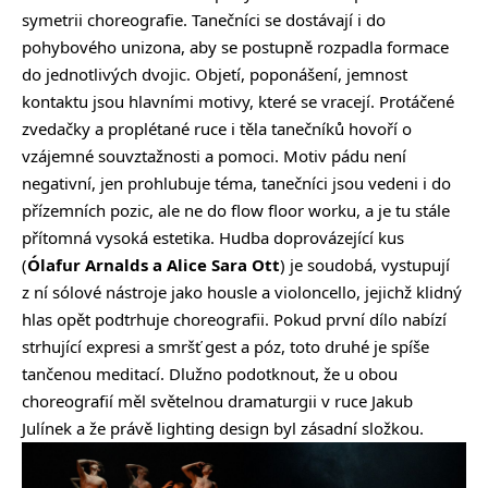
symetrii choreografie. Tanečníci se dostávají i do
pohybového unizona, aby se postupně rozpadla formace
do jednotlivých dvojic. Objetí, poponášení, jemnost
kontaktu jsou hlavními motivy, které se vracejí. Protáčené
zvedačky a proplétané ruce i těla tanečníků hovoří o
vzájemné souvztažnosti a pomoci. Motiv pádu není
negativní, jen prohlubuje téma, tanečníci jsou vedeni i do
přízemních pozic, ale ne do flow floor worku, a je tu stále
přítomná vysoká estetika. Hudba doprovázející kus
(
Ólafur Arnalds a Alice Sara Ott
) je soudobá, vystupují
z ní sólové nástroje jako housle a violoncello, jejichž klidný
hlas opět podtrhuje choreografii. Pokud první dílo nabízí
strhující expresi a smršť gest a póz, toto druhé je spíše
tančenou meditací. Dlužno podotknout, že u obou
choreografií měl světelnou dramaturgii v ruce Jakub
Julínek a že právě lighting design byl zásadní složkou.