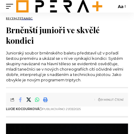
Aa
RECENZE
TANEC
Brněnští junioři ve skvělé
kondici
Juniorský soubor brněnského baletu představil už v pořadí
šestou premiéru a ukázal se v ní ve vynikající kondici. Systém
skupiny navázané na hlavní těleso se evidentně osvědčuje,
mladí tanečníci se v nových choreografiích cítí očividně velmi
dobře, interpretují je s nadšením a technickou jistotou. Jako
obvykle je novým programem triptych.
9 MINUT ČTENÍ
LUCIE KOCOURKOVÁ
PUBLIKOVÁNO 21/03/2025