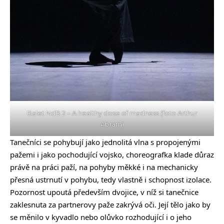
Balet NdB 2 – A healthy dose of madness (foto Arthur
Abram)
Tanečníci se pohybují jako jednolitá vlna s propojenými
pažemi i jako pochodující vojsko, choreografka klade důraz
právě na práci paží, na pohyby měkké i na mechanicky
přesná ustrnutí v pohybu, tedy vlastně i schopnost izolace.
Pozornost upoutá především dvojice, v níž si tanečnice
zaklesnuta za partnerovy paže zakrývá oči. Její tělo jako by
se měnilo v kyvadlo nebo olůvko rozhodující i o jeho