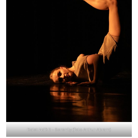
Balet NdB 2 – Serenity (foto Arthur Abram)