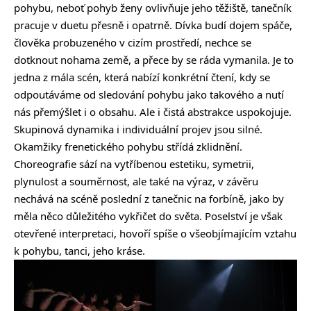
pohybu, neboť pohyb ženy ovlivňuje jeho těžiště, tanečník
pracuje v duetu přesně i opatrně. Dívka budí dojem spáče,
člověka probuzeného v cizím prostředí, nechce se
dotknout nohama země, a přece by se ráda vymanila. Je to
jedna z mála scén, která nabízí konkrétní čtení, kdy se
odpoutáváme od sledování pohybu jako takového a nutí
nás přemýšlet i o obsahu. Ale i čistá abstrakce uspokojuje.
Skupinová dynamika i individuální projev jsou silné.
Okamžiky frenetického pohybu střídá zklidnění.
Choreografie sází na vytříbenou estetiku, symetrii,
plynulost a souměrnost, ale také na výraz, v závěru
nechává na scéně poslední z tanečnic na forbíně, jako by
měla něco důležitého vykřičet do světa. Poselství je však
otevřené interpretaci, hovoří spíše o všeobjímajícím vztahu
k pohybu, tanci, jeho kráse.