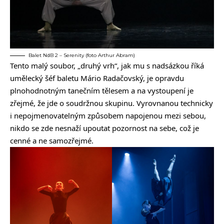
Balet NdB 2 – Serenity (foto Arthur Abram)
Tento malý soubor, „druhý vrh“, jak mu s nadsázkou říká
umělecký šéf baletu Mário Radačovský, je opravdu
plnohodnotným tanečním tělesem a na vystoupení je
zřejmé, že jde o soudržnou skupinu. Vyrovnanou technicky
i nepojmenovatelným způsobem napojenou mezi sebou,
nikdo se zde nesnaží upoutat pozornost na sebe, což je
cenné a ne samozřejmé.