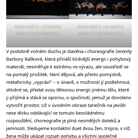
Balet NdB 2 – A healthy
Balet NdB 2 – A healthy
dose of madness (foto
dose of madness (foto
Arthur Abram)
Arthur Abram)
V podobně volném duchu je stavěna i choreografie
Serenity
Barbory Raškové, která přináší klidnější energii i pohybový
materiál, nesměřuje k extrému ve výrazu, ale soustředí se
na pomalý prožitek. Není dějová, ale přesto pomyslně,
metaforicky „vypráví“ – o únavě, o možnosti jí podlehnout,
zklidnit se, předat svou tělesnou energii jinému tělu, které
ji přijímá a stává se oporou, o spočinutí, jemuž je dovoleno
vytvořit prostor. Už v úvodním obraze tanečník na jevišti
nese dívku oddávající se tomuto bezvládnému
rozpouštění, choreografie je plná nesmělých doteků a
jemnosti. Sledujeme kontaktní duet dvou žen, trojice, v níž
žena může ukázat rozsah pohybu a všichni společně