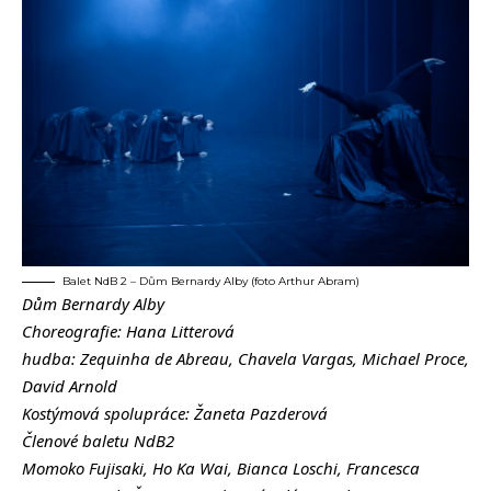
Balet NdB 2 – Dům Bernardy Alby (foto Arthur Abram)
Dům Bernardy Alby
Choreografie: Hana Litterová
hudba: Zequinha de Abreau, Chavela Vargas, Michael Proce,
David Arnold
Kostýmová spolupráce: Žaneta Pazderová
Členové baletu NdB2
Momoko Fujisaki, Ho Ka Wai, Bianca Loschi, Francesca