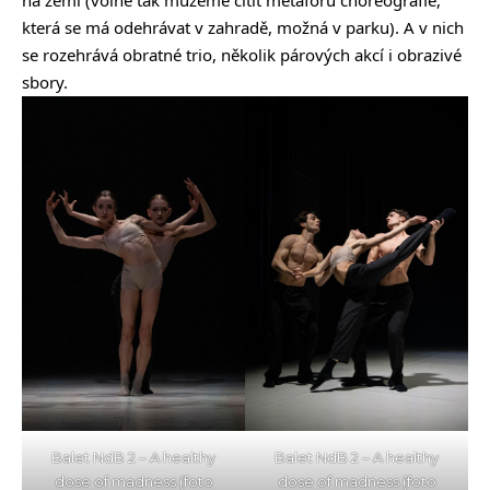
na zemi (volně tak můžeme cítit metaforu choreografie,
která se má odehrávat v zahradě, možná v parku). A v nich
se rozehrává obratné trio, několik párových akcí i obrazivé
sbory.
Balet NdB 2 – A healthy
Balet NdB 2 – A healthy
dose of madness (foto
dose of madness (foto