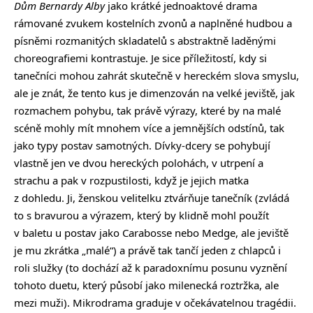
Dům Bernardy Alby
jako krátké jednoaktové drama
rámované zvukem kostelních zvonů a naplněné hudbou a
písněmi rozmanitých skladatelů s abstraktně laděnými
choreografiemi kontrastuje. Je sice příležitostí, kdy si
tanečníci mohou zahrát skutečně v hereckém slova smyslu,
ale je znát, že tento kus je dimenzován na velké jeviště, jak
rozmachem pohybu, tak právě výrazy, které by na malé
scéně mohly mít mnohem více a jemnějších odstínů, tak
jako typy postav samotných. Dívky-dcery se pohybují
vlastně jen ve dvou hereckých polohách, v utrpení a
strachu a pak v rozpustilosti, když je jejich matka
z dohledu. Ji, ženskou velitelku ztvárňuje tanečník (zvládá
to s bravurou a výrazem, který by klidně mohl použít
v baletu u postav jako Carabosse nebo Medge, ale jeviště
je mu zkrátka „malé“) a právě tak tančí jeden z chlapců i
roli služky (to dochází až k paradoxnímu posunu vyznění
tohoto duetu, který působí jako milenecká roztržka, ale
mezi muži). Mikrodrama graduje v očekávatelnou tragédii.