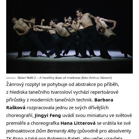
Balet NdB 2 – A healthy dose of madness (foto Arthur Abram)
Žánrový rozptyl se pohybuje od abstrakce po příběh,
z hlediska tanečního tvarosloví vychází repertoárové
přírůstky z moderních tanečních technik.
Barbora
Rašková
rozpracovala jednu ze svých dřívějších
choreografií,
Jingyi Feng
uvádí svou miniaturu ve světové
premiéře a choreografka
Hana Litterová
se vrátila ke své
jednoaktovce
Dům Bernardy Alby
(původně pro absolventy
TK Brno a také pro Bohemia Balet), aby večer uzavřela