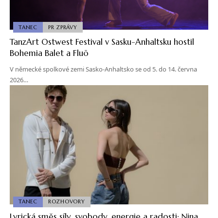
TANEC
PR ZPRÁVY
TanzArt Ostwest Festival v Sasku-Anhaltsku hostil
Bohemia Balet a Fluō
V německé spolkové zemi Sasko-Anhaltsko se od 5. do 14. června
2026…
TANEC
ROZHOVORY
Lyrická směs síly, svobody, energie a radosti: Nina