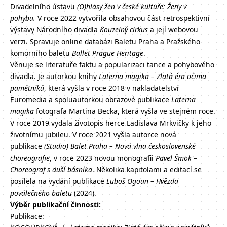
Divadelního ústavu
(O)hlasy žen v české kultuře: Ženy v
pohybu.
V roce 2022 vytvořila obsahovou část retrospektivní
výstavy Národního divadla
Kouzelný cirkus
a její webovou
verzi. Spravuje online databázi Baletu Praha a Pražského
komorního baletu
Ballet Prague Heritage
.
Věnuje se literatuře faktu a popularizaci tance a pohybového
divadla. Je autorkou knihy
Laterna magika – Zlatá éra očima
pamětníků
, která vyšla v roce 2018 v nakladatelství
Euromedia a spoluautorkou obrazové publikace
Laterna
magika
fotografa Martina Becka, která vyšla ve stejném roce.
V roce 2019 vydala životopis herce Ladislava Mrkvičky k jeho
životnímu jubileu. V roce 2021 vyšla autorce nová
publikace
(Studio) Balet Praha – Nová vlna československé
choreografie
, v roce 2023 novou monografii
Pavel Šmok –
Choreograf s duší básníka
. Několika kapitolami a editací se
posílela na vydání publikace
Luboš Ogoun – Hvězda
poválečného baletu
(2024).
Výběr publikační činnosti:
Publikace: