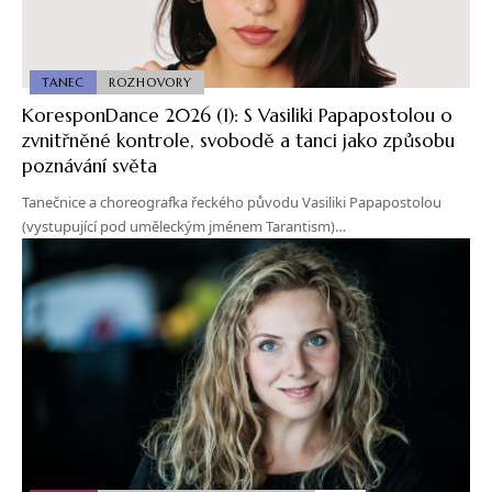
TANEC
ROZHOVORY
KoresponDance 2026 (1): S Vasiliki Papapostolou o
zvnitřněné kontrole, svobodě a tanci jako způsobu
poznávání světa
Tanečnice a choreografka řeckého původu Vasiliki Papapostolou
(vystupující pod uměleckým jménem Tarantism)…