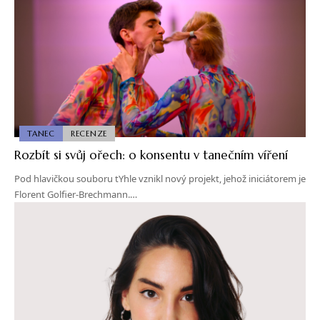
TANEC
RECENZE
Rozbít si svůj ořech: o konsentu v tanečním víření
Pod hlavičkou souboru tYhle vznikl nový projekt, jehož iniciátorem je
Florent Golfier-Brechmann.…