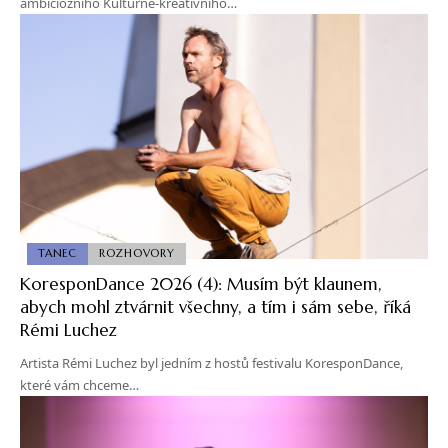
ambiciózního Kulturně-kreativního…
TANEC
ROZHOVORY
KoresponDance 2026 (4): Musím být klaunem,
abych mohl ztvárnit všechny, a tím i sám sebe, říká
Rémi Luchez
Artista Rémi Luchez byl jedním z hostů festivalu KoresponDance,
které vám chceme…