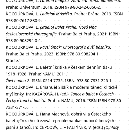
KOCOURKOVÁ, L.
Laterna magika: Zlatá éra očima pamětníků
.
Praha: Universum, 2018. ISBN 978-80-242-6066-2.
KOCOURKOVÁ, L.
Ladislav Mrkvička
. Praha: Brána, 2019. ISBN
978-80-7617-880-9.
KOCOURKOVÁ, L.
(Studio) Balet Praha: Nová vlna
československé choreografie
. Praha: Balet Praha, 2021. ISBN
978-80-908294-0-4.
KOCOURKOVÁ, L.
Pavel Šmok: Choreograf s duší básníka
.
Praha: Balet Praha, 2023. ISBN: 978-80-908294-1-1
Studie:
KOCOURKOVÁ, L. Baletní kritika v českém denním tisku
1918–1928. Praha: NAMU, 2011.
Živá hudba 2
. ISSN: 0514-7735, ISBN: 978-80-7331-225-1.
KOCOURKOVÁ, L. Emanuel Siblík a moderní tanec: kritické
myšlenky. In: KAZÁROVÁ, H. (ed.).
Tanec a balet v Čechách,
Čechy v tanci a baletu.
Praha: NAMU, 2016. ISBN ISBN 978-80-
7331-371-5.
KOCOURKOVÁ, L. Hana Machová, dobrá víla ústeckého
baletu; Inka Vostřezová a problematika souborů lidových
písní a tanců. In: ČEPCOVÁ, L. – FALTÝNEK, V. (eds.)
(O)hlasy