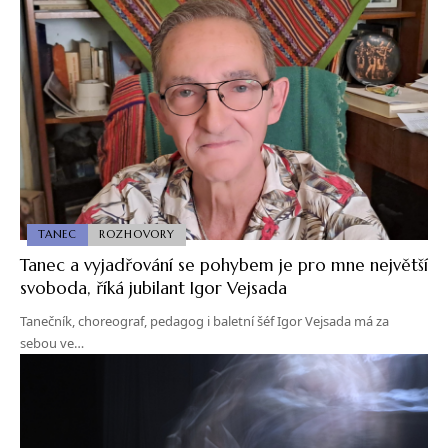
TANEC
ROZHOVORY
Tanec a vyjadřování se pohybem je pro mne největší
svoboda, říká jubilant Igor Vejsada
Tanečník, choreograf, pedagog i baletní šéf Igor Vejsada má za
sebou ve…