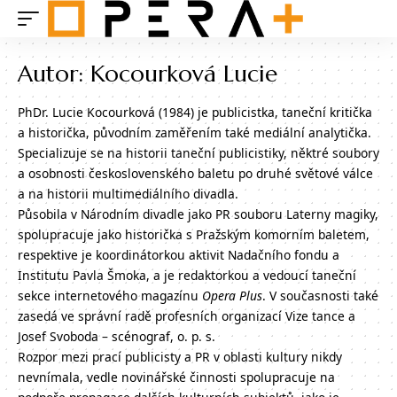
Autor:
Kocourková Lucie
PhDr. Lucie Kocourková (1984) je publicistka, taneční kritička
a historička, původním zaměřením také mediální analytička.
Specializuje se na historii taneční publicistiky, něktré soubory
a osobnosti československého baletu po druhé světové válce
a na historii multimediálního divadla.
Působila v Národním divadle jako PR souboru Laterny magiky,
spolupracuje jako historička s Pražským komorním baletem,
respektive je koordinátorkou aktivit Nadačního fondu a
Institutu Pavla Šmoka, a je redaktorkou a vedoucí taneční
sekce internetového magazínu
Opera Plus
. V současnosti také
zasedá ve správní radě profesních organizací Vize tance a
Josef Svoboda – scénograf, o. p. s.
Rozpor mezi prací publicisty a PR v oblasti kultury nikdy
nevnímala, vedle novinářské činnosti spolupracuje na