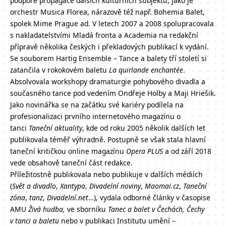
podpoře propagace dalších kulturních subjektů, jako je
orchestr Musica Florea, nárazově též např. Bohemia Balet,
spolek Mime Prague ad. V letech 2007 a 2008 spolupracovala
s nakladatelstvími Mladá fronta a Academia na redakční
přípravě několika českých i překladových publikací k vydání.
Se souborem Hartig Ensemble – Tance a balety tří století si
zatančila v rokokovém baletu
La quirlande enchantée
.
Absolvovala workshopy dramaturgie pohybového divadla a
současného tance pod vedením Ondřeje Holby a Maji Hriešik.
Jako novinářka se na začátku své kariéry podílela na
profesionalizaci prvního internetového magazínu o
tanci
Taneční aktuality
, kde od roku 2005 několik dalších let
publikovala téměř výhradně. Postupně se však stala hlavní
taneční kritičkou online magazínu
Opera PLUS
a od září 2018
vede obsahově taneční část redakce.
Příležitostně publikovala nebo publikuje v dalších médiích
(
Svět a divadlo
,
Xantypa
,
Divadelní noviny
,
Maomai.cz
,
Taneční
zóna
,
tanz
,
Divadelní.net
…), vydala odborné články v časopise
AMU
Živá hudba,
ve sborníku
Tanec a balet v Čechách, Čechy
v tanci a baletu
nebo v publikaci Institutu umění –