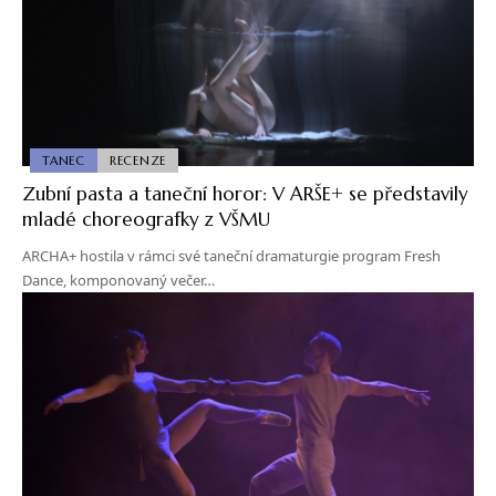
TANEC
RECENZE
Zubní pasta a taneční horor: V ARŠE+ se představily
mladé choreografky z VŠMU
ARCHA+ hostila v rámci své taneční dramaturgie program Fresh
Dance, komponovaný večer…