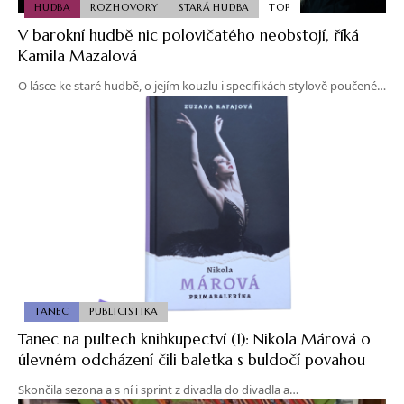
HUDBA
ROZHOVORY
STARÁ HUDBA
TOP
V barokní hudbě nic polovičatého neobstojí, říká
Kamila Mazalová
O lásce ke staré hudbě, o jejím kouzlu i specifikách stylově poučené…
TANEC
PUBLICISTIKA
Tanec na pultech knihkupectví (1): Nikola Márová o
úlevném odcházení čili baletka s buldočí povahou
Skončila sezona a s ní i sprint z divadla do divadla a…