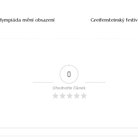
lympiáda mění obsazení
Greifensteinský festi
0
Ohodnoťte článek