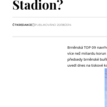
Stadion?
ČTK
REDAKCE
PUBLIKOVÁNO 20/08/2014
Brněnská TOP 09 navrhu
více než miliardu korun
předsedy brněnské buňky
uvedl dnes na tiskové k