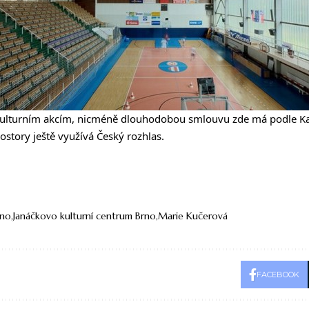
 kulturním akcím, nicméně dlouhodobou smlouvu zde má podle Ka
ostory ještě využívá Český rozhlas.
rno
Janáčkovo kulturní centrum Brno
Marie Kučerová
FACEBOOK