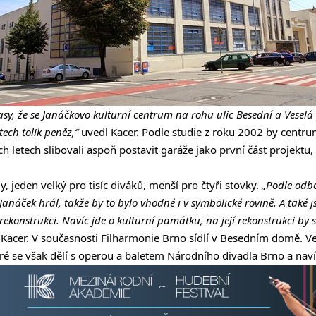
asy, že se Janáčkovo kulturní centrum na rohu ulic Besední a Veselá
tech tolik peněz,“
uvedl Kacer. Podle studie z roku 2002 by centrum
h letech slibovali aspoň postavit garáže jako první část projektu,
y, jeden velký pro tisíc diváků, menší pro čtyři stovky.
„Podle odbo
anáček hrál, takže by to bylo vhodné i v symbolické rovině. A také j
ekonstrukci. Navíc jde o kulturní památku, na její rekonstrukci by s
 Kacer. V současnosti Filharmonie Brno sídlí v Besedním domě. V
eré se však dělí s operou a baletem Národního divadla Brno a nav