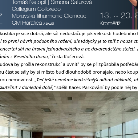
kustika je sice dobrá, ale sál nedostačuje jak velikosti hudebního 
í to první návrh podobného ražení, ale vždycky je to spíš z nouze ct
 koncertní sál na úrovni jednadvacátého a ne devatenáctého století
váním z Besedního domu,“
řekla Kučerová.
dova by prošla rekonstrukcí a uvnitř by se přizpůsobila potřebám
u část se sály by si město buď dlouhodobě pronajalo, nebo koup
kou nemovitost.
„Teď ještě nemáme konkrétnější odhad nákladů, ale 
uskutečnit v dohledné době,“
sdělil Kacer. Parkování by podle něj b