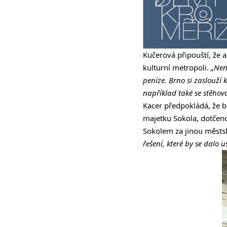
Kučerová připouští, že a
kulturní metropoli.
„Nen
peníze. Brno si zaslouží
například také se stěho
Kacer předpokládá, že bu
majetku Sokola, dotčeno
Sokolem za jinou městs
řešení, které by se dalo 