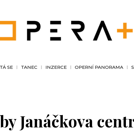
TÁ SE
TANEC
INZERCE
OPERNÍ PANORAMA
by Janáčkova centr