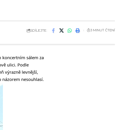
SDÍLEJTE:
3 MINUT ČTENÍ
m koncertním sálem za
vě ulici. Podle
ň výrazně levnější,
ho názorem nesouhlasí.