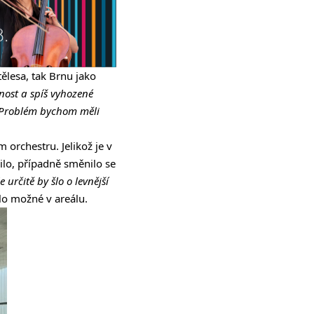
tělesa, tak Brnu jako
nost a spíš vyhozené
. Problém bychom měli
 orchestru. Jelikož je v
ilo, případně směnilo se
určitě by šlo o levnější
ylo možné v areálu.