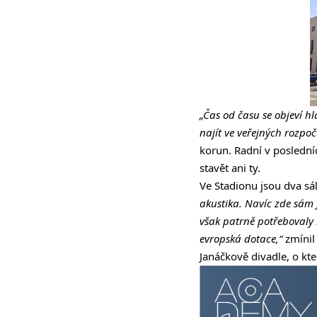
„Čas od času se objeví hl
najít ve veřejných rozpoč
korun. Radní v posledníc
stavět ani ty.
Ve Stadionu jsou dva sál
akustika. Navíc zde sám J
však patrně potřebovaly r
evropská dotace,“
zmínil
Janáčkově divadle, o kt