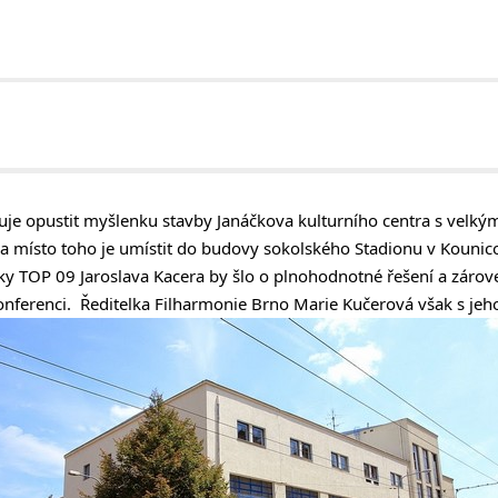
je opustit myšlenku stavby Janáčkova kulturního centra s velký
 a místo toho je umístit do budovy sokolského Stadionu v Kounico
 TOP 09 Jaroslava Kacera by šlo o plnohodnotné řešení a zárove
onferenci. Ředitelka Filharmonie Brno Marie Kučerová však s je