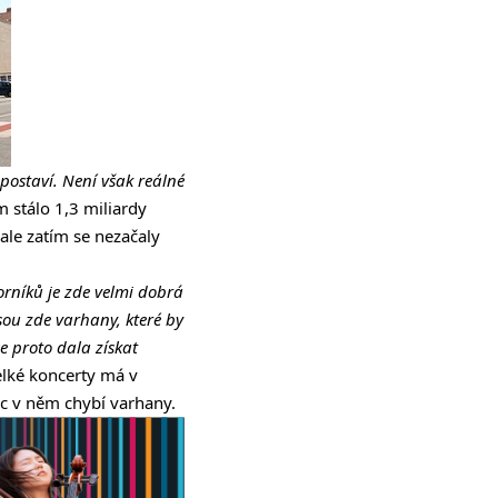
 postaví. Není však reálné
 stálo 1,3 miliardy
 ale zatím se nezačaly
rníků je zde velmi dobrá
sou zde varhany, které by
e proto dala získat
elké koncerty má v
íc v něm chybí varhany.