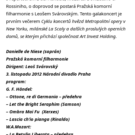
Rossiniho, o doprovod se postará Pražská komorní
filharmonie s Leošem Svárovským. Tento galakoncert je
prvním večerem
Cyklu koncertů hvězd Metropolitní opery v
New Yorku, milánské La Scaly a dalších proslulých operních
domů,
se kterým přichází společnost Art Invest Holding.
Danielle de Niese (soprán)
Pražská komorní filharmonie
Dirigent: Leoš Svárovský
3. listopadu 2012 Národní divadlo Praha
program:
G. F. Händel:
– Ottone, re di Germania – předehra
– Let the Bright Seraphim (Samson)
– Ombra Mai Fu (Xerxes)
– Lascia ch’io pianga (Rinaldo)
W.A.Mozart:
–
La Betulia Liberata – předehra