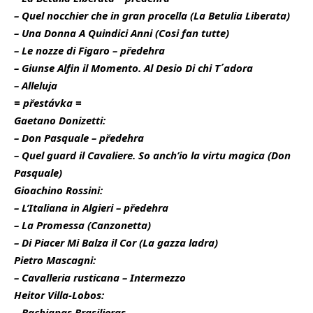
– Quel nocchier che in gran procella (
La Betulia Liberata)
– Una Donna A Quindici Anni (Cosi fan tutte)
– Le nozze di Figaro – předehra
– Giunse Alfin il Momento. Al Desio Di chi T´adora
– Alleluja
= přestávka =
Gaetano Donizetti:
– Don Pasquale – předehra
– Quel guard il Cavaliere. So anch’io la virtu magica (Don
Pasquale)
Gioachino Rossini:
– L’Italiana in Algieri – předehra
– La Promessa (Canzonetta)
– Di Piacer Mi Balza il Cor (La gazza ladra)
Pietro Mascagni:
– Cavalleria rusticana – Intermezzo
Heitor Villa-Lobos:
– Bachianas Brasilieras