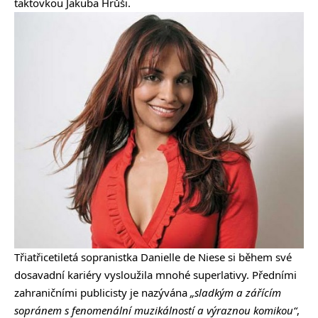
taktovkou Jakuba Hrůši.
Třiatřicetiletá sopranistka Danielle de Niese si během své
dosavadní kariéry vysloužila mnohé superlativy. Předními
zahraničními publicisty je nazývána
„sladkým a zářícím
sopránem s fenomenální muzikálností a výraznou komikou“
,