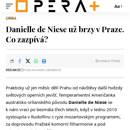
Aa
OPERA
Danielle de Niese už brzy v Praze.
Co zazpívá?
3 MINUT ČTENÍ
REDAKCE
PUBLIKOVÁNO 28/09/2012
Prakticky už jen měsíc dělí Prahu od návštěvy další hvězdy
světových operních jevišť. Temperamentní Američanka
australsko-srílanského původu
Danielle de Niese
se
k nám vrací po bezmála třech letech, když v lednu 2010
vystoupila v Rudolfinu s ryze mozartovským programem,
za doprovodu Pražské komorní filharmonie a pod