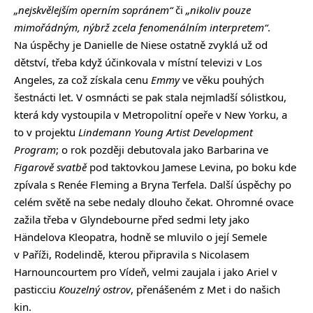
„nejskvělejším operním sopránem“
či
„nikoliv pouze
mimořádným, nýbrž zcela fenomenálním interpretem“
.
Na úspěchy je Danielle de Niese ostatně zvyklá už od
dětství, třeba když účinkovala v místní televizi v Los
Angeles, za což získala cenu
Emmy
ve věku pouhých
šestnácti let. V osmnácti se pak stala nejmladší sólistkou,
která kdy vystoupila v Metropolitní opeře v New Yorku, a
to v projektu
Lindemann
Young Artist Development
Program
; o rok později debutovala jako Barbarina ve
Figarově svatbě
pod taktovkou Jamese Levina, po boku kde
zpívala s Renée Fleming a Bryna Terfela. Další úspěchy po
celém světě na sebe nedaly dlouho čekat. Ohromné ovace
zažila třeba v Glyndebourne před sedmi lety jako
Händelova Kleopatra, hodně se mluvilo o její Semele
v Paříži, Rodelindě, kterou připravila s Nicolasem
Harnouncourtem pro Vídeň, velmi zaujala i jako Ariel v
pasticciu
Kouzelný ostrov
, přenášeném z Met i do našich
kin.