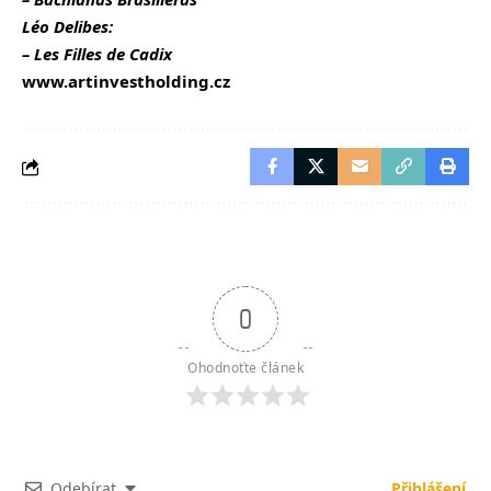
Léo Delibes:
– Les Filles de Cadix
www.artinvestholding.cz
0
Ohodnoťte článek
Odebírat
Přihlášení