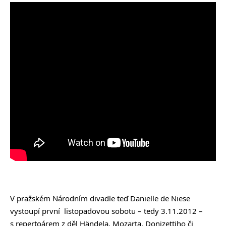
V pražském Národním divadle teď Danielle de Niese
vystoupí první listopadovou sobotu – tedy 3.11.2012 –
s repertoárem z děl Händela, Mozarta. Donizettiho či