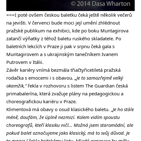
===I poté ovšem českou baletku čeká ještě několik večerů
na jevišti. V červenci bude moci její umění zhlédnout
pražské publikum na exhibici, kde po boku Muntagirova
zatančí výňatky z téhož baletu ruského skladatele. Po
baletních lekcích v Praze ji pak v srpnu čeká gala s
Muntagirovem a s ukrajinským tanečníkem Ivanem
Putrovem v Itálii.
Závěr kariéry vnímá bezmála třiačtyřicetiletá pražská
rodačka s emocemi i s obavou
. „Je to samozřejmě velký
okamžik,“
řekla v rozhovoru s listem The Guardian česká
primabalerína, která zvažuje plány na pedagogickou a
choreografickou kariéru v Praze.
Klimentová má obavy o osud klasického baletu. „
Je ho stále
méně, doufám, že úplně nezmizí. Kolem vidím spoustu
choreografů, kteří klasiku ničí… Možná jsem staromódní, ale
pokud balet označujeme jako klasický, má to svůj důvod. Je
to magie,“
řekla britskému listu. Mladé generace by měly