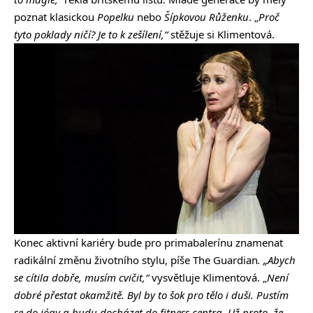
poznat klasickou
Popelku
nebo
Šípkovou Růženku
. „
Proč
tyto poklady ničí? Je to k zešílení,“
stěžuje si Klimentová.
Konec aktivní kariéry bude pro primabalerínu znamenat
radikální změnu životního stylu, píše The Guardian
. „Abych
se cítila dobře, musím cvičit,“
vysvětluje Klimentová. „
Není
dobré přestat okamžitě. Byl by to šok pro tělo i duši. Pustím
se do jógy a budu docházet do fitness centra. Už proto, že