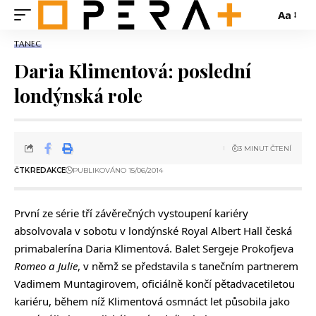
Aa
TANEC
Daria Klimentová: poslední
londýnská role
3 MINUT ČTENÍ
ČTK
REDAKCE
PUBLIKOVÁNO 15/06/2014
První ze série tří závěrečných vystoupení kariéry
absolvovala v sobotu v londýnské Royal Albert Hall česká
primabalerína Daria Klimentová. Balet Sergeje Prokofjeva
Romeo a Julie
, v němž se představila s tanečním partnerem
Vadimem Muntagirovem, oficiálně končí pětadvacetiletou
kariéru, během níž Klimentová osmnáct let působila jako