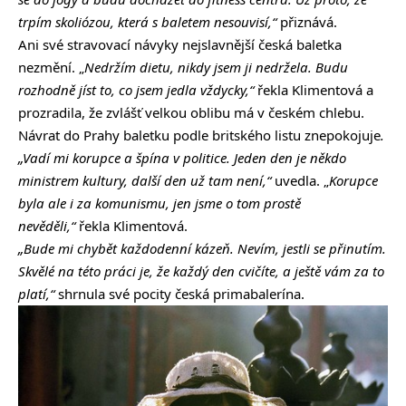
trpím skoliózou, která s baletem nesouvisí,“
přiznává.
Ani své stravovací návyky nejslavnější česká baletka
nezmění. „
Nedržím dietu, nikdy jsem ji nedržela. Budu
rozhodně jíst to, co jsem jedla vždycky,“
řekla Klimentová a
prozradila, že zvlášť velkou oblibu má v českém chlebu.
Návrat do Prahy baletku podle britského listu znepokojuje
.
„Vadí mi korupce a špína v politice. Jeden den je někdo
ministrem kultury, další den už tam není,“
uvedla. „
Korupce
byla ale i za komunismu, jen jsme o tom prostě
nevěděli,“
řekla Klimentová.
„Bude mi chybět každodenní kázeň. Nevím, jestli se přinutím.
Skvělé na této práci je, že každý den cvičíte, a ještě vám za to
platí,“
shrnula své pocity česká primabalerína.